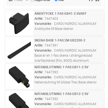
ÄNDSTYCKE 1-FAS GB41-2 SVART
Lägg i kundvagn
ST
ArtNr
7447403
Varumärke
CARDI/NORDIC ALUMINIUM
Ändstycke till Base skenor.
SKENA BASE 1-FAS 2M GB2200-2
Lägg i kundvagn
ST
ArtNr
7447391
Varumärke
CARDI/NORDIC ALUMINIUM
Base är en 1-fas skena i strängpressad
svartlackerad (RAL 9005) aluminium.
Monteras i tak, på vägg eller pendlat, minst
NÄTANSLUTNING 1-FAS GB11-2 SV
Lägg i kundvagn
ST
2,2m över golv. Skenans öppning får ej vara
ArtNr
7447393
riktad uppåt. Inom område som är av
...läs
Varumärke
CARDI/NORDIC ALUMINIUM
mer
Nätanslutning till Global Trac Base skenor.
NÄTANSLUTNING 1-FAS GB12-2 SV
Lägg i kundvagn
ST
ArtNr
7447392
Varumärke
CARDI/NORDIC ALUMINIUM