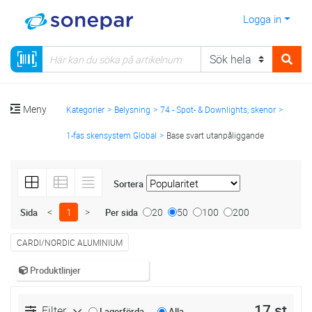
Logga in
Meny
Kategorier
Belysning
74 - Spot- & Downlights, skenor
1-fas skensystem Global
Base svart utanpåliggande
Sortera
<
1
>
20
50
100
200
Sida
Per sida
CARDI/NORDIC ALUMINIUM
Produktlinjer
17 st
Filter
Lagerförda
Alla