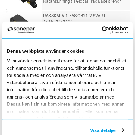
Nätanslutning till Global Trac Base skenor.
RAKSKARV 1-FAS GB21-2 SVART
Lägg i kundvagn
ST
ArtNr
7447394
Varumärke
CARDI/NORDIC ALUMINIUM
Rak skarv till Global Trac Base skenor.
SKENA BASE 1-F 3M GB2300-2
Lägg i kundvagn
ST
Denna webbplats använder cookies
ArtNr
7447390
Vi använder enhetsidentifierare för att anpassa innehållet
Varumärke
CARDI/NORDIC ALUMINIUM
och annonserna till användarna, tillhandahålla funktioner
Base är en 1-fas skena i strängpressad
svartlackerad (RAL 9005) aluminium.
för sociala medier och analysera vår trafik. Vi
Monteras i tak, på vägg eller pendlat, minst
vidarebefordrar även sådana identifierare och annan
MITTANSL. 1-FAS GB14-2 SVART
Lägg i kundvagn
ST
2,2m över golv. Skenans öppning får ej vara
ArtNr
7447395
information från din enhet till de sociala medier och
riktad uppåt. Inom område som är av
...läs
Varumärke
CARDI/NORDIC ALUMINIUM
annons- och analysföretag som vi samarbetar med.
mer
Mittanslutning till Global Trac Base skenor.
Dessa kan i sin tur kombinera informationen med annan
information som du har tillhandahållit eller som de har
SKENA BASE 1-FAS 1M GB2100-2
Lägg i kundvagn
ST
samlat in när du har använt deras tjänster.
ArtNr
7447389
Varumärke
CARDI/NORDIC ALUMINIUM
Visa detaljer
Base är en 1-fas skena i strängpressad