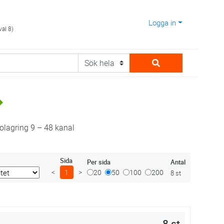
Logga in
val 8)
olagring 9 – 48 kanal
Sida
Antal
Per sida
<
1
>
20
50
100
200
8 st
8 st