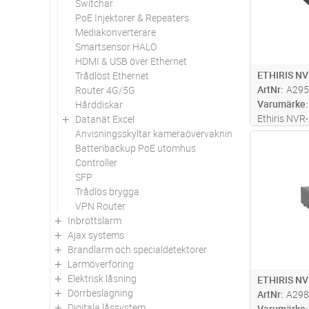
Switchar
PoE Injektorer & Repeaters
Mediakonverterare
Smartsensor HALO
HDMI & USB över Ethernet
ETHIRIS NV
Trådlöst Ethernet
ArtNr
A295
Router 4G/5G
Varumärke
Hårddiskar
Ethiris NVR
Datanät Excel
funktionsni
Anvisningsskyltar kameraövervakning
Antal
uppdatering
Batteribackup PoE utomhus
lagringsdis
Controller
enheten kan
SFP
k
...läs mer
Trådlös brygga
VPN Router
Inbrottslarm
Ajax systems
Brandlarm och specialdetektorer
Larmöverföring
Elektrisk låsning
ETHIRIS NV
Dörrbeslagning
ArtNr
A298
Digitala låssystem
Varumärke