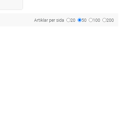
ria
Artiklar per sida
20
50
100
200
 kan