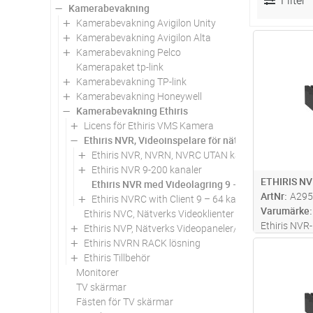
Filter
Kamerabevakning
Kamerabevakning Avigilon Unity
Kamerabevakning Avigilon Alta
Antal
Kamerabevakning Pelco
Kamerapaket tp-link
Kamerabevakning TP-link
Kamerabevakning Honeywell
Kamerabevakning Ethiris
Licens för Ethiris VMS Kamera
Ethiris NVR, Videoinspelare för nätverk, 9 till 200ch
Ethiris NVR, NVRN, NVRC UTAN kameralicens
Ethiris NVR 9-200 kanaler
ETHIRIS NV
Ethiris NVR med Videolagring 9 – 48 kanal
ArtNr
A295
Ethiris NVRC with Client 9 – 64 kanaler
Varumärke
Ethiris NVC, Nätverks Videoklienter
Ethiris NVR
Ethiris NVP, Nätverks Videopaneler/Klienter
funktionsni
Ethiris NVRN RACK lösning
Antal
uppdatering
Ethiris Tillbehör
lagringsdis
Monitorer
enheten kan
TV skärmar
kam
...läs m
Fästen för TV skärmar