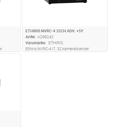
ETHIRIS NVRC-4 32CH ADV. +5Y
ArtNr
A298242
Varumärke
ETHIRIS
er
Ethiris NVRC-4 i7, 32 kameralicenser
ria
funktionsnivå Advanced med 5års fria
dvagn
byggd
uppdateringar inklusive 1 x 12TB inbyggd
NVRC-4
lagringsdisk. Kameralicenserna i NVRC-4
d för
enheten kan enkelt utökas med stöd för
fle
...läs mer