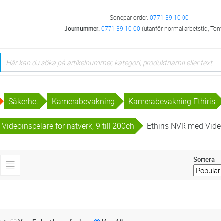
Sonepar order:
0771-39 10 00
Journummer:
0771-39 10 00
(utanför normal arbetstid, Ton
Säkerhet
Kamerabevakning
Kamerabevakning Ethiris
 Videoinspelare för nätverk, 9 till 200ch
Ethiris NVR med Vide
Sortera