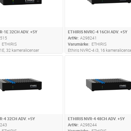
R-1E 32CH ADV. +5Y
ETHIRIS NVRC-4 16CH ADV. +5Y
515
ArtNr
A298241
ETHIRIS
Varumärke
ETHIRIS
-1E, 32 kameralicenser
Ethiris NVRC-4 i3, 16 kameralicens
vå Advanced med 5års fria
funktionsnivå Advanced med 5års f
Lägg i kundvagn
Lägg i kun
ST
Antal
ST
ar inklusive 1 x 12TB inbyggd
uppdateringar inklusive 1 x 8TB in
k. Kameralicenserna i NVR-1E
lagringsdisk. Kameralicenserna i 
 enkelt utökas med stöd för flera
enheten kan enkelt utökas med stö
fler
...läs mer
R-4 32CH ADV. +5Y
ETHIRIS NVR-4 48CH ADV. +5Y
243
ArtNr
A298244
ETHIRIS
Varumärke
ETHIRIS