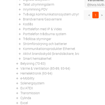
Talat utrymningslarm
Ethiris NVR-
Inrymmning PDV
funktionsni
Tvåvägs kommunikationssystem utrymningsplats
uppdatering
<
1
>
Brandvarnare/Gasvarnare
inbyggda la
Kodlås
NVR-4 enhet
Porttelefon med IP & Video
f
...läs mer
Porttelefon trådburna system
Trådlösa styrningar
Strömförsörjning och batterier
Kommunikationsprodukter Ethernet
Aktivt brandsskydd (brandsläckare, brandfiltar mm)
Smart hemsäkerhet
Belysning (70-83)
Värme & Ventilation (85-89, 93-94)
Hemelektronik (93-94)
e-Mobility
Solenergisystem
Ex/ATEX
Transmission
Cylinda
Excel