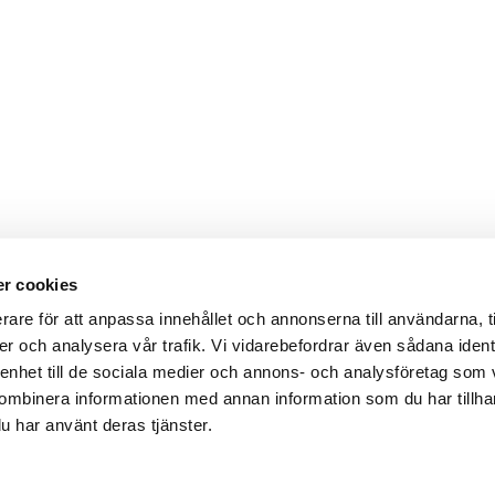
r cookies
Webbshop
Digitala kataloger/ publikatio
rare för att anpassa innehållet och annonserna till användarna, t
darvillkor
Leverans- och betalningsvillk
er och analysera vår trafik. Vi vidarebefordrar även sådana ident
ritetspolicy
Elektronisk kommunikation
ttider
Produktväljare
 enhet till de sociala medier och annons- och analysföretag som
und/användare
ombinera informationen med annan information som du har tillhand
 varumärken
u har använt deras tjänster.