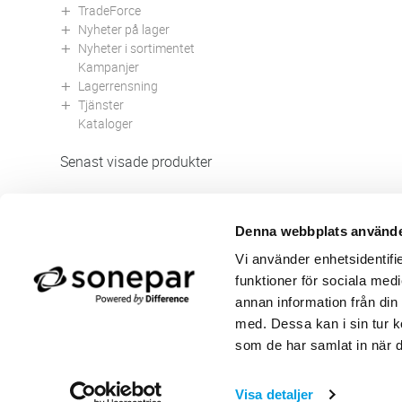
TradeForce
Nyheter på lager
Nyheter i sortimentet
Kampanjer
Lagerrensning
Tjänster
Kataloger
Senast visade produkter
Denna webbplats använde
Butik/Kontakt
Om 
Vi använder enhetsidentifie
Felanmälan
Använ
funktioner för sociala medi
Returer
Integ
Beställa PDF fakturor
Öppe
annan information från din
Medgivande kontokort/direktbetalning
Ny k
med. Dessa kan i sin tur k
Frågor & Svar
Våra
som de har samlat in när d
Visa detaljer