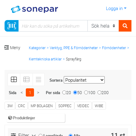
Logga in
Meny
Kategorier
Verktyg, PPE & Förnödenheter
Förnödenheter
Kemtekniska artiklar
Sprayfärg
Sortera
<
1
>
20
50
100
200
Sida
Per sida
3M
CRC
MP BOLAGEN
SOPPEC
VEIDEC
WIBE
Produktlinjer
11 st
Filter
Lagerförda
Alla