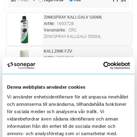
ZINKSPRAY KALLGALV 500ML
Lägg i kundvagn
ST
ArtNr
1693728
Varumärke
CRC
ZINKSPRAY KALLGALV 500ML
KALLZINK FZV
Lägg i kundvagn
ST
ArtNr
2684819
Varumärke
MP BOLAGEN
Zinkade snittytor och skador bör beläggas
med kallzink för att bibehålla produktens
livslängd. MP produkter i Aluzink samt Z4
KALLGALV BRIGHT GALV
Lägg i kundvagn
ST
Denna webbplats använder cookies
behöver ej skyddas då de har en självläkande
ArtNr
1694227
effekt.
Vi använder enhetsidentifierare för att anpassa innehållet
Varumärke
VEIDEC
och annonserna till användarna, tillhandahålla funktioner
Alu/Zink kallgalv. Högkvalitativ,
snabbtorkande och färganpassad. Ger ett
för sociala medier och analysera vår trafik. Vi
mycket bra rost- och korrosionsskydd. 500ml.
vidarebefordrar även sådana identifierare och annan
BÄTTRINGSFÄRG SPRAY VIT
Lägg i kundvagn
ST
ArtNr
1693440
information från din enhet till de sociala medier och
Varumärke
WIBE
annons- och analysföretag som vi samarbetar med.