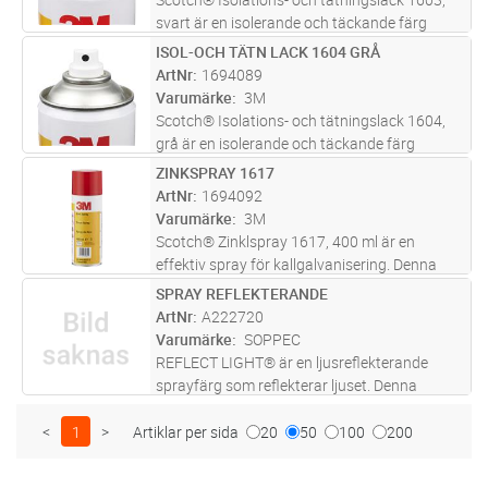
svart är en isolerande och täckande färg
baserad på alkydharts. Denna tätningslack
ISOL-OCH TÄTN LACK 1604 GRÅ
Lägg i kundvagn
ST
”hårdnar” till en flexibel och motståndskraftig
ArtNr
1694089
film med utmärkt vidhäftn
...läs mer
Varumärke
3M
Scotch® Isolations- och tätningslack 1604,
grå är en isolerande och täckande färg
baserad på alkydharts. Denna tätningslack
ZINKSPRAY 1617
Lägg i kundvagn
ST
”hårdnar” till en flexibel och motståndskraftig
ArtNr
1694092
film med utmärkt vidhäftnin
...läs mer
Varumärke
3M
Scotch® Zinklspray 1617, 400 ml är en
effektiv spray för kallgalvanisering. Denna
zinksprayprodukt ger permanent skydd mot
SPRAY REFLEKTERANDE
Lägg i kundvagn
ST
rost och korrosion genom elektrokemisk
ArtNr
A222720
bindning med metallytan den sprutas p
...läs
Varumärke
SOPPEC
mer
REFLECT LIGHT® är en ljusreflekterande
sprayfärg som reflekterar ljuset. Denna
retroreflekterande sprayfärg är en mycket bra
säkerhetslösning för signalering av naturliga
<
1
>
Artiklar per sida
20
50
100
200
hinder eller särskilda riske
...läs mer