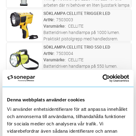
arbeten där ni behöver en liten ljusstark lampa
4600 lumen, färg temperatur:4000°K, Lystid
SÖKLAMPA CELLITE TRIGGER LED
Lägg i kundvagn
ST
40,000 tim. IP54, IK10. Produkten är
ArtNr
7503003
återvinningsbar.
Varumärke
CELLITE
Batteridriven handlampa på 1000 lumen.
Praktiskt pistolgrepp med handledsrem.
Belyser upp till 700 meter. Tre olika
SÖKLAMPA CELLITE TRIO 550 LED
Lägg i kundvagn
ST
effektlägen. 100% – 50% och Strobeljus.
ArtNr
7503004
Batteritid 2-15h. Laddning via USB.
Varumärke
CELLITE
Batteridriven handlampa på 550 lumen.
Belyser upp till 600 meter. Utrustad med
praktiskt bärrem. Tre olika effektlägen. 100%
ARB BEL MEGALIGHT 24W 48V
Lägg i kundvagn
ST
– 50% och Strobeljus. Batteritid 3-7h.
ArtNr
7503018
Laddning via USB. Väggfäste ingår s
...läs mer
Varumärke
CELLITE
Denna webbplats använder cookies
Workligt LED
Vi använder enhetsidentifierare för att anpassa innehållet
ARB BEL CELLITE GALAXY PRO
Lägg i kundvagn
ST
och annonserna till användarna, tillhandahålla funktioner
ArtNr
7503029
för sociala medier och analysera vår trafik. Vi
Varumärke
CELLITE
vidarebefordrar även sådana identifierare och annan
Worklight battery