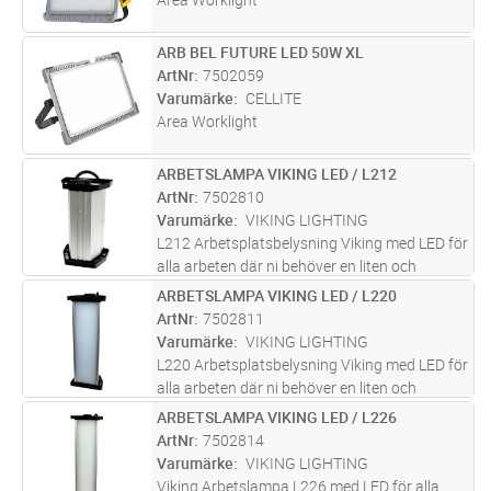
ARB BEL FUTURE LED 50W XL
Lägg i kundvagn
ST
ArtNr
7502059
Varumärke
CELLITE
Area Worklight
ARBETSLAMPA VIKING LED / L212
Lägg i kundvagn
ST
ArtNr
7502810
Varumärke
VIKING LIGHTING
L212 Arbetsplatsbelysning Viking med LED för
alla arbeten där ni behöver en liten och
mycket tålig, ljusstark lampa 2600 lumen, färg
ARBETSLAMPA VIKING LED / L220
Lägg i kundvagn
ST
temperatur:4000°K, lystid 40,000 tim. IP54.
ArtNr
7502811
Produkten är återvinn
...läs mer
Varumärke
VIKING LIGHTING
L220 Arbetsplatsbelysning Viking med LED för
alla arbeten där ni behöver en liten och
mycket tålig, ljusstark lampa 3300 lumen, färg
ARBETSLAMPA VIKING LED / L226
Lägg i kundvagn
ST
temperatur: 4000°K, lystid 40,000 tim. IP54.
ArtNr
7502814
Produkten är återvinn
...läs mer
Varumärke
VIKING LIGHTING
Viking Arbetslampa L226 med LED för alla