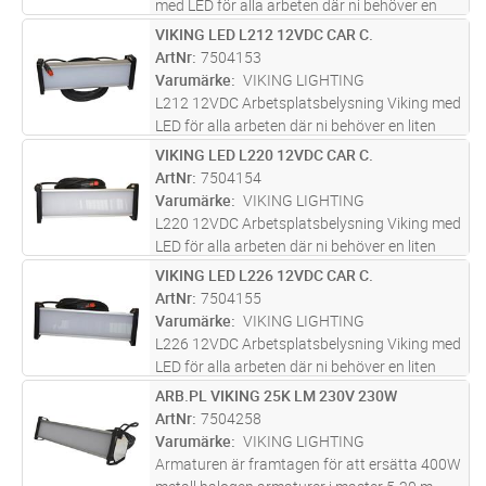
med LED för alla arbeten där ni behöver en
liten ljusstark armatur med kabel 10m, 2300
VIKING LED L212 12VDC CAR C.
Lägg i kundvagn
ST
lumen, färgtemperatur:4000K, Lystid 40,000
ArtNr
7504153
tim. IP54, IK10, Produkten
...läs mer
Varumärke
VIKING LIGHTING
L212 12VDC Arbetsplatsbelysning Viking med
LED för alla arbeten där ni behöver en liten
ljusstark lampa med kabel 10m, 2300 lumen,
VIKING LED L220 12VDC CAR C.
Lägg i kundvagn
ST
färgtemperatur:4000K, Lystid 40,000 tim.
ArtNr
7504154
IP54, IK10, Produkten är åt
...läs mer
Varumärke
VIKING LIGHTING
L220 12VDC Arbetsplatsbelysning Viking med
LED för alla arbeten där ni behöver en liten
ljusstark lampa med kabel 10m, 3000 lumen,
VIKING LED L226 12VDC CAR C.
Lägg i kundvagn
ST
färgtemperatur:4000K, Lystid 40,000 tim.
ArtNr
7504155
IP54, IK10, Produkten är åt
...läs mer
Varumärke
VIKING LIGHTING
L226 12VDC Arbetsplatsbelysning Viking med
LED för alla arbeten där ni behöver en liten
ljusstark lampa med kabel 10m, 4100 lumen,
ARB.PL VIKING 25K LM 230V 230W
Lägg i kundvagn
ST
färgtemperatur:4000K, Lystid 40,000 tim.
ArtNr
7504258
IP54, IK10, Produkten är åt
...läs mer
Varumärke
VIKING LIGHTING
Armaturen är framtagen för att ersätta 400W