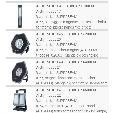
ARBETSLJUS I4R LADDBAR 1000LM
Lägg i kundvagn
ST
ArtNr
7590017
Varumärke
SUPRABEAM
IP65, 3 inbyggda magneter i botten och baktill
för att möjliggöra hands free arbete.
Mångsidig lampa som kan vikas 180 grader.
ARBETSLJUS W2R LADDBAR 2200LM
Lägg i kundvagn
ST
Lämpar sig bra som både arbtetsljus och som
ArtNr
7590020
inspektionsljus då lampan ha
...läs mer
Varumärke
SUPRABEAM
IP65, extra tillbehör magnet (410.9002) +
tripod (410.9003). Mångsidig och flexibel
lampa som kan justeras 180°. W2r kan
ARBETSLJUS W4R LADDBAR 4400LM
Lägg i kundvagn
ST
användas medan den laddar vilket ger ljus
ArtNr
7590021
hela arbetsdagen. W2r har High CRI +
...läs
Varumärke
SUPRABEAM
mer
IP65, magnet finns som extra tillbehör
(410.9003). Mångsidig och flexibel lampa som
kan justeras 180 grader. W4r kan användas
ARBETSLJUS W6R LADDBAR 4600LM
Lägg i kundvagn
ST
medan den laddar vilket ger ljus hela
ArtNr
7590022
arbetsdagen. W4r har High CRI +80 s
...läs
Varumärke
SUPRABEAM
mer
IP54, extra batteri (410.9001) + tripod
(410.9003) finns som tillbehör. Flexibel lampa,