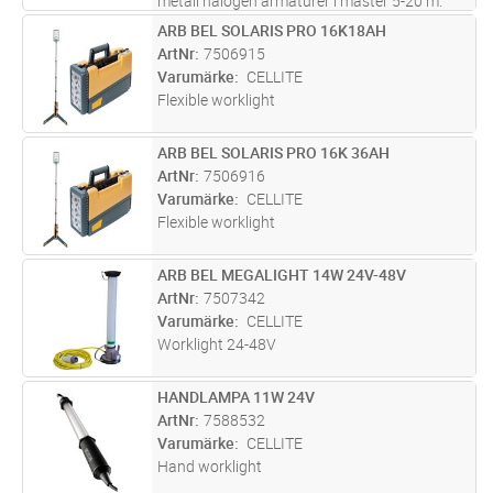
metall halogen armaturer i master 5-20 m.
Armaturen kan även monteras i Tält, Hallar,
ARB BEL SOLARIS PRO 16K18AH
Lägg i kundvagn
ST
på en vägg, i tak för att belysa en arbetsplats,
ArtNr
7506915
parkering, mm. Vikin
...läs mer
Varumärke
CELLITE
Flexible worklight
ARB BEL SOLARIS PRO 16K 36AH
Lägg i kundvagn
ST
ArtNr
7506916
Varumärke
CELLITE
Flexible worklight
ARB BEL MEGALIGHT 14W 24V-48V
Lägg i kundvagn
ST
ArtNr
7507342
Varumärke
CELLITE
Worklight 24-48V
HANDLAMPA 11W 24V
Lägg i kundvagn
ST
ArtNr
7588532
Varumärke
CELLITE
Hand worklight