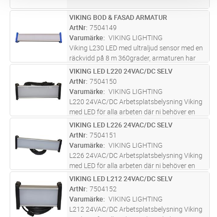
VIKING BOD & FASAD ARMATUR
Lägg i kundvagn
ST
ArtNr
7504149
Varumärke
VIKING LIGHTING
Viking L230 LED med ultraljud sensor med en
räckvidd på 8 m 360grader, armaturen har
även skymningsrelä.Produkten är framtagen
VIKING LED L220 24VAC/DC SELV
Lägg i kundvagn
ST
för Byggetableringar, verkstadslokaler,tält,
ArtNr
7504150
arbetsplatser och andra pl
...läs mer
Varumärke
VIKING LIGHTING
L220 24VAC/DC Arbetsplatsbelysning Viking
med LED för alla arbeten där ni behöver en
liten ljusstark lampa med kabel 10m, 3000
VIKING LED L226 24VAC/DC SELV
Lägg i kundvagn
ST
lumen, färgtemperatur 4000K. Lystid 40,000
ArtNr
7504151
tim. IP54, IK10, Produkten är
...läs mer
Varumärke
VIKING LIGHTING
L226 24VAC/DC Arbetsplatsbelysning Viking
med LED för alla arbeten där ni behöver en
ljusstark armatur med kabel 10m, 4100
VIKING LED L212 24VAC/DC SELV
Lägg i kundvagn
ST
lumen, färgtemperatur:4000K. Lystid
ArtNr
7504152
40,000tim IP54, IK10, Produkten är återv
...läs
Varumärke
VIKING LIGHTING
mer
L212 24VAC/DC Arbetsplatsbelysning Viking