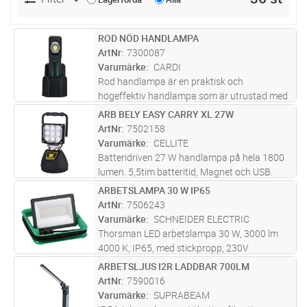
ROD NÖD HANDLAMPA
Lägg i kundvagn
ST
ArtNr
7300087
Varumärke
CARDI
Rod handlampa är en praktisk och
högeffektiv handlampa som är utrustad med
en smart nödljusfunktion. Vid strömavbrott
ARB BELY EASY CARRY XL 27W
Lägg i kundvagn
ST
tänds nödljuset (arbetsljuset) automatiskt,
ArtNr
7502158
vilket ger extra säkerhet och trygghe
...läs mer
Varumärke
CELLITE
Batteridriven 27 W handlampa på hela 1800
lumen. 5,5tim batteritid, Magnet och USB.
230V och 12V laddare medföljer. Praktiskt
ARBETSLAMPA 30 W IP65
Lägg i kundvagn
ST
bärhandtag och magnetfäste ger möjlighet,
ArtNr
7506243
till all typ av tillfällig bel
...läs mer
Varumärke
SCHNEIDER ELECTRIC
Thorsman LED arbetslampa 30 W, 3000 lm
4000 K, IP65, med stickpropp, 230V
ARBETSLJUS I2R LADDBAR 700LM
Lägg i kundvagn
ST
ArtNr
7590016
Varumärke
SUPRABEAM