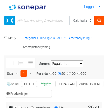
Logga in
Meny
Kategorier
Tillfällig el & Sol
76 - Arbetsbelysning
Arbetsplatsbelysning
Sortera
<
1
>
20
50
100
200
Sida
Per sida
CELLITE
SUPRABEAM
VIKING LIGHTING
Produktlinjer
36 st
Filter
Lagerförda
Alla