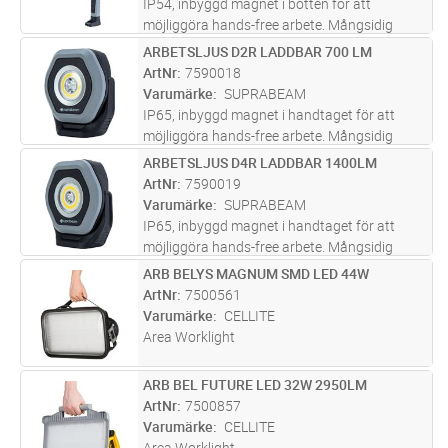
IP54, inbyggd magnet i botten för att
möjliggöra hands-free arbete. Mångsidig
arbetslampa som kan vikas och roteras i 180
ARBETSLJUS D2R LADDBAR 700 LM
Lägg i kundvagn
ST
grader. Lampan kan dimmas från 700 lm till
ArtNr
7590018
60 lm. I2r är försedd med en infäl
...läs mer
Varumärke
SUPRABEAM
IP65, inbyggd magnet i handtaget för att
möjliggöra hands-free arbete. Mångsidig
arbetslampa som kan justeras 180 grader. Tre
ARBETSLJUS D4R LADDBAR 1400LM
Lägg i kundvagn
ST
ljuslägen 700lm/350lm/100lm samt punktljus
ArtNr
7590019
250lm. Lampan har 20 grader pu
...läs mer
Varumärke
SUPRABEAM
IP65, inbyggd magnet i handtaget för att
möjliggöra hands-free arbete. Mångsidig
arbetslampa som kan justeras 180°. Tre
ARB BELYS MAGNUM SMD LED 44W
Lägg i kundvagn
ST
ljuslägen 1400lm/900lm/450lm samt
ArtNr
7500561
punktljus 400lm. Lampan har 20° punktljus
Varumärke
CELLITE
och
...läs mer
Area Worklight
ARB BEL FUTURE LED 32W 2950LM
Lägg i kundvagn
ST
ArtNr
7500857
Varumärke
CELLITE
Area Worklight