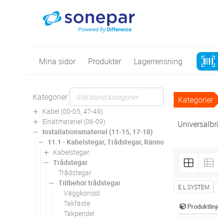
Mina sidor
Produkter
Lagerrensning
Kategorier
Kategorier
Kabel (00-05, 47-49)
Elnätmateriel (06-09)
Universalbr
Installationsmateriel (11-15, 17-18)
11.1 - Kabelstegar, Trådstegar, Rännor
Kabelstegar
Trådstegar
Trådstegar
Tillbehör trådstegar
E.L SYSTEM
Väggkonsol
Takfäste
Produktlinj
Takpendel