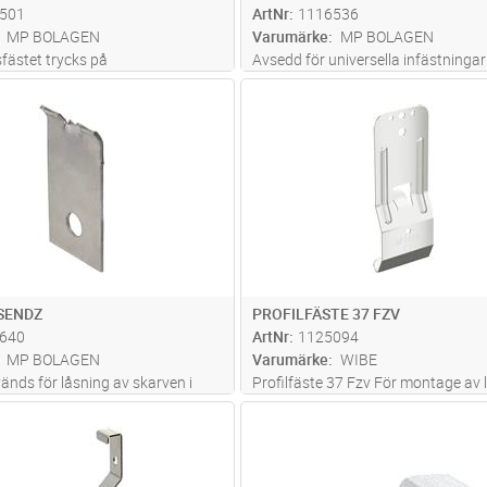
501
ArtNr
1116536
MP BOLAGEN
Varumärke
MP BOLAGEN
ästet trycks på
Avsedd för universella infästningar 
/pendelfäste. Maxlast: 125 kg
samt för låsning av väggkonsoler 
Lägg i kundvagn
Lägg i kun
FP
Antal
ST
 1,7 ggr maxlast.
vinkelfästen. Vid bredderna 300-
används universalbrickan i botten 
trådstegen för att förstärk skarven
Mon
...läs mer
SENDZ
PROFILFÄSTE 37 FZV
640
ArtNr
1125094
MP BOLAGEN
Varumärke
WIBE
änds för låsning av skarven i
Profilfäste 37 Fzv För montage av l
na 100-600 mm, (4 st/skarv).
monteras på sexkantprofilens insi
Lägg i kundvagn
Lägg i kun
ST
Antal
FP
st/sats.