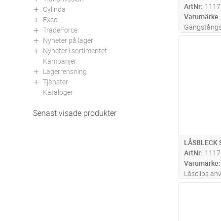
ArtNr
1117
Cylinda
Varumärke
Excel
Gängstångsf
TradeForce
vinkelfäste
Nyheter på lager
Antal
Brottlast: =
Nyheter i sortimentet
Kampanjer
Lagerrensning
Tjänster
Kataloger
Senast visade produkter
LÅSBLECK 
ArtNr
1117
Varumärke
Låsclips anv
rännbredder
Antal
Levereras 4 