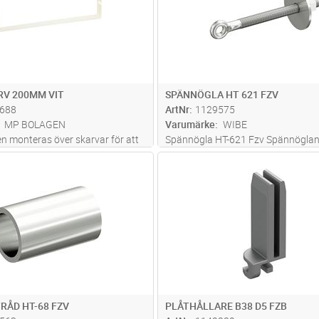
mer
V 200MM VIT
SPÄNNÖGLA HT 621 FZV
688
ArtNr
1129575
MP BOLAGEN
Varumärke
WIBE
n monteras över skarvar för att
Spännögla HT-621 Fzv Spännögla
or och ojämnheter.De tar på ett
monteras i stållinans ändar.
Lägg i kundvagn
Lägg i kun
ST
Antal
ST
tt bort problem med speglingar
 rytmiskt och harmoniskt mönster
 korridorer.
TRÅD HT-68 FZV
PLÅTHÅLLARE B38 D5 FZB