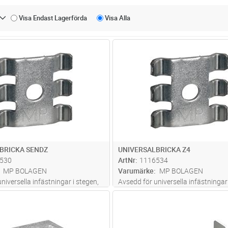
Visa Endast
Lagerförda
Visa
Alla
Lägg i kundvagn
Lägg i kun
ST
Antal
ST
BRICKA SENDZ
UNIVERSALBRICKA Z4
530
ArtNr
1116534
MP BOLAGEN
Varumärke
MP BOLAGEN
niversella infästningar i stegen,
Avsedd för universella infästningar 
sning av väggkonsoler och
samt för låsning av väggkonsoler 
Lägg i kundvagn
Lägg i kun
ST
Antal
ST
n. Vid bredderna 300-600 mm
vinkelfästen. Vid bredderna 300-
versalbrickan i botten på
används universalbrickan i botten 
ör att förstärk skarven.
trådstegen för att förstärk skarven