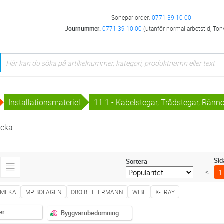
Sonepar order:
0771-39 10 00
Journummer:
0771-39 10 00
(utanför normal arbetstid, Ton
Installationsmateriel
11.1 - Kabelstegar, Trådstegar, Ränn
icka
Sid
Sortera
<
1
MEKA
MP BOLAGEN
OBO BETTERMANN
WIBE
X-TRAY
er
Byggvarubedömning