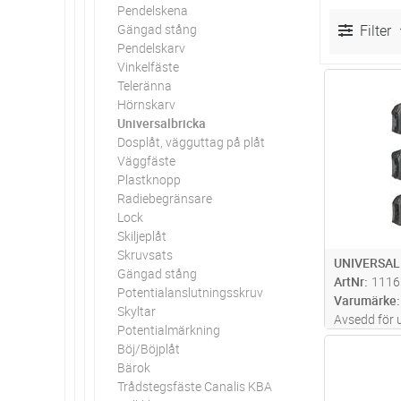
Pendelskena
Gängad stång
Filter
Pendelskarv
Vinkelfäste
Teleränna
Antal
Hörnskarv
Universalbricka
Dosplåt, vägguttag på plåt
Väggfäste
Plastknopp
Radiebegränsare
Lock
Skiljeplåt
Skruvsats
UNIVERSAL
Gängad stång
ArtNr
1116
Potentialanslutningsskruv
Varumärke
Skyltar
Avsedd för u
Potentialmärkning
samt för lå
Böj/Böjplåt
Antal
vinkelfäste
Bärok
används uni
Trådstegsfäste Canalis KBA
trådstegen f