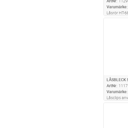
ArtNr
1129
Varumärke
Låsrör HT-6
ståltråd.
Antal
LÅSBLECK 
ArtNr
1117
Varumärke
Låsclips anv
rännbredder
Antal
Levereras 4 