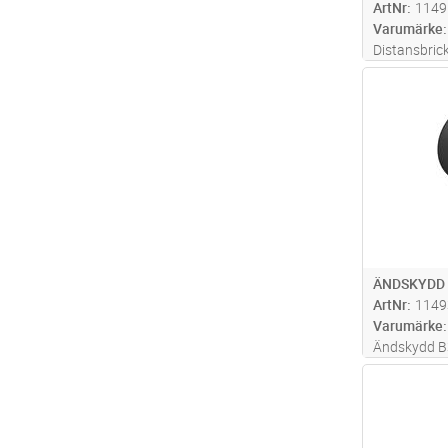
ArtNr
1149
Varumärke
Distansbrick
som passar 
Antal
ÄNDSKYDD 
ArtNr
1149
Varumärke
Ändskydd B3
trådstegar.
Antal