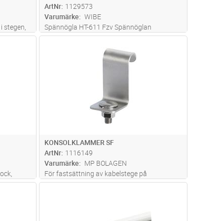
ArtNr
1129573
Varumärke
WIBE
i stegen,
Spännögla HT-611 Fzv Spännöglan
och
monteras i stållinans ändar.
dvagn
Lägg i kundvagn
Antal
ST
600 mm
på
.
KONSOLKLAMMER SF
ArtNr
1116149
Varumärke
MP BOLAGEN
ock,
För fastsättning av kabelstege på
da
väggkonsoler och bärok, skruv och mutter
dvagn
Lägg i kundvagn
Antal
ST
ingår