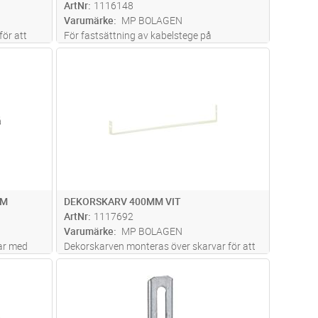
ArtNr
1116148
Varumärke
MP BOLAGEN
ör att
För fastsättning av kabelstege på
gar från
väggkonsoler och bärok, skruv och mutter
dvagn
Lägg i kundvagn
Antal
ST
ingår
MM
DEKORSKARV 400MM VIT
ArtNr
1117692
Varumärke
MP BOLAGEN
ar med
Dekorskarven monteras över skarvar för att
tödet
dölja springor och ojämnheter.De tar på ett
dvagn
Lägg i kundvagn
Antal
FP
effektivt sätt bort problem med speglingar
dföljande
och ger ett rytmiskt och harmoniskt mönster
 Obse
...läs
i exempelvis korridorer.