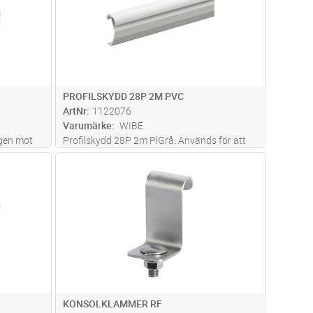
PROFILSKYDD 28P 2M PVC
ArtNr
1122076
Varumärke
WIBE
egen mot
Profilskydd 28P 2m PlGrå. Används för att
t. 10
öka anläggningsytan för kablar vid t ex
dvagn
Lägg i kundvagn
Antal
ST
ngsskruv
avgreningar.
KONSOLKLAMMER RF