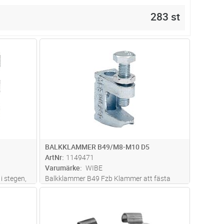
283 st
dvagn
Lägg i kundvagn
Antal
ST
BALKKLAMMER B49/M8-M10 D5
ArtNr
1149471
Varumärke
WIBE
i stegen,
Balkklammer B49 Fzb Klammer att fästa
och
gängstång på balk.
dvagn
Lägg i kundvagn
Antal
FP
600 mm
på
.