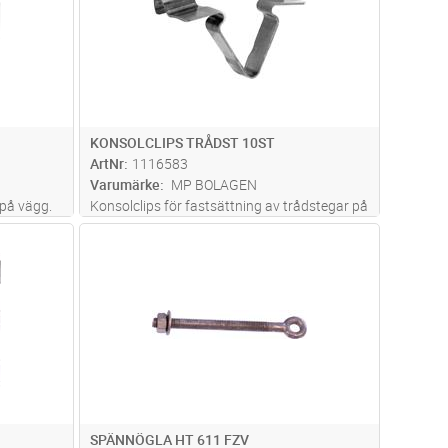
KONSOLCLIPS TRÅDST 10ST
ArtNr
1116583
Varumärke
MP BOLAGEN
på vägg.
Konsolclips för fastsättning av trådstegar på
väggkonsol, av typ KL. 10 st/förpackning.
dvagn
Lägg i kundvagn
Antal
ST
SPÄNNÖGLA HT 611 FZV