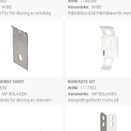
563
ArtNr
1149289
WIBE
Varumärke
WIBE
8 Fzv För låsning av entrådig
Plåthållare B38 Plåthållare för mon
skiljeplåt B36, 5 st / Skiljeplåt.
Lägg i kundvagn
Lägg i kun
FP
Antal
ST
SENDZ 100ST
RÖRFÄSTE VIT
639
ArtNr
1117502
MP BOLAGEN
Varumärke
MP BOLAGEN
änds för låsning av skarven i
Gängstångsfästet trycks på
na 100-600 mm, (4 st/skarv).
vinkelfäste/pendelfäste. Maxlast: 
Lägg i kundvagn
Lägg i kun
ST
Antal
ST
st/sats.
Brottlast: = 1,7 ggr maxlast.