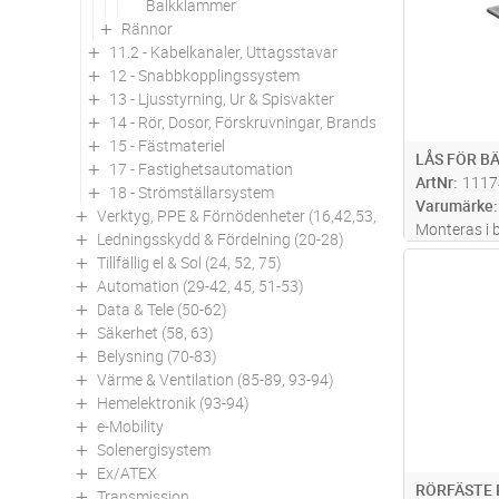
Balkklammer
Mon
...läs 
Rännor
11.2 - Kabelkanaler, Uttagsstavar
12 - Snabbkopplingssystem
13 - Ljusstyrning, Ur & Spisvakter
14 - Rör, Dosor, Förskruvningar, Brandskydd
15 - Fästmateriel
LÅS FÖR B
17 - Fastighetsautomation
ArtNr
1117
18 - Strömställarsystem
Varumärke
Verktyg, PPE & Förnödenheter (16,42,53,94)
Monteras i 
Ledningsskydd & Fördelning (20-28)
efter att bä
Tillfällig el & Sol (24, 52, 75)
Antal
Automation (29-42, 45, 51-53)
Data & Tele (50-62)
Säkerhet (58, 63)
Belysning (70-83)
Värme & Ventilation (85-89, 93-94)
Hemelektronik (93-94)
e-Mobility
Solenergisystem
Ex/ATEX
RÖRFÄSTE 
Transmission