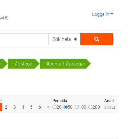
Logga in
val 8)
or
Trådstegar
Tillbehör trådstegar
a
Antal
Per sida
2
3
4
5
6
>
20
50
100
200
283 st