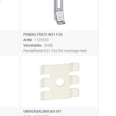
PENDELFÄSTE W21 FZS
ArtNr
1125333
Varumärke
WIBE
n
Pendelfäste W21 Fzs För montage med
Bärok/skarv W7 eller direkt i ränna och
dvagn
Lägg i kundvagn
Antal
ST
armaturskena
UNIVERSALBRICKA VIT