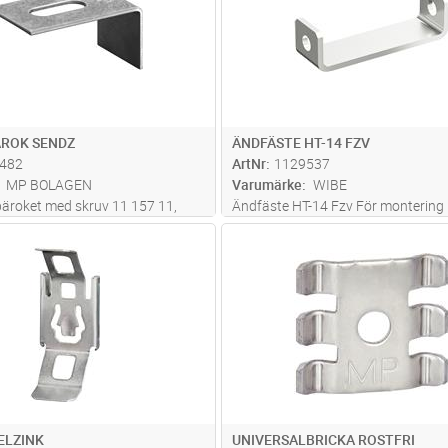
mer
Mon
...läs mer
ÄROK SENDZ
ÄNDFÄSTE HT-14 FZV
482
ArtNr
1129537
MP BOLAGEN
Varumärke
WIBE
bäroket med skruv 11 157 11,
Ändfäste HT-14 Fzv För montering 
roket placerats i stegen.
Lägg i kundvagn
Lägg i kun
ST
Antal
ST
ELZINK
UNIVERSALBRICKA ROSTFRI