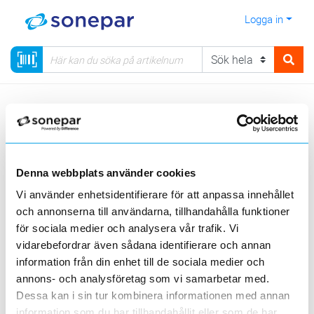
Logga in
Meny
Kategorier
Säkerhet
Elektrisk låsning
Motorslutbleck
Exma Rapid
Denna webbplats använder cookies
Sortera
Vi använder enhetsidentifierare för att anpassa innehållet
och annonserna till användarna, tillhandahålla funktioner
<
1
>
20
50
100
200
Sida
Per sida
för sociala medier och analysera vår trafik. Vi
EXMA
vidarebefordrar även sådana identifierare och annan
information från din enhet till de sociala medier och
Produktlinjer
annons- och analysföretag som vi samarbetar med.
Dessa kan i sin tur kombinera informationen med annan
2 st
Filter
information som du har tillhandahållit eller som de har
Lagerförda
Alla