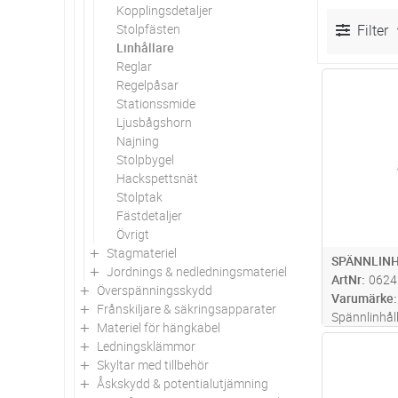
Kopplingsdetaljer
Stolpfästen
Filter
Linhållare
Reglar
Regelpåsar
Antal
Stationssmide
Ljusbågshorn
Najning
Stolpbygel
Hackspettsnät
Stolptak
Fästdetaljer
Övrigt
Stagmateriel
SPÄNNLINH
Jordnings & nedledningsmateriel
ArtNr
0624
Överspänningsskydd
Varumärke
Frånskiljare & säkringsapparater
Spännlinhål
Materiel för hängkabel
ledare leger
Ledningsklämmor
Antal
6-14,9mm (F
Skyltar med tillbehör
skall alltid 
Åskskydd & potentialutjämning
spännlinhål