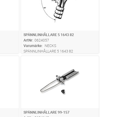
SPÄNNLINHÅLLARE 5 1643 82
ArtNr
0624057
Varumärke
NECKS
SPÄNNLINHÅLLARE 5 1643 82
dvagn
Lägg i kundvagn
Antal
ST
SPÄNNLINHÅLLARE 99-157