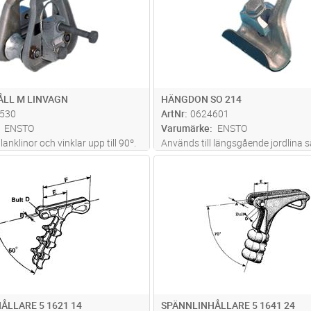
grader utan till
...läs mer
LL M LINVAGN
HÄNGDON SO 214
530
ArtNr
0624601
ENSTO
Varumärke
ENSTO
lanklinor och vinklar upp till 90º.
Används till längsgående jordlina 
ungerar även som en linvagn
bärlina på exempelvis Exclight -H - A
Lägg i kundvagn
Lägg i kun
ST
Antal
ST
elimineras behovet av separata
H (4,8-13mm)
Linskarvar med en diameter under
dras genom hängd
...läs mer
ÅLLARE 5 1621 14
SPÄNNLINHÅLLARE 5 1641 24