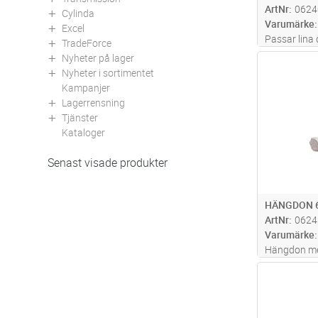
ArtNr
0624
Cylinda
Varumärke
Excel
Passar lina
TradeForce
Nyheter på lager
Antal
Nyheter i sortimentet
Kampanjer
Lagerrensning
Tjänster
Kataloger
Senast visade produkter
HÄNGDON 6
ArtNr
0624
Varumärke
Hängdon me
penetrerand
Antal
komplettera