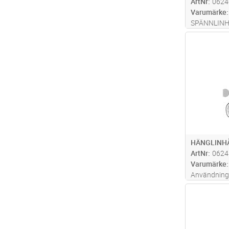
ArtNr
0624
Varumärke
SPÄNNLINH
Antal
HÄNGLINH
ArtNr
0624
Varumärke
Användning 
stålalumini
Antal
Passande ko
Överfallet ä
klämbult, so
erfordras.
.