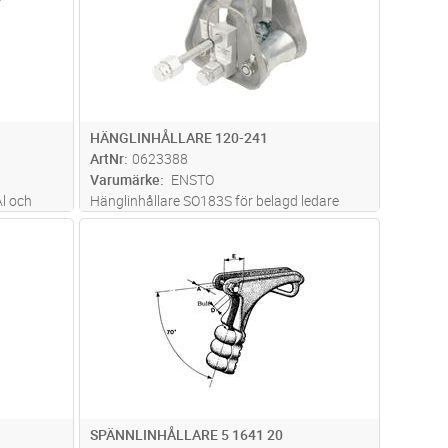
linrä
...läs mer
HÄNGLINHÅLLARE 120-241
ArtNr
0623388
Varumärke
ENSTO
l och
Hänglinhållare SO183S för belagd ledare
ärlina,
120-241mm² med momentbultar för ett
dvagn
Lägg i kundvagn
Antal
ST
n
säkert montage.
nde
 att fukt
SPÄNNLINHÅLLARE 5 1641 20