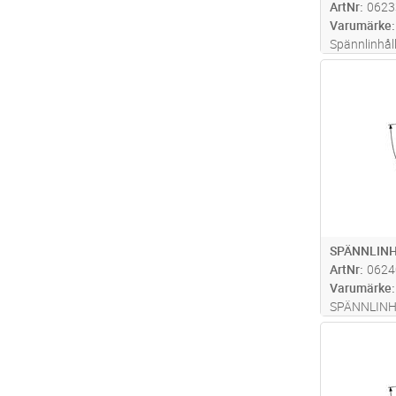
ArtNr
0623
Varumärke
Spännlinhål
120-241mm²
Antal
säkert mont
SPÄNNLINH
ArtNr
0624
Varumärke
SPÄNNLINH
Antal