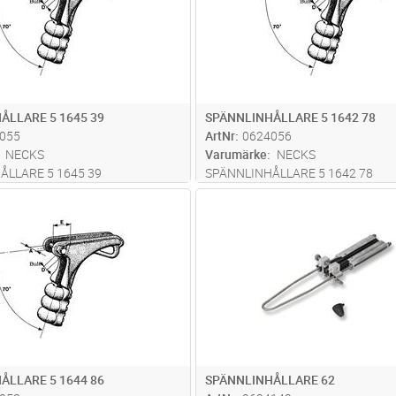
ÅLLARE 5 1645 39
SPÄNNLINHÅLLARE 5 1642 78
055
ArtNr
0624056
NECKS
Varumärke
NECKS
ÅLLARE 5 1645 39
SPÄNNLINHÅLLARE 5 1642 78
Lägg i kundvagn
Lägg i kun
ST
Antal
ST
ÅLLARE 5 1644 86
SPÄNNLINHÅLLARE 62