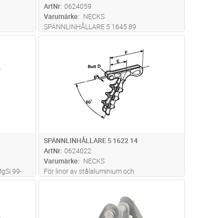
ArtNr
0624059
Varumärke
NECKS
SPÄNNLINHÅLLARE 5 1645 89
dvagn
Lägg i kundvagn
Antal
ST
SPÄNNLINHÅLLARE 5 1622 14
ArtNr
0624022
Varumärke
NECKS
MgSi 99-
För linor av stålaluminium och
 isolerad
aluminiumlegering. 18 mm hylsa användes.
dvagn
Lägg i kundvagn
Antal
ST
ski). En
Utförande : Bultad spännlinhållare med
nde
linränna och överfall av aducerjärn.
ar
...läs
Klämbultar av stål, är permanent fastsatta i