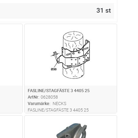
31 st
dvagn
Lägg i kundvagn
Antal
ST
FASLINE/STAGFÄSTE 3 4405 25
ArtNr
0628058
Varumärke
NECKS
FASLINE/STAGFÄSTE 3 4405 25
ed en
dvagn
Lägg i kundvagn
Antal
ST
del
p till 60