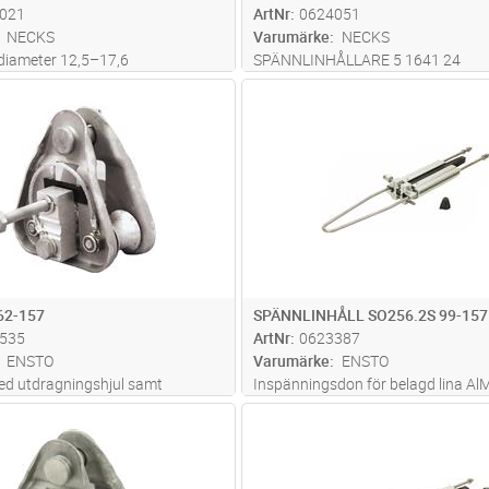
021
ArtNr
0624051
NECKS
Varumärke
NECKS
 diameter 12,5–17,6
SPÄNNLINHÅLLARE 5 1641 24
Lägg i kundvagn
Lägg i kun
ST
Antal
ST
2-157
SPÄNNLINHÅLL SO256.2S 99-157
535
ArtNr
0623387
ENSTO
Varumärke
ENSTO
d utdragningshjul samt
Inspänningsdon för belagd lina Al
e klämma för shuntning,
157 samt FeAl 99 och för kabel med
Lägg i kundvagn
Lägg i kun
ST
Antal
ST
s vid behov med SDI27.2
bärlina, typ AHXAMK-WM3 (Multi-wi
silikontätning skyddar den isolera
avgreningskontakten och förhindr