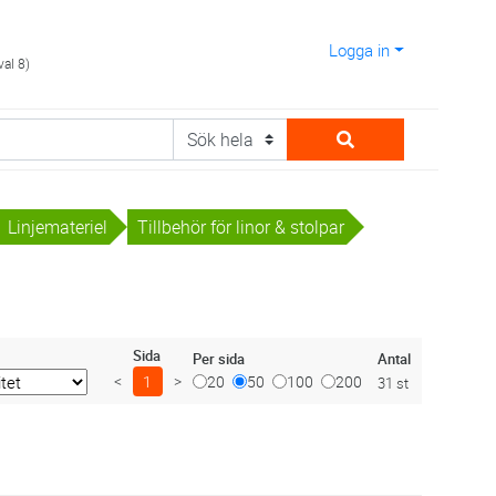
Logga in
val 8)
Linjemateriel
Tillbehör för linor & stolpar
Sida
Antal
Per sida
<
1
>
20
50
100
200
31 st