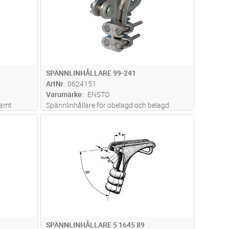
SPÄNNLINHÅLLARE 99-241
ArtNr
0624151
Varumärke
ENSTO
samt
Spännlinhållare för obelagd och belagd
xclight -
ledare Al-leg 99-241 , FeAl 99-157 mm².
dvagn
Lägg i kundvagn
Antal
ST
BLL/BLX-lina skall alltid avisoleras vid
installation i denna spännlinhållare. Cirka
5mm av beläggningen skall föras in
...läs
mer
SPÄNNLINHÅLLARE 5 1645 89