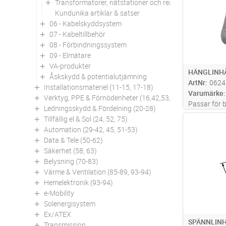
Transformatorer, nätstationer och reaktorer
Kundunika artiklar & satser
06 - Kabelskyddsystem
07 - Kabeltillbehör
08 - Förbindningssystem
09 - Elmätare
VA-produkter
HÄNGLINHÅ
Åskskydd & potentialutjämning
ArtNr
0624
Installationsmateriel (11-15, 17-18)
Varumärke
Verktyg, PPE & Förnödenheter (16,42,53,94)
Passar för b
Ledningsskydd & Fördelning (20-28)
Hängdonet f
Tillfällig el & Sol (24, 52, 75)
Antal
och därmed 
Automation (29-42, 45, 51-53)
linvagnar. 
Data & Tele (50-62)
30 mm kan 
Säkerhet (58, 63)
Belysning (70-83)
Värme & Ventilation (85-89, 93-94)
Hemelektronik (93-94)
e-Mobility
Solenergisystem
Ex/ATEX
SPÄNNLINH
Transmission