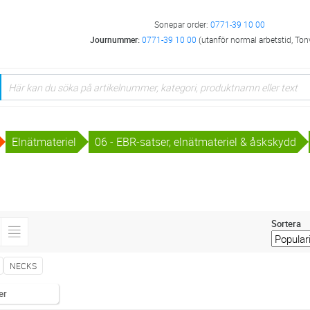
Sonepar order:
0771-39 10 00
Journummer:
0771-39 10 00
(utanför normal arbetstid, Ton
Elnätmateriel
06 - EBR-satser, elnätmateriel & åskskydd
Sortera
NECKS
er