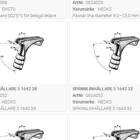
389
ArtNr
0624020
ENSTO
Varumärke
NECKS
lare SO257S för belagd ledare
Passar lina diameter 9,0–13,0 mm
 med momentbultar för ett
Lägg i kundvagn
Lägg i kun
ST
Antal
ST
age.
ÅLLARE 5 1642 28
SPÄNNLINHÅLLARE 5 1643 32
052
ArtNr
0624053
NECKS
Varumärke
NECKS
ÅLLARE 5 1642 28
SPÄNNLINHÅLLARE 5 1643 32
Lägg i kundvagn
Lägg i kun
ST
Antal
ST