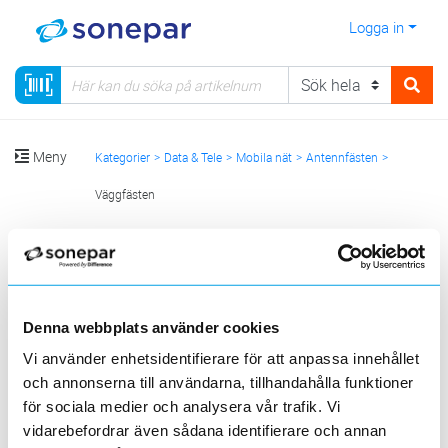
Logga in
Meny
Kategorier
Data & Tele
Mobila nät
Antennfästen
Väggfästen
Sortera
<
1
>
20
50
100
200
Sida
Per sida
Denna webbplats använder cookies
MAFI
Vi använder enhetsidentifierare för att anpassa innehållet
och annonserna till användarna, tillhandahålla funktioner
4 st
för sociala medier och analysera vår trafik. Vi
Filter
Lagerförda
Alla
vidarebefordrar även sådana identifierare och annan