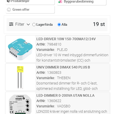
Produktlinjer
Byggvarubedömning
Green offer
19 st
Filter
Lagerförda
Alla
LED-DRIVER 10W 150-700MA12/24V
Lägg i kundvagn
ST
ArtNr
7984810
Varumärke
PLEJD
LED-driver 10 W med inbyggd dimmerfunktion
för konstantströmslaster (CC) och
konstantspänningslaster (CV). Lastutgången
UNIV.DIMMER DIMAX 540 PLUS B
Lägg i kundvagn
ST
är isolerad från nätspänningen (SELV). LED-10
ArtNr
1360803
har två separata ingångar för sty
...läs mer
Varumärke
THEBEN
Dosmonterad dimmer för R- och C-last,
optimerad inställning för LED, glöd- och
halogenlampor, helkapslat utförande, ingen 0-
LED-DIMMER 0-200VA UTAN NOLLA
Lägg i kundvagn
ST
anslutning, kompakt utförande, perfekt för
ArtNr
1360622
eftermontage, överhettningsskydd
...läs mer
Varumärke
VADSBO
LDN200 kräver ingen nolla vid anslutning och