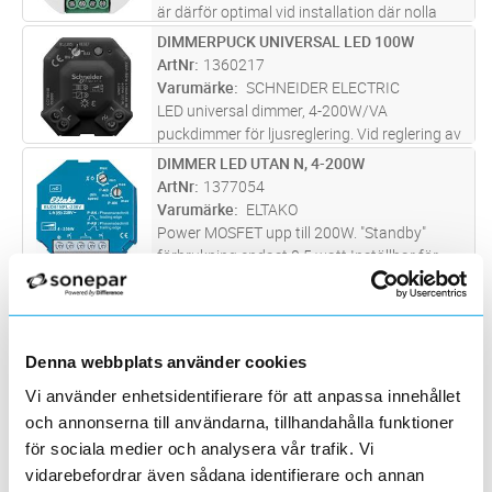
är därför optimal vid installation där nolla
saknas i apparatdosa eller i svårtillgänglig
DIMMERPUCK UNIVERSAL LED 100W
Lägg i kundvagn
ST
installationsmiljö. Dimmern styrs av en eller
ArtNr
1360217
flera återfjädrand
...läs mer
Varumärke
SCHNEIDER ELECTRIC
LED universal dimmer, 4-200W/VA
puckdimmer för ljusreglering. Vid reglering av
bakkantstyrd LED lampa (RC) 4-100VA.
DIMMER LED UTAN N, 4-200W
Lägg i kundvagn
ST
Framkantstyrd LED lampa (RL) 4-20VA.
ArtNr
1377054
Glödljus, (R) och de flesta typer av
Varumärke
ELTAKO
elektroni
...läs mer
Power MOSFET upp till 200W. "Standby"
förbrukning endast 0,5 watt.Inställbar för
fram- eller bakkantsdimring samt
DIMMERPUCK M. NOLLA WISER
Lägg i kundvagn
ST
minnesfunktion AV/PÅLägsta ljusnivå och
ArtNr
1360938
dimringshastighet kan ställas in.Universell
Varumärke
SCHNEIDER ELECTRIC
d
...läs mer
Wiser MW LED dimmerpuck från Schneider
Denna webbplats använder cookies
Electric används för att styra och dimma LED-
Vi använder enhetsidentifierare för att anpassa innehållet
ljuskällor och resistiva eller kapacitiva
UNI.TRYCKKN.DIMMER 0-400W UC
Lägg i kundvagn
ST
och annonserna till användarna, tillhandahålla funktioner
belastningar. Mulitwire-teknik - fungerar med
ArtNr
1377065
och utan neutralledare Kan
...läs mer
för sociala medier och analysera vår trafik. Vi
Varumärke
ELTAKO
vidarebefordrar även sådana identifierare och annan
Universell dimmer. Power MOSFET upp till