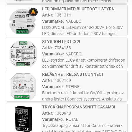
användning tillsammans med Steinels
armaturer och sensorer inom Connect-
LED DIMMER MED BLUETOOTH STYRN
Lägg i kundvagn
ST
systemet. Enheten gör det möjligt att ansluta
ArtNr
1361314
upp till fyra extra tryckknappar. Tänd-
Varumärke
VADSBO
släc
...läs mer
LD220WCM. LED-dimmer 0-200VA. För 230V
LED, dimara LED-driftsdon, 230V halogen,
vanligt glödljus samt elektronisk trafo. Styrs
STYRDON LED LCC9
Lägg i kundvagn
ST
med push och/eller app via Casambi.
ArtNr
7984183
Kompakt design anpassad för dosa. In
...läs
Varumärke
VADSBO
mer
LED-styrdon LCC9 är ett kombinerat driftsdon
och dimmer för drift av konstantströms- och
konstantspännings-LED upp till 9W. Dimbar
RELÄENHET REL5A BTCONNECT
Lägg i kundvagn
ST
med vippströmbrytare eller 1-10Vdc reglering.
ArtNr
1302169
Varumärke
STEINEL
Bluetooth relä, 1-kanal för On/Off styrning av
andra laster i Connect-systemet. Ansluts via
app till Steinels armaturer och sensorer i
TRYCKKNAPPSGRÄNSSNITT CASAMBI
Lägg i kundvagn
ST
Connect systemet. Krypterad kommunikation
ArtNr
1360948
med Bluetooth Mesh mel
...läs mer
Varumärke
RUTAB
Tryckknappsgränssnitt för Casambi-nätverk
med 4 ingångar för slutning med 230VAC. Den