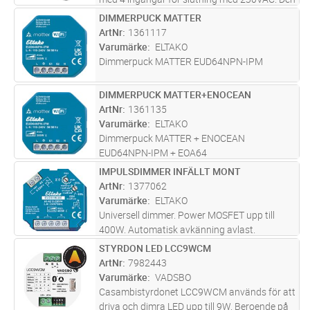
kan kombineras med standard tryckknappar
DIMMERPUCK MATTER
Lägg i kundvagn
ST
eller exempelvis rörelsedetektorer. Det lilla
ArtNr
1361117
formatet gör det möjligt a
...läs mer
Varumärke
ELTAKO
Dimmerpuck MATTER EUD64NPN-IPM
DIMMERPUCK MATTER+ENOCEAN
Lägg i kundvagn
ST
ArtNr
1361135
Varumärke
ELTAKO
Dimmerpuck MATTER + ENOCEAN
EUD64NPN-IPM + EOA64
IMPULSDIMMER INFÄLLT MONT
Lägg i kundvagn
ST
ArtNr
1377062
Varumärke
ELTAKO
Universell dimmer. Power MOSFET upp till
400W. Automatisk avkänning avlast.
"Standby" förbrukning endast 0,1 watt.
STYRDON LED LCC9WCM
Lägg i kundvagn
ST
Lägsta ljusnivå kan ställas in.Med
ArtNr
7982443
barnkammar- och insomningsfunktion.
Varumärke
VADSBO
Casambistyrdonet LCC9WCM används för att
driva och dimra LED upp till 9W. Beroende på