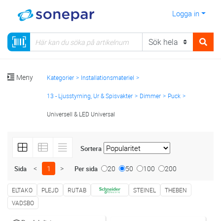
Logga in
Meny
Kategorier
Installationsmateriel
13 - Ljusstyrning, Ur & Spisvakter
Dimmer
Puck
Universell & LED Universal
Sortera
<
1
>
20
50
100
200
Sida
Per sida
ELTAKO
PLEJD
RUTAB
STEINEL
THEBEN
VADSBO