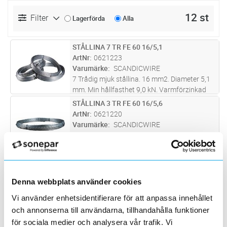
12 st
Filter
Lagerförda
Alla
STÅLLINA 7 TR FE 60 16/5,1
Lägg i kundvagn
M
ArtNr
0621223
Varumärke
SCANDICWIRE
7 Trådig mjuk stållina. 16 mm2. Diameter 5,1
mm. Min hållfasthet 9,0 kN. Varmförzinkad
staglina tillverkad enligt SS 424 08 06. Svart
STÅLLINA 3 TR FE 60 16/5,6
Lägg i kundvagn
M
märkning i änden.
ArtNr
0621220
Varumärke
SCANDICWIRE
3 Trådig mjuk stållina. 16 mm2. Diameter 5,6
mm. Min hållfasthet 8,9 kN. Varmförzinkad
staglina tillverkad enligt SS 424 08 06. Svart
STÅLLINA 7 TR FE 60 25/6,4
Lägg i kundvagn
M
märkning i änden
ArtNr
0621225
Varumärke
SCANDICWIRE
Denna webbplats använder cookies
7 Trådig mjuk stållina. 25 mm2. Diameter 6,4
Vi använder enhetsidentifierare för att anpassa innehållet
mm. Min hållfasthet 13,8 kN. Varmförzinkad
och annonserna till användarna, tillhandahålla funktioner
staglina tillverkad enligt SS 424 08 06. Svart
STÅLLINA 7 TR FE 60 16/5,1
Lägg i kundvagn
M
för sociala medier och analysera vår trafik. Vi
märkning i änden.
ArtNr
0621224