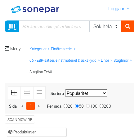
Logga in
Meny
Kategorier
Elnätmateriel
06 - EBR-satser, elnätmateriel & åskskydd
Linor
Staglinor
Staglina Fe60
Sortera
<
1
>
20
50
100
200
Sida
Per sida
SCANDICWIRE
Produktlinjer