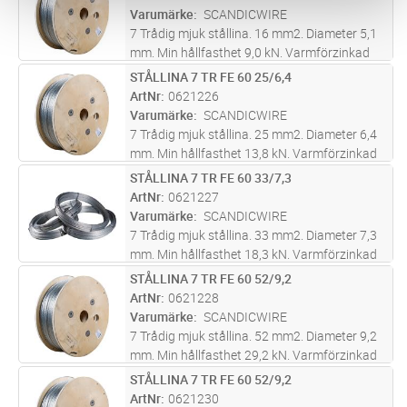
Varumärke
SCANDICWIRE
7 Trådig mjuk stållina. 16 mm2. Diameter 5,1
mm. Min hållfasthet 9,0 kN. Varmförzinkad
staglina tillverkad enligt SS 424 08 06. Svart
STÅLLINA 7 TR FE 60 25/6,4
Lägg i kundvagn
M
märkning i änden.
ArtNr
0621226
Varumärke
SCANDICWIRE
7 Trådig mjuk stållina. 25 mm2. Diameter 6,4
mm. Min hållfasthet 13,8 kN. Varmförzinkad
staglina tillverkad enligt SS 424 08 06. Svart
STÅLLINA 7 TR FE 60 33/7,3
Lägg i kundvagn
M
märkning i änden.
ArtNr
0621227
Varumärke
SCANDICWIRE
7 Trådig mjuk stållina. 33 mm2. Diameter 7,3
mm. Min hållfasthet 18,3 kN. Varmförzinkad
staglina tillverkad enligt SS 424 08 06. Svart
STÅLLINA 7 TR FE 60 52/9,2
Lägg i kundvagn
M
märkning i änden.
ArtNr
0621228
Varumärke
SCANDICWIRE
7 Trådig mjuk stållina. 52 mm2. Diameter 9,2
mm. Min hållfasthet 29,2 kN. Varmförzinkad
staglina tillverkad enligt SS 424 08 06. Svart
STÅLLINA 7 TR FE 60 52/9,2
Lägg i kundvagn
M
märkning i änden.
ArtNr
0621230