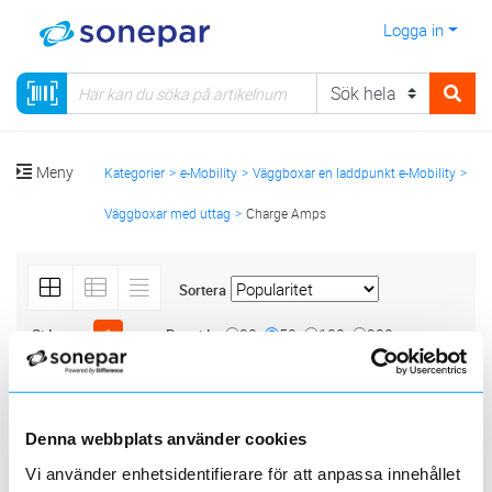
Logga in
Meny
Kategorier
e-Mobility
Väggboxar en laddpunkt e-Mobility
Väggboxar med uttag
Charge Amps
Sortera
<
1
>
20
50
100
200
Sida
Per sida
CHARGE AMPS
Produktlinjer
Denna webbplats använder cookies
Vi använder enhetsidentifierare för att anpassa innehållet
5 st
Filter
Lagerförda
Alla