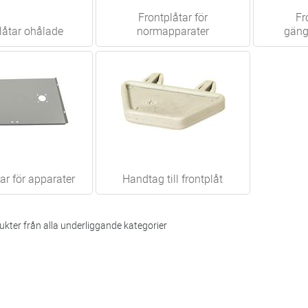
Frontplåtar för
Fr
låtar ohålade
normapparater
gäng
ar för apparater
Handtag till frontplåt
c
kter från alla underliggande kategorier