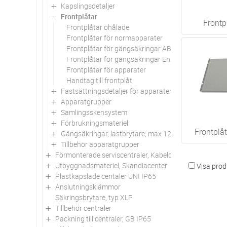
Kapslingsdetaljer
Frontplåtar
Frontp
Frontplåtar ohålade
Frontplåtar för normapparater
Frontplåtar för gängsäkringar ABB
Frontplåtar för gängsäkringar Ensto
Frontplåtar för apparater
Handtag till frontplåt
Fastsättningsdetaljer för apparater
Apparatgrupper
Samlingsskensystem
Förbrukningsmateriel
Frontplåt
Gängsäkringar, lastbrytare, max 125 A, Spektra Basi
Tillbehör apparatgrupper
Förmonterade serviscentraler, Kabeldon
Utbyggnadsmateriel, Skandiacenter
Visa produ
Plastkapslade centaler UNI IP65
Anslutningsklämmor
Säkringsbrytare, typ XLP
Tillbehör centraler
Packning till centraler, GB IP65