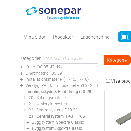
Mina sidor
Produkter
Lagerrensning
Kategorier
Kategorier
Kabel (00-05, 47-49)
Elnätmateriel (06-09)
Installationsmateriel (11-15, 17-18)
Visa produ
Verktyg, PPE & Förnödenheter (16,42,53,94)
Ledningsskydd & Fördelning (20-28)
20 - Säkringsmateriel
21 - Minibrytarsystem
22 - Centralsystem IP20-31
23 - Centralsystem IP43 - IP65
Byggsystem, Spektra Classic
Byggsystem, Spektra Basic