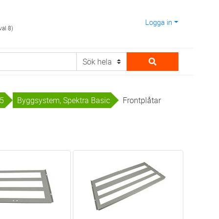
Logga in
val 8)
65
Byggsystem, Spektra Basic
Frontplåtar