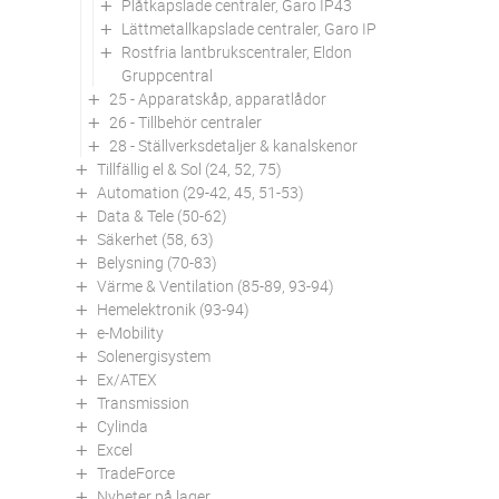
Plåtkapslade centraler, Garo IP43
Lättmetallkapslade centraler, Garo IP65
Rostfria lantbrukscentraler, Eldon
Gruppcentral
25 - Apparatskåp, apparatlådor
26 - Tillbehör centraler
28 - Ställverksdetaljer & kanalskenor
Tillfällig el & Sol (24, 52, 75)
Automation (29-42, 45, 51-53)
Data & Tele (50-62)
Säkerhet (58, 63)
Belysning (70-83)
Värme & Ventilation (85-89, 93-94)
Hemelektronik (93-94)
e-Mobility
Solenergisystem
Ex/ATEX
Transmission
Cylinda
Excel
TradeForce
Nyheter på lager