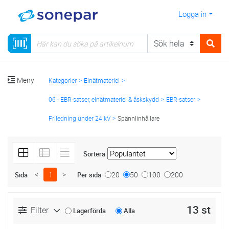
Logga in
Meny
Kategorier
Elnätmateriel
06 - EBR-satser, elnätmateriel & åskskydd
EBR-satser
Friledning under 24 kV
Spännlinhållare
Sortera
<
1
>
20
50
100
200
Sida
Per sida
13 st
Filter
Lagerförda
Alla