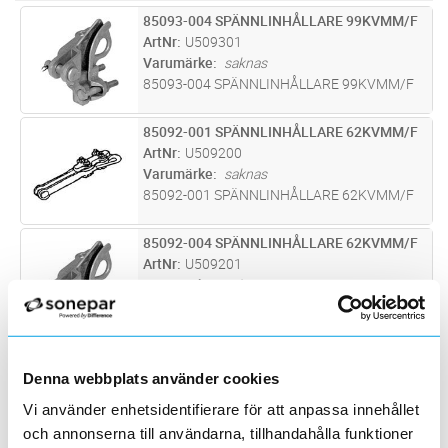
85093-004 SPÄNNLINHÅLLARE 99KVMM/F
Lägg i kundvagn
ST
ArtNr
U509301
Varumärke
saknas
85093-004 SPÄNNLINHÅLLARE 99KVMM/F
85092-001 SPÄNNLINHÅLLARE 62KVMM/F
Lägg i kundvagn
ST
ArtNr
U509200
Varumärke
saknas
85092-001 SPÄNNLINHÅLLARE 62KVMM/F
85092-004 SPÄNNLINHÅLLARE 62KVMM/F
Lägg i kundvagn
ST
ArtNr
U509201
Varumärke
saknas
85092-004 SPÄNNLINHÅLLARE 62KVMM/F
85093-001 SP-LINH 99MM/F
Lägg i kundvagn
ST
ArtNr
U509300
Denna webbplats använder cookies
Varumärke
saknas
Vi använder enhetsidentifierare för att anpassa innehållet
85093-001 SP-LINH 99MM/F
och annonserna till användarna, tillhandahålla funktioner