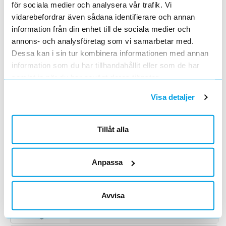
för sociala medier och analysera vår trafik. Vi
85094-001 SPÄNNLINHÅLLARE 157KVMM/F
Lägg i kundvagn
ST
vidarebefordrar även sådana identifierare och annan
ArtNr
U509400
information från din enhet till de sociala medier och
Varumärke
saknas
85094-001 SPÄNNLINHÅLLARE 157KVMM/F
annons- och analysföretag som vi samarbetar med.
Dessa kan i sin tur kombinera informationen med annan
85094-004 SPÄNNLINHÅLLARE 157KVMM/F
information som du har tillhandahållit eller som de har
Lägg i kundvagn
ST
ArtNr
U509401
samlat in när du har använt deras tjänster.
Varumärke
saknas
85094-004 SPÄNNLINHÅLLARE 157KVMM/F
Visa detaljer
85095-001 SPÄNNLINHÅLLARE 241MM/F
Lägg i kundvagn
ST
Tillåt alla
ArtNr
U509500
Varumärke
saknas
85095-001 SPÄNNLINHÅLLARE 241MM/F
Anpassa
85095-004 SPÄNNLINHÅLLARE 241MM/F
Lägg i kundvagn
ST
ArtNr
U509501
Avvisa
Varumärke
saknas
85095-004 SPÄNNLINHÅLLARE 241MM/F