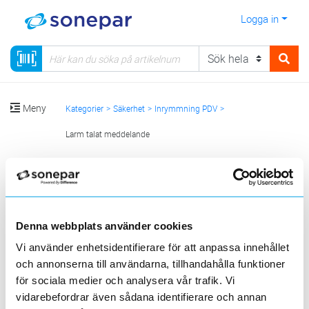
Logga in
Meny
Kategorier
Säkerhet
Inrymmning PDV
Larm talat meddelande
Sortera
<
1
>
20
50
100
200
Sida
Per sida
Denna webbplats använder cookies
REDBACK
Vi använder enhetsidentifierare för att anpassa innehållet
och annonserna till användarna, tillhandahålla funktioner
4 st
för sociala medier och analysera vår trafik. Vi
Filter
Lagerförda
Alla
vidarebefordrar även sådana identifierare och annan