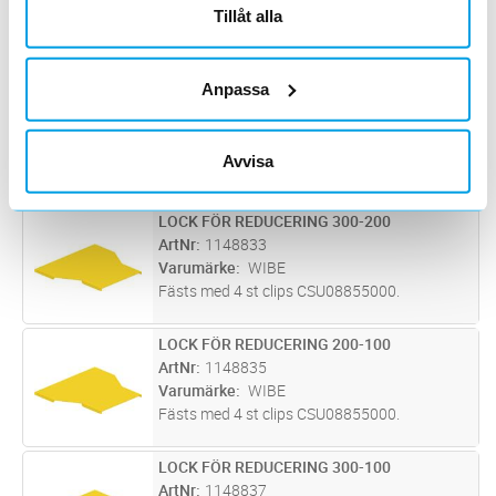
Tillåt alla
Varumärke
WIBE
Övergångsskarv 29-500 Fzv Endast för KHZ,
vid övergång från en bredare till smalare
Anpassa
stege, passar även för avvinklingar
ÖVERGÅNGSSKARV KHZ 29-600 FZV
Lägg i kundvagn
ST
ArtNr
1122024
Varumärke
WIBE
Avvisa
Övergångsskarv 29-600 Fzv Endast för KHZ,
vid övergång från en bredare till smalare
stege, passar även för avvinklingar
LOCK FÖR REDUCERING 300-200
Lägg i kundvagn
ST
ArtNr
1148833
Varumärke
WIBE
Fästs med 4 st clips CSU08855000.
LOCK FÖR REDUCERING 200-100
Lägg i kundvagn
ST
ArtNr
1148835
Varumärke
WIBE
Fästs med 4 st clips CSU08855000.
LOCK FÖR REDUCERING 300-100
Lägg i kundvagn
ST
ArtNr
1148837