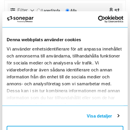
8 st
Filter
Lagerförda
Alla
ÖVERGÅNGSSKARV KHZ 29-200 FZV
Lägg i kundvagn
ST
ArtNr
1122015
Varumärke
WIBE
Denna webbplats använder cookies
Övergångsskarv 29-200 Fzv Endast för KHZ,
Vi använder enhetsidentifierare för att anpassa innehållet
vid övergång från en bredare till smalare
och annonserna till användarna, tillhandahålla funktioner
stege, passar även för avvinklingar
ÖVERGÅNGSSKARV KHZ 29-300 FZV
Lägg i kundvagn
ST
för sociala medier och analysera vår trafik. Vi
ArtNr
1122018
vidarebefordrar även sådana identifierare och annan
Varumärke
WIBE
information från din enhet till de sociala medier och
Övergångsskarv 29-300 Fzv Endast för KHZ,
vid övergång från en bredare till smalare
annons- och analysföretag som vi samarbetar med.
stege, passar även för avvinklingar
Dessa kan i sin tur kombinera informationen med annan
ÖVERGÅNGSSKARV KHZ 29-400 FZV
Lägg i kundvagn
ST
ArtNr
1122021
information som du har tillhandahållit eller som de har
Varumärke
WIBE
samlat in när du har använt deras tjänster.
Övergångsskarv 29-400 Fzv Endast för KHZ,
vid övergång från en bredare till smalare
Visa detaljer
stege, passar även för avvinklingar
ÖVERGÅNGSSKARV KHZ 29-500 FZV
Lägg i kundvagn
ST
ArtNr
1122022