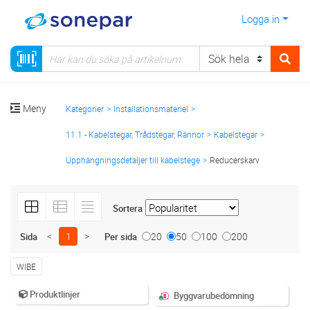
Logga in
Meny
Kategorier
Installationsmateriel
11.1 - Kabelstegar, Trådstegar, Rännor
Kabelstegar
Upphängningsdetaljer till kabelstege
Reducerskarv
Sortera
<
1
>
20
50
100
200
Sida
Per sida
WIBE
Produktlinjer
Byggvarubedömning