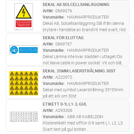
DEKAL A8 SOLCELLSANLÄGGNING
Lägg i kundvagn
ST
ArtNr
0669076
Varumärke
HAMMARPRODUKTER
Dekal A8, Solcellsanläggning Slå ifrån denna
brytare i händelse av brandVit med svart, röd
och gul text. 52x75mm, självhäftande
DEKAL FÖR ELUTTAG
Lägg i kundvagn
ST
ArtNr
0669767
Varumärke
HAMMARPRODUKTER
Dekal Lämna inte kvar sladden i uttaget/Do
not leave cable in power socket. Vit och blå,
20x40mm, självhäftande. Påbudsdekal för
DEKAL 35MM LASERSTRÅLNING 30ST
Lägg i kundvagn
ST
motorvärmare, elverktyg, badpooler som till
ArtNr
A222972
exempel har elektrisk pum
...läs mer
Varumärke
HAMMARPRODUKTER
Dekal med symbol Laserstrålning 35*35mm
på ett ark om 30st
ETIKETT 0-9, L1-3, GUL
Lägg i kundvagn
ST
ArtNr
A293306
Varumärke
ABB AB KABELDON
Klisteretikett med siffror 0-9 samt L1, L2, L3.
Svart text på gul botten.