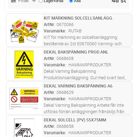
48 st
Filter
Lagerförda
Alla
KIT MÄRKNING SOLCELLSANLÄGG.
Lägg i kundvagn
ST
ArtNr
0670066
Varumärke
RUTAB
KIT för märkning av solcellsanläggning:
bestående av 2st E0670060 Varning- och
informationsskylt för solcellsanläggningar ,
DEKAL BAKSPÄNNING PROD ANL
Lägg i kundvagn
ST
2st E0670061 Varningsskylt för likspänning
ArtNr
0668608
från solcell, 2st E0670062 Skylt
...läs mer
Varumärke
HAMMARPRODUKTER
Dekal Varning Bakspänning
Produktionsanläggning. Gul med svart text,
självhäftande. För mikroproduktion.
DEKAL VARNING BAKSPÄNNING A6
Lägg i kundvagn
ST
ArtNr
0668629
Varumärke
HAMMARPRODUKTER
Dekal Varning Bakspänning Arbete får inte
utföras förrän anläggningen frånskiljs från
matande nät och produktion. Vit med svart,
DEKAL SOLCELL (PV) 55X75MM
Lägg i kundvagn
ST
röd och gul text. Enkelsidig med skrivrader
ArtNr
0668658
,självhäftande. För mikrop
...läs mer
Varumärke
HAMMARPRODUKTER