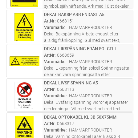
symbol, självhäftande. Ark med 10 st dekaler.
Skyltas vid Allmän Elfara.
DEKAL BAKSP ARB ENDAST A5
Lägg i kundvagn
ST
ArtNr
0668151
Varumärke
HAMMARPRODUKTER
Dekal Bakspänning Arbeta endast efter
allsidig frånkoppling. Gul med svart text,
självhäftande. Dekal vid alternativ
DEKAL LIKSPÄNNING FRÅN SOLCELL
Lägg i kundvagn
ST
matningsmöjlighet.
ArtNr
0668659
Varumärke
HAMMARPRODUKTER
Dekal Likspänning från solcell Spänningsatta
delar kan vara spänningsatta efter
frånskiljning. Gul med svart text.
DEKAL LIVSF SPÄNNING A5
Lägg i kundvagn
ST
ArtNr
0668113
Varumärke
HAMMARPRODUKTER
Dekal Livsfarlig spänning Vidrör ej apparater
och ledningar. Vit med svart och röd text.
Självhäftande,210x150mm. Placeras där
DEKAL OPTOKABEL KL 3B 50X75MM
Lägg i kundvagn
ST
beröringsfara föreligger.
ArtNr
0668317
Varumärke
HAMMARPRODUKTER
Dekal Varning Optokabel Laser klass 3 B