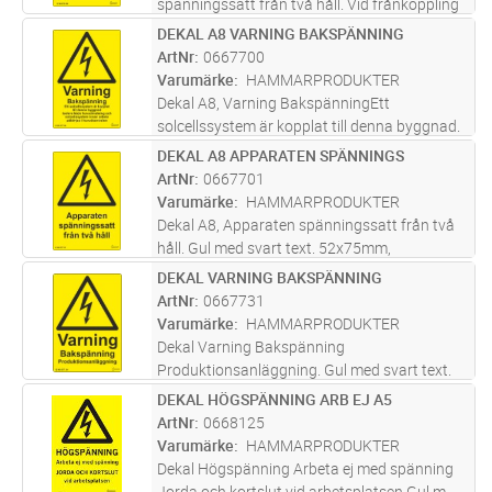
spänningssatt från två håll. Vid frånkoppling
av apparat bryt strömmen först på
DEKAL A8 VARNING BAKSPÄNNING
Lägg i kundvagn
ST
växelströmssidan och sedan på
ArtNr
0667700
likströmssidan. Gul med svart text. 52x75mm,
Varumärke
HAMMARPRODUKTER
självhäftan
...läs mer
Dekal A8, Varning BakspänningEtt
solcellssystem är kopplat till denna byggnad.
Isolera både huvudmatning och
DEKAL A8 APPARATEN SPÄNNINGS
Lägg i kundvagn
ST
solcellssystem innan arbete påbörjas. Gul
ArtNr
0667701
med svart text. 52x75mm, självhäftande
Varumärke
HAMMARPRODUKTER
Dekal A8, Apparaten spänningssatt från två
håll. Gul med svart text. 52x75mm,
självhäftande
DEKAL VARNING BAKSPÄNNING
Lägg i kundvagn
ST
ArtNr
0667731
Varumärke
HAMMARPRODUKTER
Dekal Varning Bakspänning
Produktionsanläggning. Gul med svart text.
35x50mm, självhäftande Ark med 10 st
DEKAL HÖGSPÄNNING ARB EJ A5
Lägg i kundvagn
ST
dekaler.
ArtNr
0668125
Varumärke
HAMMARPRODUKTER
Dekal Högspänning Arbeta ej med spänning
Jorda och kortslut vid arbetsplatsen.Gul m