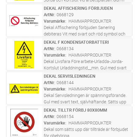
svart text, självhäftandeFör lucka eller dörr till
DEKAL AFFISCHERING FÖRBJUDEN
Lägg i kundvagn
FP
kopplingsutrustning vid högspänning. (Vid
ArtNr
0668129
arbete utan spänning.)
Varumärke
HAMMARPRODUKTER
Dekal Affischering förbjuden Sanering
debiteras Vit med svart och röd symbol och
text. Självhäftande. Sätts upp på platser som
DEKAL F KONDENSATORBATTERI
Lägg i kundvagn
ST
är utsatta för affischering.
ArtNr
0668134
Varumärke
HAMMARPRODUKTER
Dekal Livsfara Före arbete-Urladda-Jorda-
Kortslut Urladdningstid__min. Gul med svart
text. Självhäftande. Placeras på
DEKAL SERVISLEDNINGEN
Lägg i kundvagn
FP
kondensatorbatteri och för elektrofilter, samt
ArtNr
0668144
på dörr eller lucka eller dylikt s
...läs mer
Varumärke
HAMMARPRODUKTER
Dekal Servisledningen är spänningsförande.
Gul med svart text, självhäftande. Sätts upp
vid servisledningar.
DEKAL TILLTR FÖRBJ 80X80MM
Lägg i kundvagn
ST
ArtNr
0668154
Varumärke
HAMMARPRODUKTER
Dekal som sätts upp där tillträde är förbjudet
för obehöriga.