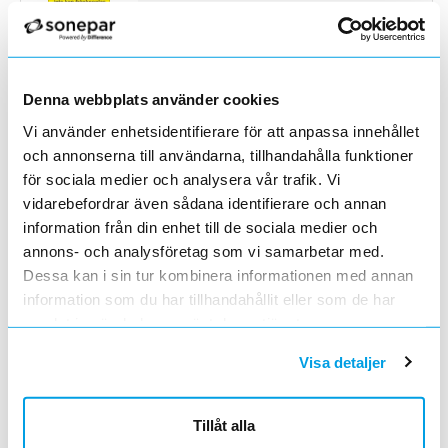
spänningssatt el som inte kan frånkopplas.
Gul med svart text. 52x75mm, självhäftande
DEKAL A8 AC-BRYTARE SPÄNNING
Lägg i kundvagn
ST
ArtNr
0667699
Varumärke
HAMMARPRODUKTER
Denna webbplats använder cookies
Dekal A8, AC-brytare spänningssatt från två
håll. Gul med svart text. 52x75mm,
Vi använder enhetsidentifierare för att anpassa innehållet
självhäftande
DEKAL VARNING I ANLÄGGNINGEN
Lägg i kundvagn
FP
och annonserna till användarna, tillhandahålla funktioner
ArtNr
0668155
för sociala medier och analysera vår trafik. Vi
Varumärke
HAMMARPRODUKTER
vidarebefordrar även sådana identifierare och annan
Dekal Varning i anläggningen förekommer
information från din enhet till de sociala medier och
både röd och gul/grön skyddsledare. Gul med
annons- och analysföretag som vi samarbetar med.
svart text, självhäftande. Sätts upp vid
DEKAL SKILJEPUNKT
Lägg i kundvagn
FP
Dessa kan i sin tur kombinera informationen med annan
centraler där både röd och grön/gul
ArtNr
0668205
skyddsledare förekommer.
information som du har tillhandahållit eller som de har
Varumärke
HAMMARPRODUKTER
samlat in när du har använt deras tjänster.
Dekal Skiljepunkt Varning för bakspänning.
Gul med svart text, självhäftande. Dekal vid
Visa detaljer
alternativ matningsmöjlighet.
DEKAL ALLMÄN ELFARA 25X25MM
Lägg i kundvagn
FP
ArtNr
0668271
Varumärke
HAMMARPRODUKTER
Tillåt alla
Dekal Allmän Elfara (25mm). Gul med svart