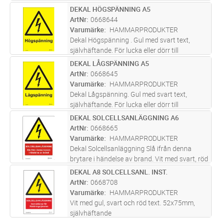
text, självhäftande. Placeras väl synlig där
DEKAL HÖGSPÄNNING A5
Lägg i kundvagn
ST
kameraövervakning förekommer.
ArtNr
0668644
Varumärke
HAMMARPRODUKTER
Dekal Högspänning . Gul med svart text,
självhäftande. För lucka eller dörr till
kopplingsutrusting vid högspänning. (Vid
DEKAL LÅGSPÄNNING A5
Lägg i kundvagn
ST
arbete utan spänning.)
ArtNr
0668645
Varumärke
HAMMARPRODUKTER
Dekal Lågspänning. Gul med svart text,
självhäftande. För lucka eller dörr till
kopplingsutrusting vid högspänning. (Vid
DEKAL SOLCELLSANLÄGGNING A6
Lägg i kundvagn
ST
arbete utan spänning.)
ArtNr
0668665
Varumärke
HAMMARPRODUKTER
Dekal Solcellsanläggning Slå ifrån denna
brytare i händelse av brand. Vit med svart, röd
och gul text, självhäftande.
DEKAL A8 SOLCELLSANL. INST.
Lägg i kundvagn
ST
ArtNr
0668708
Varumärke
HAMMARPRODUKTER
Vit med gul, svart och röd text. 52x75mm,
självhäftande