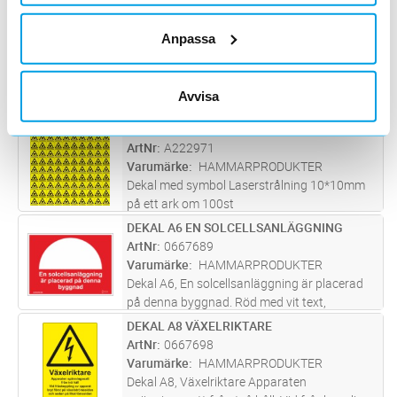
symbol, självhäftande. Ark med 10 st
dekaler.Skyltas vid Allmän Elfara.
DEKAL HÖGSPÄNNING 210X50MM
Lägg i kundvagn
ST
Anpassa
ArtNr
0668615
Varumärke
HAMMARPRODUKTER
Dekal Högspänning. Gul med svart text,
Avvisa
självhäftande. Lämplig att klistra på kablar
och kabelstegar.
DEKAL 10MM LASERSTRÅLNING 100S
Lägg i kundvagn
ST
ArtNr
A222971
Varumärke
HAMMARPRODUKTER
Dekal med symbol Laserstrålning 10*10mm
på ett ark om 100st
DEKAL A6 EN SOLCELLSANLÄGGNING
Lägg i kundvagn
ST
ArtNr
0667689
Varumärke
HAMMARPRODUKTER
Dekal A6, En solcellsanläggning är placerad
på denna byggnad. Röd med vit text,
150x105mm, självhäftande.
DEKAL A8 VÄXELRIKTARE
Lägg i kundvagn
ST
ArtNr
0667698
Varumärke
HAMMARPRODUKTER
Dekal A8, Växelriktare Apparaten