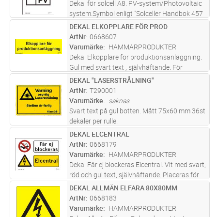
Dekal för solcell A8. PV-system/Photovoltaic
system.Symbol enligt "Solceller Handbok 457
Utgåva 1" Vit med svart text, självhäftande.
DEKAL ELKOPPLARE FÖR PROD
Lägg i kundvagn
ST
Varning- och informationsdekal för
ArtNr
0668607
solcellsanläggningar.
Varumärke
HAMMARPRODUKTER
Dekal Elkopplare för produktionsanläggning.
Gul med svart text , självhäftande. För
mikroproduktion.
DEKAL "LASERSTRÅLNING"
Lägg i kundvagn
ST
ArtNr
T290001
Varumärke
saknas
Svart text på gul botten. Mått 75x60 mm 36st
dekaler per rulle.
DEKAL ELCENTRAL
Lägg i kundvagn
ST
ArtNr
0668179
Varumärke
HAMMARPRODUKTER
Dekal Får ej blockeras Elcentral. Vit med svart,
röd och gul text, självhäftande. Placeras för
att lätt komma åt elcentral vid behov.
DEKAL ALLMÄN ELFARA 80X80MM
Lägg i kundvagn
ST
ArtNr
0668183
Varumärke
HAMMARPRODUKTER