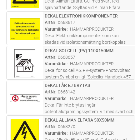
Dekal Allmän Elfara. Gul med svart text,
självhäftande. Skyltas vid Allmän Elfara.
DEKAL ELEKTRONIKKOMPONENTER
Lägg i kundvagn
ST
ArtNr
0668617
Varumärke
HAMMARPRODUKTER
Dekal Elektronikkomponenter som kan
skadas vid isolationsmätning bortkopplas
före mätning och prov. Gul med svart text,
DEKAL SOLCELL (PV) 110X150MM
Lägg i kundvagn
ST
självhäftande. Skylt vid "megning". Finns även
ArtNr
0668657
i aluminium Art.Nr 0668146.
Varumärke
HAMMARPRODUKTER
Dekal för solcell A6. PV-system/Photovoltaic
system.Symbol enligt "Solceller Handbok 457
Utgåva 1" Vit med svart text, självhäftande.
DEKAL FÅR EJ BRYTAS
Lägg i kundvagn
FP
Varning- och informationsdekal för
ArtNr
0668142
solcellsanläggningar.
Varumärke
HAMMARPRODUKTER
Dekal Får inte brytas Ingår i
potentialutjämningssystem. Vit med svart och
röd text. Självhäftande. Lämplig på
DEKAL ALLMÄN ELFARA 50X50MM
Lägg i kundvagn
FP
kabelstegar. Ark med 10 st dekaler.
ArtNr
0668270
Varumärke
HAMMARPRODUKTER
Dekal Allmän Elfara (50mm). Gul med svart