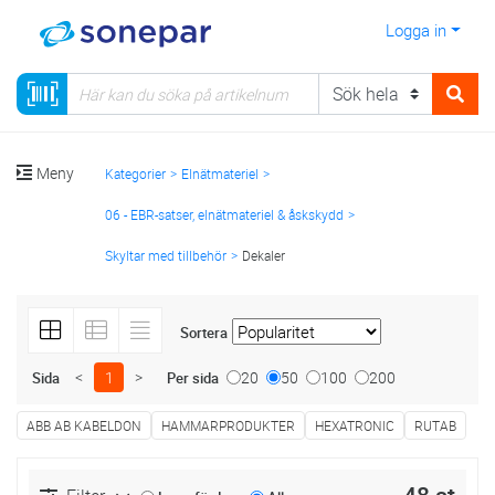
Logga in
Meny
Kategorier
Elnätmateriel
06 - EBR-satser, elnätmateriel & åskskydd
Skyltar med tillbehör
Dekaler
Sortera
<
1
>
20
50
100
200
Sida
Per sida
ABB AB KABELDON
HAMMARPRODUKTER
HEXATRONIC
RUTAB