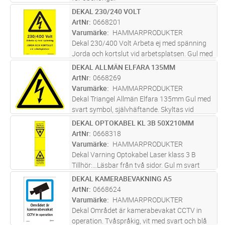
DEKAL 230/240 VOLT
Lägg i kundvagn
ST
ArtNr
0668201
Varumärke
HAMMARPRODUKTER
Dekal 230/400 Volt Arbeta ej med spänning
Jorda och kortslut vid arbetsplatsen. Gul med
svart text, självhäftande. För lucka eller dörr
DEKAL ALLMÄN ELFARA 135MM
Lägg i kundvagn
ST
till kopplingsutrustning vid lågspänning. (Vid
ArtNr
0668269
arbete utan spän
...läs mer
Varumärke
HAMMARPRODUKTER
Dekal Triangel Allmän Elfara 135mm Gul med
svart symbol, självhäftande. Skyltas vid
Allmän Elfara.
DEKAL OPTOKABEL KL 3B 50X210MM
Lägg i kundvagn
ST
ArtNr
0668318
Varumärke
HAMMARPRODUKTER
Dekal Varning Optokabel Laser klass 3 B
Tillhör:…Läsbar från två sidor. Gul m svart
text, självh. Avsedd att fästas på kabel
DEKAL KAMERABEVAKNING A5
Lägg i kundvagn
ST
inomhus, självhäftande.
ArtNr
0668624
Varumärke
HAMMARPRODUKTER
Dekal Området är kamerabevakat CCTV in
operation. Tvåspråkig, vit med svart och blå