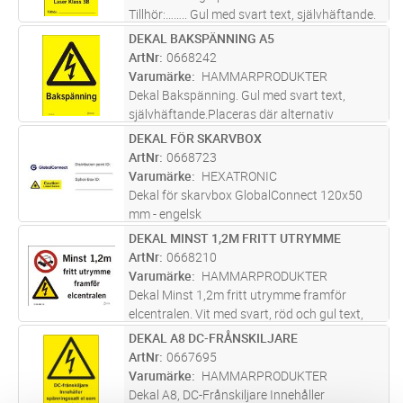
Tillhör:…….. Gul med svart text, självhäftande.
För märkning på skarvboxar, i kabelbrunnar
DEKAL BAKSPÄNNING A5
Lägg i kundvagn
ST
och vid väggenomföringar.
ArtNr
0668242
Varumärke
HAMMARPRODUKTER
Dekal Bakspänning. Gul med svart text,
självhäftande.Placeras där alternativ
matningsmöjlighet finns.
DEKAL FÖR SKARVBOX
Lägg i kundvagn
ST
ArtNr
0668723
Varumärke
HEXATRONIC
Dekal för skarvbox GlobalConnect 120x50
mm - engelsk
DEKAL MINST 1,2M FRITT UTRYMME
Lägg i kundvagn
ST
ArtNr
0668210
Varumärke
HAMMARPRODUKTER
Dekal Minst 1,2m fritt utrymme framför
elcentralen. Vit med svart, röd och gul text,
självh. Placeras för att lätt komma åt elcentral
DEKAL A8 DC-FRÅNSKILJARE
Lägg i kundvagn
ST
vid behov.
ArtNr
0667695
Varumärke
HAMMARPRODUKTER
Dekal A8, DC-Frånskiljare Innehåller