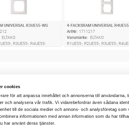
M UNIVERSAL R3UE55-WG
4-FACKSRAM UNIVERSAL R4UE5
212
ArtNr
1711217
ELTAKO
Varumärke
ELTAKO
2UE55-, R3UE55-, R4UE55-
R1UE55-, R2UE55-, R3UE55-, R4UE
m E-Design55. 1-facksram
Universalram E-Design55. 1-facks
x 80 mm yttermått, 2-facksram
R1UE55, 80 x 80 mm yttermått, 2-
x 151 mm yttermått, 3-facksram
R2UE55,80 x 151 mm yttermått, 3
x 222 mm yttermått och 4-
R3UE55, 80 x 222 mm yttermått oc
4
...läs mer
facksram R4
...läs mer
r cookies
Webbshop
Digitala kataloger/ publikatio
rare för att anpassa innehållet och annonserna till användarna, t
darvillkor
Leverans- och betalningsvillk
ritetspolicy
Elektronisk kommunikation
er och analysera vår trafik. Vi vidarebefordrar även sådana ident
ttider
Produktväljare
 enhet till de sociala medier och annons- och analysföretag som
und/användare
ombinera informationen med annan information som du har tillhand
 varumärken
u har använt deras tjänster.