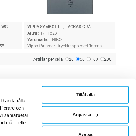
5-WG
VIPPA SYMBOL LH, LACKAD GRÅ
ArtNr
1711523
Varumärke
NIKO
55-
Vippa för smart tryckknapp med "lämna
ram
hemmet" symbol. LED-indikeringen kan
facksram
indikera status eller användas som
Artiklar per sida
20
50
100
200
-facksram
ledljus.Vippan monteras enkelt på den
h 4-
smarta tryckknappen med en
klickmekanism.Tillgängli
...läs mer
Tillåt alla
ner
Om Sonepar
illhandahålla
or
Historik
Kontaktblad
ifierare och
Ledningsgrupp
Anpassa
 vi samarbetar
Hållbarhet
ahållit eller
Jobb & Karriär
Leverantör
Avvisa