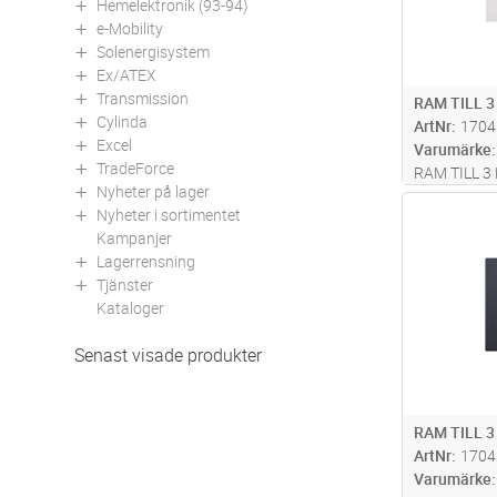
Hemelektronik (93-94)
e-Mobility
Solenergisystem
Ex/ATEX
Transmission
RAM TILL 
Cylinda
ArtNr
1704
Excel
Varumärke
TradeForce
RAM TILL 3
Nyheter på lager
Antal
Nyheter i sortimentet
Kampanjer
Lagerrensning
Tjänster
Kataloger
Senast visade produkter
RAM TILL 
ArtNr
1704
Varumärke