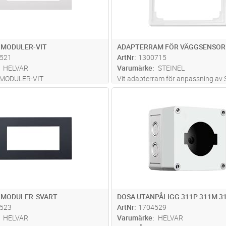
3 MODULER-VIT
ADAPTERRAM FÖR VÄGGSENSOR 
521
ArtNr
1300715
HELVAR
Varumärke
STEINEL
 MODULER-VIT
Vit adapterram för anpassning av S
väggsensorer i serie IR180 och HF18
Lägg i kundvagn
Lägg i kun
ST
Antal
ST
ramar av andra fabrikat. Adapter
passar till Elko Plus, Elko RS, Schne
Exxact Basic, Schneider Exxact Pr
mer
3 MODULER-SVART
DOSA UTANPÅLIGG 311P 311M 3
523
ArtNr
1704529
HELVAR
Varumärke
HELVAR