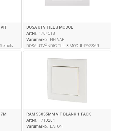
VIT
DOSA UTV TILL 3 MODUL
ArtNr
1704518
Varumärke
HELVAR
teinels
DOSA UTVÄNDIG TILL 3 MODUL-PASSAR
0 till
230D RAM
dvagn
Lägg i kundvagn
Antal
ST
ramen
ider
im
...läs
17M
RAM 55X55MM VIT BLANK 1-FACK
ArtNr
1710284
Varumärke
EATON