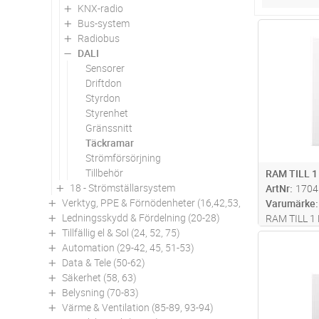
KNX-radio
Bus-system
Antal
Radiobus
DALI
Sensorer
Driftdon
Styrdon
Styrenhet
Gränssnitt
Täckramar
Strömförsörjning
Tillbehör
RAM TILL 
18 - Strömställarsystem
ArtNr
1704
Verktyg, PPE & Förnödenheter (16,42,53,94)
Varumärke
Ledningsskydd & Fördelning (20-28)
RAM TILL 1
Tillfällig el & Sol (24, 52, 75)
Antal
Automation (29-42, 45, 51-53)
Data & Tele (50-62)
Säkerhet (58, 63)
Belysning (70-83)
Värme & Ventilation (85-89, 93-94)