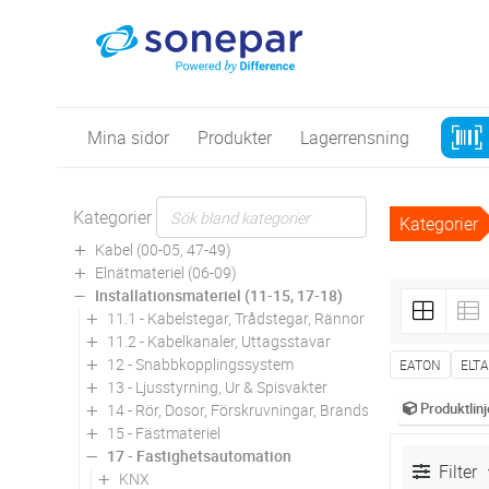
Mina sidor
Produkter
Lagerrensning
Kategorier
Kategorier
Kabel (00-05, 47-49)
Elnätmateriel (06-09)
Installationsmateriel (11-15, 17-18)
11.1 - Kabelstegar, Trådstegar, Rännor
11.2 - Kabelkanaler, Uttagsstavar
12 - Snabbkopplingssystem
EATON
ELT
13 - Ljusstyrning, Ur & Spisvakter
Produktlinj
14 - Rör, Dosor, Förskruvningar, Brandskydd
15 - Fästmateriel
17 - Fastighetsautomation
Filter
KNX