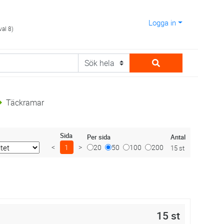
Logga in
val 8)
Täckramar
Sida
Antal
Per sida
<
1
>
20
50
100
200
15 st
15 st