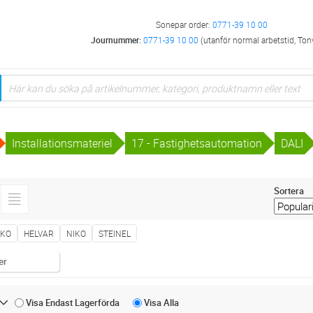
Sonepar order:
0771-39 10 00
Journummer:
0771-39 10 00
(utanför normal arbetstid, Ton
Installationsmateriel
17 - Fastighetsautomation
DALI
Sortera
AKO
HELVAR
NIKO
STEINEL
er
Visa Endast
Lagerförda
Visa
Alla