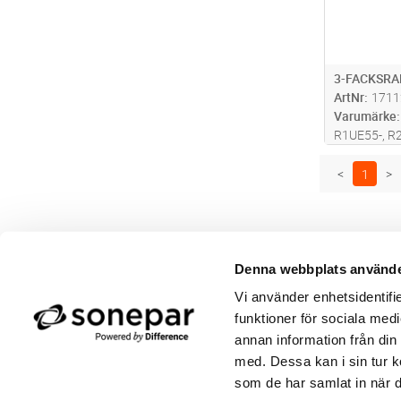
3-FACKSRA
ArtNr
1711
Varumärke
R1UE55-, R
Universalra
R1UE55, 80 
<
1
>
R2UE55,80 
R3UE55, 80 
facksram R
Denna webbplats använde
Butik/Kontakt
Om 
Vi använder enhetsidentifie
Felanmälan
Använ
Returer
Integ
funktioner för sociala medi
Beställa PDF fakturor
Öppe
annan information från din
Medgivande kontokort/direktbetalning
Ny k
med. Dessa kan i sin tur k
Frågor & Svar
Våra
som de har samlat in när d