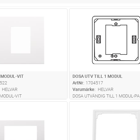
Lägg i kundvagn
Lägg i kun
ST
Antal
ST
1 MODUL-VIT
DOSA UTV TILL 1 MODUL
522
ArtNr
1704517
HELVAR
Varumärke
HELVAR
 MODUL-VIT
DOSA UTVÄNDIG TILL 1 MODUL-P
230S RAM
Lägg i kundvagn
Lägg i kun
ST
Antal
ST