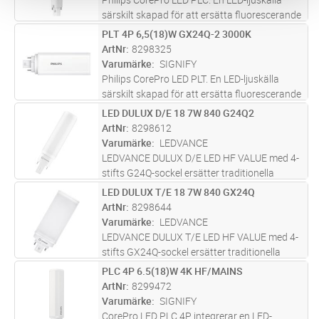
särskilt skapad för att ersätta fluorescerande
belysning i downlights samt andra armaturer
PLT 4P 6,5(18)W GX24Q-2 3000K
Lägg i kundvagn
ST
dikt vägg och -tak, och följer RoHS-direktivet.
ArtNr
8298325
Passar i existeran
...läs mer
Varumärke
SIGNIFY
Philips CorePro LED PLT. En LED-ljuskälla
särskilt skapad för att ersätta fluorescerande
belysning i downlights samt andra armaturer
LED DULUX D/E 18 7W 840 G24Q2
Lägg i kundvagn
ST
dikt vägg och -tak, och följer RoHS-direktivet.
ArtNr
8298612
Passar i existeran
...läs mer
Varumärke
LEDVANCE
LEDVANCE DULUX D/E LED HF VALUE med 4-
stifts G24Q-sockel ersätter traditionella
kompaktlysrör för drift med elektroniska
LED DULUX T/E 18 7W 840 GX24Q
Lägg i kundvagn
ST
drivdon eller nätspänning. För drift med
ArtNr
8298644
elektroniskt drivdon se kompatibilite
...läs mer
Varumärke
LEDVANCE
LEDVANCE DULUX T/E LED HF VALUE med 4-
stifts GX24Q-sockel ersätter traditionella
kompaktlysrör för drift med elektroniska
PLC 4P 6.5(18)W 4K HF/MAINS
Lägg i kundvagn
ST
drivdon eller nätspänning. För drift med
ArtNr
8299472
elektroniskt drivdon se kompatibilit
...läs mer
Varumärke
SIGNIFY
CorePro LED PLC 4P integrerar en LED-