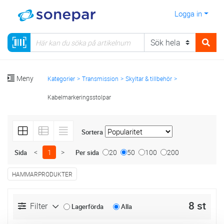
Logga in
Meny
Kategorier
Transmission
Skyltar & tillbehör
Kabelmarkeringsstolpar
Sortera
<
1
>
20
50
100
200
Sida
Per sida
HAMMARPRODUKTER
8 st
Filter
Lagerförda
Alla