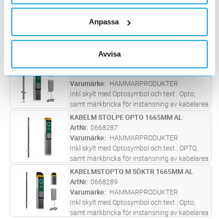
Skylten har en märkbricka för instansning av
KABELM STOLPE OPTO 1250MM AL
Lägg i kundvagn
ST
kabelarea avstånd etc. 50x30x3mm
ArtNr
0668279
Anpassa
gullackerad kraftig aluminiumprofil me
...läs
Varumärke
HAMMARPRODUKTER
mer
Kabelmarkeringsstolpe 1250mm. Inkl skylt
Optosamt märkbricka för instansning av
Avvisa
kabelarea avstånd etc. Grön med vit text
KABELMSTOPTO M SÖKTR 1250MM AL
Lägg i kundvagn
ST
Stolpe för lägesbestämning och markering av
ArtNr
0668288
optokabel/slang där läge ej är up
...läs mer
Varumärke
HAMMARPRODUKTER
Inkl skylt med Optosymbol och text : Opto,
samt märkbricka för instansning av kabelarea
avstånd etc. Högst upp på stolpen finns uttag
KABELM STOLPE OPTO 1665MM AL
Lägg i kundvagn
ST
för att lägga signal och kunna göra en
ArtNr
0668287
lägesbestämning av optoka
...läs mer
Varumärke
HAMMARPRODUKTER
Inkl skylt med Optosymbol och text : OPTO,
samt märkbricka för instansning av kabelarea
avstånd etc. Stolpe för lägesbestämning och
KABELMSTOPTO M SÖKTR 1665MM AL
Lägg i kundvagn
ST
markering av optokabel/slang där läge ej är
ArtNr
0668289
uppenbart. "Long life
...läs mer
Varumärke
HAMMARPRODUKTER
Inkl skylt med Optosymbol och text : Opto,
samt märkbricka för instansning av kabelarea