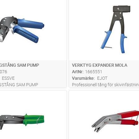
Lägg i kundvagn
Lägg i kun
ST
Antal
ST
GSTÅNG SAM PUMP
VERKTYG EXPANDER MOLA
076
ArtNr
1665551
ESSVE
Varumärke
EJOT
GSTÅNG SAM PUMP
Professionell tång för skivinfästnin
metallexpander.
Lägg i kundvagn
Lägg i kun
ST
Antal
ST