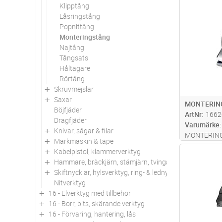
Klipptång
Antal
Låsringstång
Popnittång
Monteringstång
Najtång
Tångsats
Håltagare
Rörtång
Skruvmejslar
Saxar
MONTERIN
Böjfjäder
ArtNr
1662
Dragfjäder
Varumärke
Knivar, sågar & filar
MONTERIN
Märkmaskin & tape
Kabelpistol, klammerverktyg
Antal
Hammare, bräckjärn, stämjärn, tvingar
Skiftnycklar, hylsverktyg, ring- & lednycklar
Nitverktyg
16 - Elverktyg med tillbehör
16 - Borr, bits, skärande verktyg
16 - Förvaring, hantering, lås