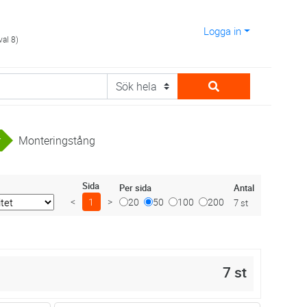
Logga in
val 8)
r
Monteringstång
Sida
Antal
Per sida
<
1
>
20
50
100
200
7 st
7 st