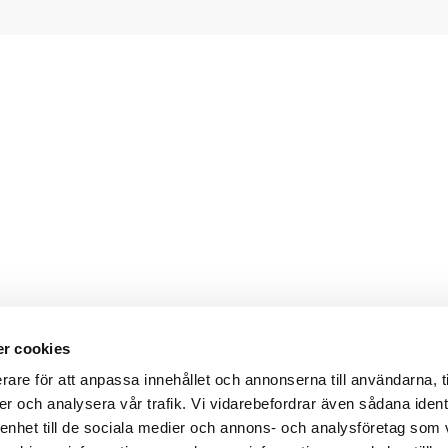
r att inte skada expanderns
r att inte glida på huvudet.
generellt ge effektiva och
...läs
r cookies
Webbshop
Digitala kataloger/ publikatio
rare för att anpassa innehållet och annonserna till användarna, t
darvillkor
Leverans- och betalningsvillk
er och analysera vår trafik. Vi vidarebefordrar även sådana ident
ritetspolicy
Elektronisk kommunikation
ttider
Produktväljare
 enhet till de sociala medier och annons- och analysföretag som
und/användare