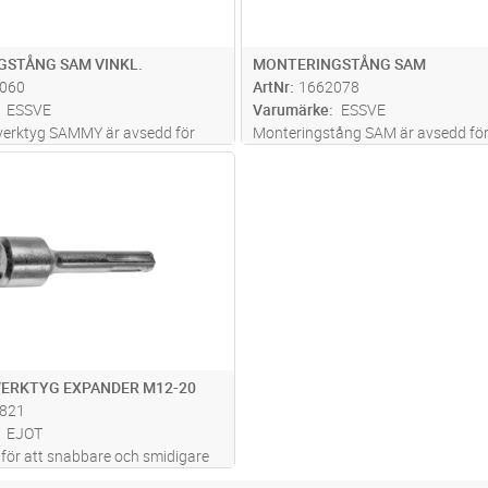
STÅNG SAM VINKL.
MONTERINGSTÅNG SAM
060
ArtNr
1662078
ESSVE
Varumärke
ESSVE
verktyg SAMMY är avsedd för
Monteringstång SAM är avsedd fö
v SAM Metallexpander.
montering av metallexpander. Enkl
Lägg i kundvagn
ST
verktyg för hobby.
ERKTYG EXPANDER M12-20
821
EJOT
 för att snabbare och smidigare
xpandermontage. Speciellt