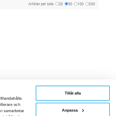
Artiklar per sida
20
50
100
200
Tillåt alla
ner
Om Sonepar
illhandahålla
or
Historik
ifierare och
Kontaktblad
Ledningsgrupp
Anpassa
 vi samarbetar
Hållbarhet