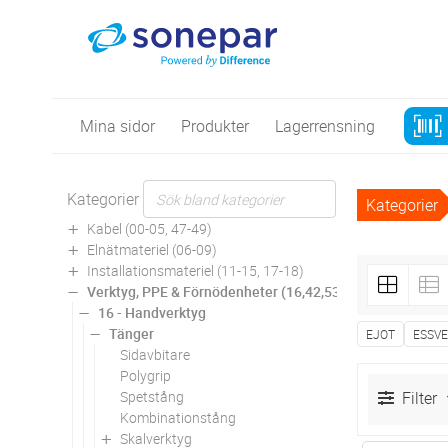
Mina sidor
Produkter
Lagerrensning
Kategorier
Kategorier
Kabel (00-05, 47-49)
Elnätmateriel (06-09)
Installationsmateriel (11-15, 17-18)
Verktyg, PPE & Förnödenheter (16,42,53,94)
16 - Handverktyg
Tänger
EJOT
ESSV
Sidavbitare
Polygrip
Spetstång
Filter
Kombinationstång
Skalverktyg