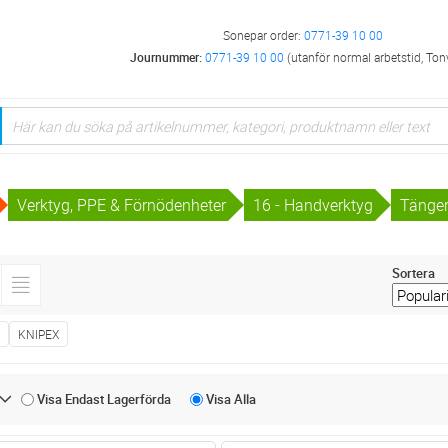
Sonepar order:
0771-39 10 00
Journummer:
0771-39 10 00
(utanför normal arbetstid, Ton
Verktyg, PPE & Förnödenheter
16 - Handverktyg
Tänge
Sortera
E
KNIPEX
Visa Endast
Lagerförda
Visa
Alla