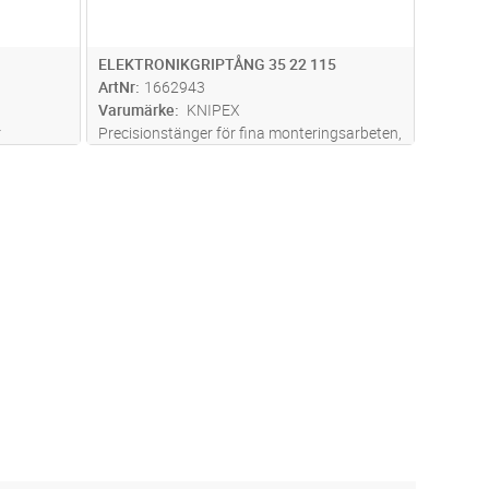
ELEKTRONIKGRIPTÅNG 35 22 115
ArtNr
1662943
Varumärke
KNIPEX
r
Precisionstänger för fina monteringsarbeten,
are
t ex inom elektronik och finmekanik. För att
gripa, hålla och böja. Genomgående
precisionsled. Släta, slipade greppytor.
Noggrant gradade kanter. Dubbelfj
...läs mer