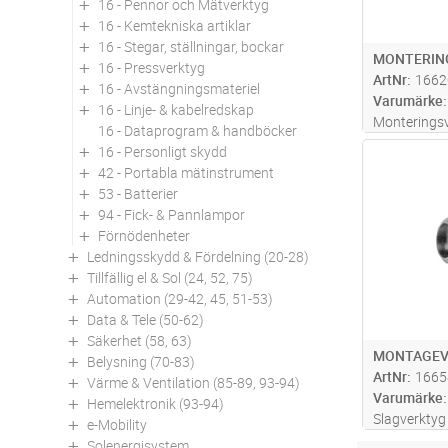
16 - Pennor och Mätverktyg
16 - Kemtekniska artiklar
16 - Stegar, ställningar, bockar
MONTERING
16 - Pressverktyg
ArtNr
1662
16 - Avstängningsmateriel
Varumärke
16 - Linje- & kabelredskap
Monterings
16 - Dataprogram & handböcker
montering a
16 - Personligt skydd
Antal
42 - Portabla mätinstrument
53 - Batterier
94 - Fick- & Pannlampor
Förnödenheter
Ledningsskydd & Fördelning (20-28)
Tillfällig el & Sol (24, 52, 75)
Automation (29-42, 45, 51-53)
Data & Tele (50-62)
Säkerhet (58, 63)
MONTAGEV
Belysning (70-83)
ArtNr
1665
Värme & Ventilation (85-89, 93-94)
Varumärke
Hemelektronik (93-94)
Slagverktyg
e-Mobility
genomföra e
Solenergisystem