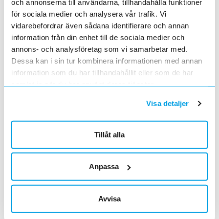
och annonserna till användarna, tillhandahålla funktioner
GNISTGAP 661546-A
för sociala medier och analysera vår trafik. Vi
vidarebefordrar även sådana identifierare och annan
GNISTGAP 633969-A
Lägg i kundvagn
ST
ArtNr
0627929
information från din enhet till de sociala medier och
Varumärke
saknas
annons- och analysföretag som vi samarbetar med.
GNISTGAP 633969-A
Dessa kan i sin tur kombinera informationen med annan
information som du har tillhandahållit eller som de har
GNISTGAP 633117-A
Lägg i kundvagn
ST
samlat in när du har använt deras tjänster.
ArtNr
0627932
Varumärke
saknas
Visa detaljer
GNISTGAP 633117-A
Tillåt alla
FÄSTE FÖR GNISTGAP 679117-1
Lägg i kundvagn
ST
ArtNr
0627937
Varumärke
saknas
FÄSTE FÖR GNISTGAP 679117-1
Anpassa
FÄSTE FÖR GNISTGAP 656195-2
Lägg i kundvagn
ST
Avvisa
ArtNr
0627938
Varumärke
saknas