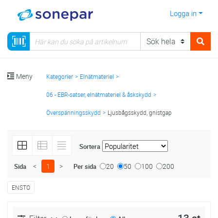
Logga in
Meny
Kategorier
Elnätmateriel
06 - EBR-satser, elnätmateriel & åskskydd
Överspänningsskydd
Ljusbågsskydd, gnistgap
Sortera
<
1
>
20
50
100
200
Sida
Per sida
ENSTO