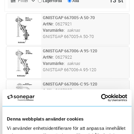
13 st
Filter
Lagerförda
Alla
GNISTGAP 667005-A 50-70
Lägg i kundvagn
ST
ArtNr
0627921
Varumärke
saknas
GNISTGAP 667005-A 50-70
GNISTGAP 667006-A 95-120
Lägg i kundvagn
ST
ArtNr
0627922
Varumärke
saknas
GNISTGAP 667006-A 95-120
GNISTGAP 667006-C 95-120
Lägg i kundvagn
ST
ArtNr
0627927
Varumärke
saknas
GNISTGAP 667006-C 95-120
GNISTGAP 661546-A
Lägg i kundvagn
ST
Denna webbplats använder cookies
ArtNr
0627928
Vi använder enhetsidentifierare för att anpassa innehållet
Varumärke
saknas