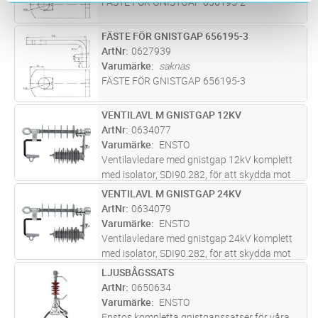
FÄSTE FÖR GNISTGAP 656195-2
FÄSTE FÖR GNISTGAP 656195-3
Lägg i kundvagn
ST
ArtNr
0627939
Varumärke
saknas
FÄSTE FÖR GNISTGAP 656195-3
VENTILAVL M GNISTGAP 12KV
Lägg i kundvagn
ST
ArtNr
0634077
Varumärke
ENSTO
Ventilavledare med gnistgap 12kV komplett
med isolator, SDI90.282, för att skydda mot
överspänningar. Passar bäst tillsammans
VENTILAVL M GNISTGAP 24KV
Lägg i kundvagn
ST
med spännlinhållare av typerna SO255.2S,
ArtNr
0634079
SO256.2S, SO257S. Används spännl
...läs mer
Varumärke
ENSTO
Ventilavledare med gnistgap 24kV komplett
med isolator, SDI90.282, för att skydda mot
överspänningar. Passar bäst tillsammans
LJUSBÅGSSATS
Lägg i kundvagn
FP
med spännlinhållare av typerna SO255.2S,
ArtNr
0650634
SO256.2S, SO257S. Används spännl
...läs mer
Varumärke
ENSTO
Enstos kompletta gnistgapssatser för våra