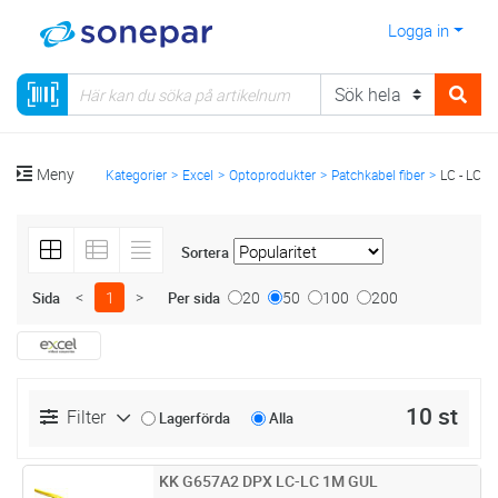
Logga in
Meny
Kategorier
Excel
Optoprodukter
Patchkabel fiber
LC - LC
Sortera
<
1
>
20
50
100
200
Sida
Per sida
10 st
Filter
Lagerförda
Alla
KK G657A2 DPX LC-LC 1M GUL
Lägg i kundvagn
ST