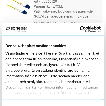
ArtNr
5066929
Varumärke
EXCEL
Patchkabel med böjokänslig singelmode
G657-fiberkabel. Levereras i individuellt
förpackning inkl testrapport. Ingår i Excels 25-
KK G657A2 DPX LC-LC 2M GUL
Lägg i kundvagn
ST
åriga systemgaranti, se separata villkor.
ArtNr
5066930
Varumärke
EXCEL
Patchkabel med böjokänslig singelmode
G657-fiberkabel. Levereras i individuellt
Denna webbplats använder cookies
förpackning inkl testrapport. Ingår i Excels 25-
KK G657A2 DPX LC-LC 3M GUL
Lägg i kundvagn
ST
åriga systemgaranti, se separata villkor.
Vi använder enhetsidentifierare för att anpassa innehållet
ArtNr
5066931
Varumärke
EXCEL
och annonserna till användarna, tillhandahålla funktioner
Patchkabel med böjokänslig singelmode
för sociala medier och analysera vår trafik. Vi
G657-fiberkabel. Levereras i individuellt
vidarebefordrar även sådana identifierare och annan
förpackning inkl testrapport. Ingår i Excels 25-
KK G657A2 DPX LC-LC 5M GUL
information från din enhet till de sociala medier och
Lägg i kundvagn
ST
åriga systemgaranti, se separata villkor.
ArtNr
5066932
annons- och analysföretag som vi samarbetar med.
Varumärke
EXCEL
Dessa kan i sin tur kombinera informationen med annan
Patchkabel med böjokänslig singelmode
information som du har tillhandahållit eller som de har
G657-fiberkabel. Levereras i individuellt
samlat in när du har använt deras tjänster.
förpackning inkl testrapport. Ingår i Excels 25-
KK G657A2 DPX LC-LC 10M GUL
Lägg i kundvagn
ST
åriga systemgaranti, se separata villkor.