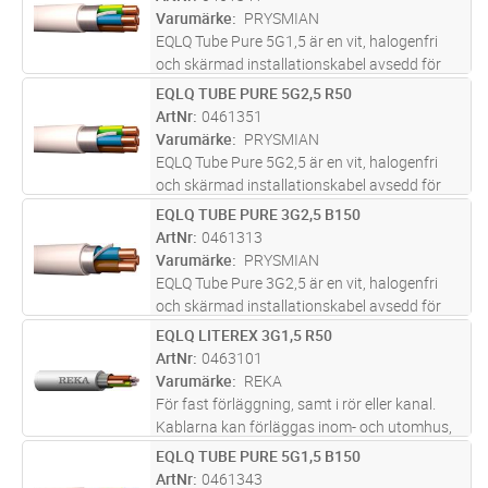
uppkomma exempelvis i
Varumärke
PRYSMIAN
belysningsarmatur
...läs mer
EQLQ Tube Pure 5G1,5 är en vit, halogenfri
och skärmad installationskabel avsedd för
fast förläggning i både inom- och
EQLQ TUBE PURE 5G2,5 R50
Lägg i kundvagn
M
utomhusmiljöer. Kabeln är uppbyggd med
ArtNr
0461351
entrådiga ledare, aluminiumband och
Varumärke
PRYSMIAN
förte
...läs mer
EQLQ Tube Pure 5G2,5 är en vit, halogenfri
och skärmad installationskabel avsedd för
fast förläggning i både inom- och
EQLQ TUBE PURE 3G2,5 B150
Lägg i kundvagn
M
utomhusmiljöer. Kabeln är uppbyggd med
ArtNr
0461313
entrådiga ledare, aluminiumband och
Varumärke
PRYSMIAN
förte
...läs mer
EQLQ Tube Pure 3G2,5 är en vit, halogenfri
och skärmad installationskabel avsedd för
fast förläggning i både inom- och
EQLQ LITEREX 3G1,5 R50
Lägg i kundvagn
M
utomhusmiljöer. Kabeln är uppbyggd med
ArtNr
0463101
entrådiga ledare, aluminiumband och
Varumärke
REKA
förte
...läs mer
För fast förläggning, samt i rör eller kanal.
Kablarna kan förläggas inom- och utomhus,
dock ej i vatten. Vid förläggning i mark ska
EQLQ TUBE PURE 5G1,5 B150
Lägg i kundvagn
M
kabeln förses med extra skydd mot
ArtNr
0461343