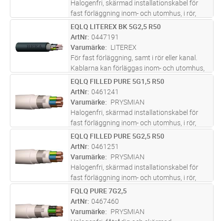
Halogenfri, skärmad installationskabel för
fast förläggning inom- och utomhus, i rör,
kanal, i eller under puts, samt upphängd i
EQLQ LITEREX BK 5G2,5 R50
Lägg i kundvagn
M
bärlina. UV-skyddad för utomhusbruk i
ArtNr
0447191
Norden. Ledarisoleringen ska sky
...läs mer
Varumärke
LITEREX
För fast förläggning, samt i rör eller kanal.
Kablarna kan förläggas inom- och utomhus,
dock ej i vatten. Vid förläggning i mark ska
EQLQ FILLED PURE 5G1,5 R50
Lägg i kundvagn
M
kabeln förses med extra skydd mot
ArtNr
0461241
mekaniska påkänningar. Al-skärm
...läs mer
Varumärke
PRYSMIAN
Halogenfri, skärmad installationskabel för
fast förläggning inom- och utomhus, i rör,
kanal, i eller under puts, samt upphängd i
EQLQ FILLED PURE 5G2,5 R50
Lägg i kundvagn
M
bärlina. UV-skyddad för utomhusbruk i
ArtNr
0461251
Norden. Ledarisoleringen ska sky
...läs mer
Varumärke
PRYSMIAN
Halogenfri, skärmad installationskabel för
fast förläggning inom- och utomhus, i rör,
kanal, i eller under puts, samt upphängd i
FQLQ PURE 7G2,5
Lägg i kundvagn
M
bärlina. UV-skyddad för utomhusbruk i
ArtNr
0467460
Norden. Ledarisoleringen ska sky
...läs mer
Varumärke
PRYSMIAN