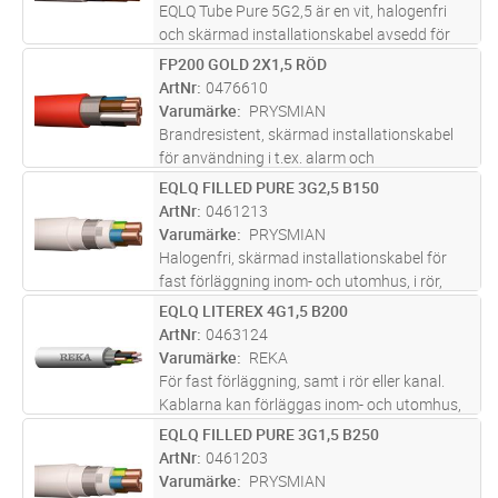
mer
EQLQ Tube Pure 5G2,5 är en vit, halogenfri
och skärmad installationskabel avsedd för
fast förläggning i både inom- och
FP200 GOLD 2X1,5 RÖD
Lägg i kundvagn
M
utomhusmiljöer. Kabeln är uppbyggd med
ArtNr
0476610
entrådiga ledare, aluminiumband och
Varumärke
PRYSMIAN
förte
...läs mer
Brandresistent, skärmad installationskabel
för användning i t.ex. alarm och
signalutrustningar, för att få människor i
EQLQ FILLED PURE 3G2,5 B150
Lägg i kundvagn
M
säkerhet vid inträffande av brand (testade
ArtNr
0461213
mot de högsta kraven för brandresiste
...läs
Varumärke
PRYSMIAN
mer
Halogenfri, skärmad installationskabel för
fast förläggning inom- och utomhus, i rör,
kanal, i eller under puts, samt upphängd i
EQLQ LITEREX 4G1,5 B200
Lägg i kundvagn
M
bärlina. UV-skyddad för utomhusbruk i
ArtNr
0463124
Norden. Ledarisoleringen ska sky
...läs mer
Varumärke
REKA
För fast förläggning, samt i rör eller kanal.
Kablarna kan förläggas inom- och utomhus,
dock ej i vatten. Vid förläggning i mark ska
EQLQ FILLED PURE 3G1,5 B250
Lägg i kundvagn
M
kabeln förses med extra skydd mot
ArtNr
0461203
mekaniska påkänningar. Al-skärm
...läs mer
Varumärke
PRYSMIAN