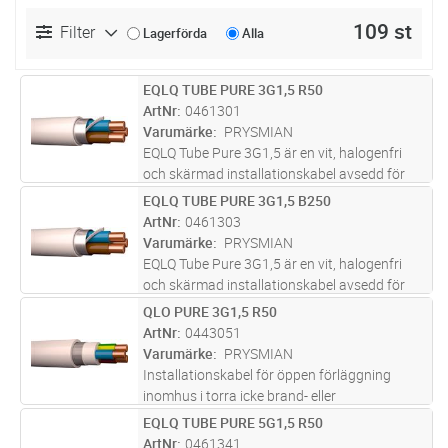
109 st
Filter
Lagerförda
Alla
EQLQ TUBE PURE 3G1,5 R50
Lägg i kundvagn
M
ArtNr
0461301
Varumärke
PRYSMIAN
EQLQ Tube Pure 3G1,5 är en vit, halogenfri
och skärmad installationskabel avsedd för
fast förläggning i både inom- och
EQLQ TUBE PURE 3G1,5 B250
Lägg i kundvagn
M
utomhusmiljöer. Kabeln är uppbyggd med
ArtNr
0461303
entrådiga ledare, aluminiumband och
Varumärke
PRYSMIAN
förte
...läs mer
EQLQ Tube Pure 3G1,5 är en vit, halogenfri
och skärmad installationskabel avsedd för
fast förläggning i både inom- och
QLO PURE 3G1,5 R50
Lägg i kundvagn
M
utomhusmiljöer. Kabeln är uppbyggd med
ArtNr
0443051
entrådiga ledare, aluminiumband och
Varumärke
PRYSMIAN
förte
...läs mer
Installationskabel för öppen förläggning
inomhus i torra icke brand- eller
explosionsfarliga lokaler. Ledarisoleringen
EQLQ TUBE PURE 5G1,5 R50
Lägg i kundvagn
M
skall skyddas mot direkt UV-ljus som kan
ArtNr
0461341