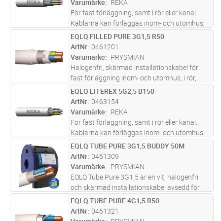
Varumärke
REKA
För fast förläggning, samt i rör eller kanal.
Kablarna kan förläggas inom- och utomhus,
dock ej i vatten. Vid förläggning i mark ska
EQLQ FILLED PURE 3G1,5 R50
Lägg i kundvagn
M
kabeln förses med extra skydd mot
ArtNr
0461201
mekaniska påkänningar. Al-skärm
...läs mer
Varumärke
PRYSMIAN
Halogenfri, skärmad installationskabel för
fast förläggning inom- och utomhus, i rör,
kanal, i eller under puts, samt upphängd i
EQLQ LITEREX 5G2,5 B150
Lägg i kundvagn
M
bärlina. UV-skyddad för utomhusbruk i
ArtNr
0463154
Norden. Ledarisoleringen ska sky
...läs mer
Varumärke
REKA
För fast förläggning, samt i rör eller kanal.
Kablarna kan förläggas inom- och utomhus,
dock ej i vatten. Vid förläggning i mark ska
EQLQ TUBE PURE 3G1,5 BUDDY 50M
Lägg i kundvagn
M
kabeln förses med extra skydd mot
ArtNr
0461309
mekaniska påkänningar. Al-skärm
...läs mer
Varumärke
PRYSMIAN
EQLQ Tube Pure 3G1,5 är en vit, halogenfri
och skärmad installationskabel avsedd för
fast förläggning i både inom- och
EQLQ TUBE PURE 4G1,5 R50
Lägg i kundvagn
M
utomhusmiljöer. Kabeln är uppbyggd med
ArtNr
0461321
entrådiga ledare, aluminiumband och