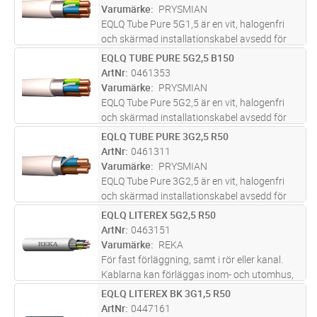
mekaniska påkänningar. Al-skärm
...läs mer
Varumärke
PRYSMIAN
EQLQ Tube Pure 5G1,5 är en vit, halogenfri
och skärmad installationskabel avsedd för
fast förläggning i både inom- och
EQLQ TUBE PURE 5G2,5 B150
Lägg i kundvagn
M
utomhusmiljöer. Kabeln är uppbyggd med
ArtNr
0461353
entrådiga ledare, aluminiumband och
Varumärke
PRYSMIAN
förte
...läs mer
EQLQ Tube Pure 5G2,5 är en vit, halogenfri
och skärmad installationskabel avsedd för
fast förläggning i både inom- och
EQLQ TUBE PURE 3G2,5 R50
Lägg i kundvagn
M
utomhusmiljöer. Kabeln är uppbyggd med
ArtNr
0461311
entrådiga ledare, aluminiumband och
Varumärke
PRYSMIAN
förte
...läs mer
EQLQ Tube Pure 3G2,5 är en vit, halogenfri
och skärmad installationskabel avsedd för
fast förläggning i både inom- och
EQLQ LITEREX 5G2,5 R50
Lägg i kundvagn
M
utomhusmiljöer. Kabeln är uppbyggd med
ArtNr
0463151
entrådiga ledare, aluminiumband och
Varumärke
REKA
förte
...läs mer
För fast förläggning, samt i rör eller kanal.
Kablarna kan förläggas inom- och utomhus,
dock ej i vatten. Vid förläggning i mark ska
EQLQ LITEREX BK 3G1,5 R50
Lägg i kundvagn
M
kabeln förses med extra skydd mot
ArtNr
0447161