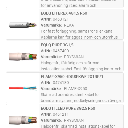
för användning i t.ex. alarm och
signalutrustningar, för att få människor i
EQLQ LITEREX 4G1,5 R50
Lägg i kundvagn
M
säkerhet vid inträffande av brand (testade
ArtNr
0463121
mot de högsta kraven för brandresiste
...läs
Varumärke
REKA
mer
För fast förläggning, samt i rör eller kanal.
Kablarna kan förläggas inom- och utomhus,
dock ej i vatten. Vid förläggning i mark ska
FQLQ PURE 3G1,5
Lägg i kundvagn
M
kabeln förses med extra skydd mot
ArtNr
0467400
mekaniska påkänningar. Al-skärm
...läs mer
Varumärke
PRYSMIAN
Halogenfri, fåtrådig och skärmad
installationskabel. Fast förläggning inom- och
utomhus, i rör, kanal, i eller under puts, samt
FLAME-X950 HDGSEKWF 2X1RE/1
Lägg i kundvagn
M
upphängd i bärlina. UV-skyddad för
ArtNr
0474180
utomhusbruk i Norden. Ledarisolering
...läs
Varumärke
FLAME-X950
mer
Skärmad brandresistent kabel för
brandlarmsystem, nödbelysningar och övriga
larmsystem. Bibehåller den elektriska
EQLQ FILLED PURE 3G2,5 R50
Lägg i kundvagn
M
funktionen vid brand i minst 90 minuter (+830
ArtNr
0461211
°C) . Kabeln är halogenfri, lågrökande
...läs
Varumärke
PRYSMIAN
mer
Halogenfri, skärmad installationskabel för