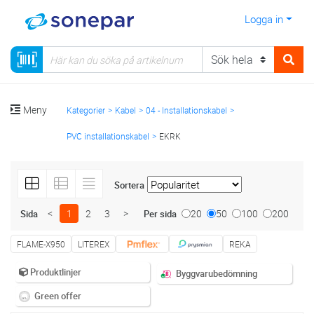
Logga in
Meny
Kategorier
Kabel
04 - Installationskabel
PVC installationskabel
EKRK
Sortera
<
1
2
3
>
20
50
100
200
Sida
Per sida
FLAME-X950
LITEREX
REKA
Produktlinjer
Byggvarubedömning
Green offer