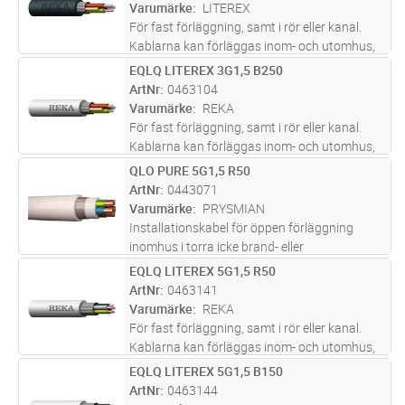
mekaniska påkänningar. Al-skärm
...läs mer
Varumärke
LITEREX
För fast förläggning, samt i rör eller kanal.
Kablarna kan förläggas inom- och utomhus,
dock ej i vatten. Vid förläggning i mark ska
EQLQ LITEREX 3G1,5 B250
Lägg i kundvagn
M
kabeln förses med extra skydd mot
ArtNr
0463104
mekaniska påkänningar. Al-skärm
...läs mer
Varumärke
REKA
För fast förläggning, samt i rör eller kanal.
Kablarna kan förläggas inom- och utomhus,
dock ej i vatten. Vid förläggning i mark ska
QLO PURE 5G1,5 R50
Lägg i kundvagn
M
kabeln förses med extra skydd mot
ArtNr
0443071
mekaniska påkänningar. Al-skärm
...läs mer
Varumärke
PRYSMIAN
Installationskabel för öppen förläggning
inomhus i torra icke brand- eller
explosionsfarliga lokaler. Ledarisoleringen
EQLQ LITEREX 5G1,5 R50
Lägg i kundvagn
M
skall skyddas mot direkt UV-ljus som kan
ArtNr
0463141
uppkomma exempelvis i
Varumärke
REKA
belysningsarmatur
...läs mer
För fast förläggning, samt i rör eller kanal.
Kablarna kan förläggas inom- och utomhus,
dock ej i vatten. Vid förläggning i mark ska
EQLQ LITEREX 5G1,5 B150
Lägg i kundvagn
M
kabeln förses med extra skydd mot
ArtNr
0463144
mekaniska påkänningar. Al-skärm
...läs mer