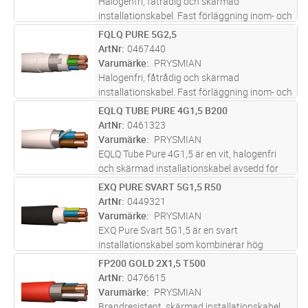
Halogenfri, fåtrådig och skärmad
installationskabel. Fast förläggning inom- och
utomhus, i rör, kanal, i eller under puts, samt
FQLQ PURE 5G2,5
Lägg i kundvagn
M
upphängd i bärlina. UV-skyddad för
ArtNr
0467440
utomhusbruk i Norden. Ledarisolering
...läs
Varumärke
PRYSMIAN
mer
Halogenfri, fåtrådig och skärmad
installationskabel. Fast förläggning inom- och
utomhus, i rör, kanal, i eller under puts, samt
EQLQ TUBE PURE 4G1,5 B200
Lägg i kundvagn
M
upphängd i bärlina. UV-skyddad för
ArtNr
0461323
utomhusbruk i Norden. Ledarisolering
...läs
Varumärke
PRYSMIAN
mer
EQLQ Tube Pure 4G1,5 är en vit, halogenfri
och skärmad installationskabel avsedd för
fast förläggning i både inom- och
EXQ PURE SVART 5G1,5 R50
Lägg i kundvagn
M
utomhusmiljöer. Kabeln är uppbyggd med
ArtNr
0449321
entrådiga ledare, aluminiumband och
Varumärke
PRYSMIAN
förte
...läs mer
EXQ Pure Svart 5G1,5 är en svart
installationskabel som kombinerar hög
säkerhet med ett snyggt och professionellt
FP200 GOLD 2X1,5 T500
Lägg i kundvagn
M
installationsresultat. Den är halogenfri och
ArtNr
0476615
flamskyddad, vilket innebär att rökutvec
...läs
Varumärke
PRYSMIAN
mer
Brandresistent, skärmad installationskabel