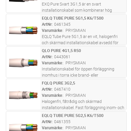
EXQ Pure Svart 3G1,5 är en svart
installationskabel som kombinerar hög
säkerhet med ett snyggt och professionellt
EQLQ TUBE PURE 5G1,5 K6/T500
Lägg i kundvagn
M
installationsresultat. Den är halogenfri och
ArtNr
0461345
flamskyddad, vilket innebär att rökutvec
...läs
Varumärke
PRYSMIAN
mer
EQLQ Tube Pure 5G1,5 är en vit, halogenfri
och skärmad installationskabel avsedd för
fast förläggning i både inom- och
QLO PURE 4G1,5 R50
Lägg i kundvagn
M
utomhusmiljöer. Kabeln är uppbyggd med
ArtNr
0443061
entrådiga ledare, aluminiumband och
Varumärke
PRYSMIAN
förte
...läs mer
Installationskabel för öppen förläggning
inomhus i torra icke brand- eller
explosionsfarliga lokaler. Ledarisoleringen
FQLQ PURE 3G2,5
Lägg i kundvagn
M
skall skyddas mot direkt UV-ljus som kan
ArtNr
0467410
uppkomma exempelvis i
Varumärke
PRYSMIAN
belysningsarmatur
...läs mer
Halogenfri, fåtrådig och skärmad
installationskabel. Fast förläggning inom- och
utomhus, i rör, kanal, i eller under puts, samt
EQLQ TUBE PURE 5G2,5 K6/T500
Lägg i kundvagn
M
upphängd i bärlina. UV-skyddad för
ArtNr
0461355
utomhusbruk i Norden. Ledarisolering
...läs
Varumärke
PRYSMIAN