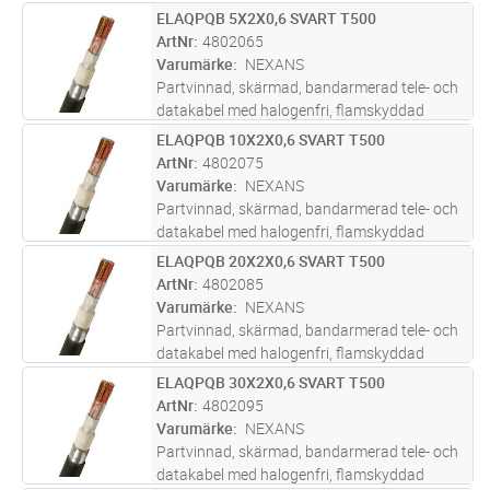
brand. I första hand för fast förläggning
ELAQPQB 5X2X0,6 SVART T500
Lägg i kundvagn
M
inomhus, har flexiblare skärm än ELAQBY.
ArtNr
4802065
Lämplig för signalöverföring i data
...läs mer
Varumärke
NEXANS
Partvinnad, skärmad, bandarmerad tele- och
datakabel med halogenfri, flamskyddad
mantel. ELAQPQB är en bandarmerad variant
ELAQPQB 10X2X0,6 SVART T500
Lägg i kundvagn
M
av ELAQBY och förläggs inom- och utomhus,
ArtNr
4802075
även i mark. Uppfyller brandkrav e
...läs mer
Varumärke
NEXANS
Partvinnad, skärmad, bandarmerad tele- och
datakabel med halogenfri, flamskyddad
mantel. ELAQPQB är en bandarmerad variant
ELAQPQB 20X2X0,6 SVART T500
Lägg i kundvagn
M
av ELAQBY och förläggs inom- och utomhus,
ArtNr
4802085
även i mark. Uppfyller brandkrav e
...läs mer
Varumärke
NEXANS
Partvinnad, skärmad, bandarmerad tele- och
datakabel med halogenfri, flamskyddad
mantel. ELAQPQB är en bandarmerad variant
ELAQPQB 30X2X0,6 SVART T500
Lägg i kundvagn
M
av ELAQBY och förläggs inom- och utomhus,
ArtNr
4802095
även i mark. Uppfyller brandkrav e
...läs mer
Varumärke
NEXANS
Partvinnad, skärmad, bandarmerad tele- och
datakabel med halogenfri, flamskyddad