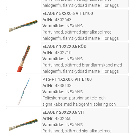
halogenfri, flamskyddad mantel. Förläggs
inom- och utomhus, även i mark i slang/rör.
ELAQBY 5X2X0,6 VIT B100
Lägg i kundvagn
M
Uppfyller brandkrav enligt CPR klass
ArtNr
4802643
Dcas2d2a2.
Varumärke
NEXANS
Partvinnad, skärmad signalkabel med
halogenfri, flamskyddad mantel. Förläggs
inom- och utomhus, även i mark i slang/rör.
ELAQBY 10X2X0,6 RÖD
Lägg i kundvagn
M
Uppfyller brandkrav enligt CPR klass
ArtNr
4802710
Dcas2d2a2.
Varumärke
NEXANS
Partvinnad, skärmad brandlarmskabel med
halogenfri, flamskyddad mantel. Förläggs
inom- och utomhus, även i mark i slang/rör.
PTS-HF 1X2X0,6 VIT B100
Lägg i kundvagn
M
Uppfyller brandkrav enligt CPR klass
ArtNr
4838133
Dcas2d2a2.
Varumärke
NEXANS
Folieskärmad, partvinnad tele- och
signalkabel med halogenfri isolering och
mantel. Används i tele- och
ELAQBY 20X2X0,6 VIT
Lägg i kundvagn
M
signalanläggningar där skärmad kabel
ArtNr
4802660
erfordras. Kabeln förläggs inomhus i fast
Varumärke
NEXANS
förläggning och
...läs mer
Partvinnad, skärmad signalkabel med