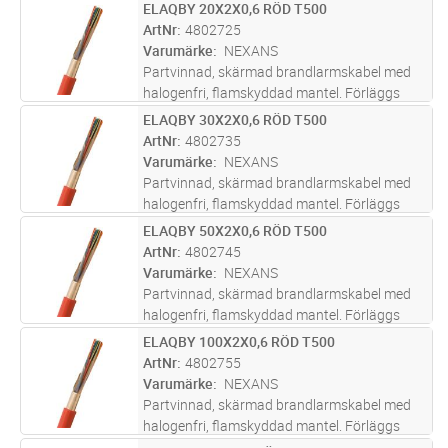
inom- och utomhus, även i mark i slang/rör.
ELAQBY 20X2X0,6 RÖD T500
Lägg i kundvagn
M
Uppfyller brandkrav enligt CPR klass
ArtNr
4802725
Dcas2d2a2.
Varumärke
NEXANS
Partvinnad, skärmad brandlarmskabel med
halogenfri, flamskyddad mantel. Förläggs
inom- och utomhus, även i mark i slang/rör.
ELAQBY 30X2X0,6 RÖD T500
Lägg i kundvagn
M
Uppfyller brandkrav enligt CPR klass
ArtNr
4802735
Dcas2d2a2.
Varumärke
NEXANS
Partvinnad, skärmad brandlarmskabel med
halogenfri, flamskyddad mantel. Förläggs
inom- och utomhus, även i mark i slang/rör.
ELAQBY 50X2X0,6 RÖD T500
Lägg i kundvagn
M
Uppfyller brandkrav enligt CPR klass
ArtNr
4802745
Dcas2d2a2.
Varumärke
NEXANS
Partvinnad, skärmad brandlarmskabel med
halogenfri, flamskyddad mantel. Förläggs
inom- och utomhus, även i mark i slang/rör.
ELAQBY 100X2X0,6 RÖD T500
Lägg i kundvagn
M
Uppfyller brandkrav enligt CPR klass
ArtNr
4802755
Dcas2d2a2.
Varumärke
NEXANS
Partvinnad, skärmad brandlarmskabel med
halogenfri, flamskyddad mantel. Förläggs
inom- och utomhus, även i mark i slang/rör.