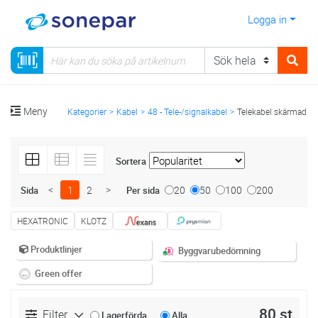
Logga in
Meny
Kategorier
Kabel
48 - Tele-/signalkabel
Telekabel skärmad
Sortera
<
1
2
>
20
50
100
200
Sida
Per sida
HEXATRONIC
KLOTZ
Produktlinjer
Byggvarubedömning
Green offer
80 st
Filter
Lagerförda
Alla