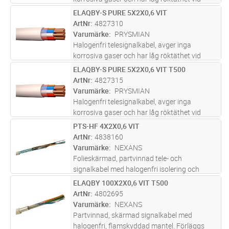
brand. Fast förläggning inom- och utomhus,
ELAQBY-S PURE 5X2X0,6 VIT
Lägg i kundvagn
M
på bärlina, samt i mark om kabeln skyddas
ArtNr
4827310
mot mekanisk åverkan. Lämplig för
...läs mer
Varumärke
PRYSMIAN
Halogenfri telesignalkabel, avger inga
korrosiva gaser och har låg röktäthet vid
brand. I första hand för fast förläggning
ELAQBY-S PURE 5X2X0,6 VIT T500
Lägg i kundvagn
M
inomhus, har flexiblare skärm än ELAQBY.
ArtNr
4827315
Lämplig för signalöverföring i data
...läs mer
Varumärke
PRYSMIAN
Halogenfri telesignalkabel, avger inga
korrosiva gaser och har låg röktäthet vid
brand. I första hand för fast förläggning
PTS-HF 4X2X0,6 VIT
Lägg i kundvagn
M
inomhus, har flexiblare skärm än ELAQBY.
ArtNr
4838160
Lämplig för signalöverföring i data
...läs mer
Varumärke
NEXANS
Folieskärmad, partvinnad tele- och
signalkabel med halogenfri isolering och
mantel. Används i tele- och
ELAQBY 100X2X0,6 VIT T500
Lägg i kundvagn
M
signalanläggningar där skärmad kabel
ArtNr
4802695
erfordras. Kabeln förläggs inomhus i fast
Varumärke
NEXANS
förläggning och
...läs mer
Partvinnad, skärmad signalkabel med
halogenfri, flamskyddad mantel. Förläggs