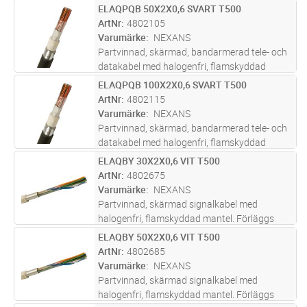
mantel. ELAQPQB är en bandarmerad variant
ELAQPQB 50X2X0,6 SVART T500
Lägg i kundvagn
M
av ELAQBY och förläggs inom- och utomhus,
ArtNr
4802105
även i mark. Uppfyller brandkrav e
...läs mer
Varumärke
NEXANS
Partvinnad, skärmad, bandarmerad tele- och
datakabel med halogenfri, flamskyddad
mantel. ELAQPQB är en bandarmerad variant
ELAQPQB 100X2X0,6 SVART T500
Lägg i kundvagn
M
av ELAQBY och förläggs inom- och utomhus,
ArtNr
4802115
även i mark. Uppfyller brandkrav e
...läs mer
Varumärke
NEXANS
Partvinnad, skärmad, bandarmerad tele- och
datakabel med halogenfri, flamskyddad
mantel. ELAQPQB är en bandarmerad variant
ELAQBY 30X2X0,6 VIT T500
Lägg i kundvagn
M
av ELAQBY och förläggs inom- och utomhus,
ArtNr
4802675
även i mark. Uppfyller brandkrav e
...läs mer
Varumärke
NEXANS
Partvinnad, skärmad signalkabel med
halogenfri, flamskyddad mantel. Förläggs
inom- och utomhus, även i mark i slang/rör.
ELAQBY 50X2X0,6 VIT T500
Lägg i kundvagn
M
Uppfyller brandkrav enligt CPR klass
ArtNr
4802685
Dcas2d2a2.
Varumärke
NEXANS
Partvinnad, skärmad signalkabel med
halogenfri, flamskyddad mantel. Förläggs