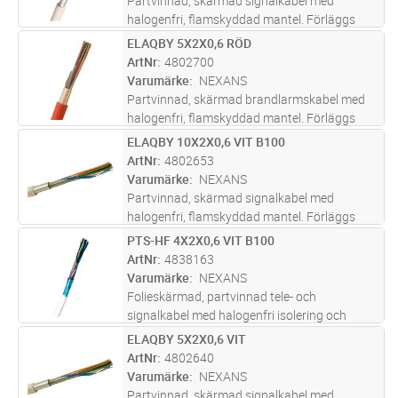
Partvinnad, skärmad signalkabel med
halogenfri, flamskyddad mantel. Förläggs
inom- och utomhus, även i mark i slang/rör.
ELAQBY 5X2X0,6 RÖD
Lägg i kundvagn
M
Uppfyller brandkrav enligt CPR klass
ArtNr
4802700
Dcas2d2a2.
Varumärke
NEXANS
Partvinnad, skärmad brandlarmskabel med
halogenfri, flamskyddad mantel. Förläggs
inom- och utomhus, även i mark i slang/rör.
ELAQBY 10X2X0,6 VIT B100
Lägg i kundvagn
M
Uppfyller brandkrav enligt CPR klass
ArtNr
4802653
Dcas2d2a2.
Varumärke
NEXANS
Partvinnad, skärmad signalkabel med
halogenfri, flamskyddad mantel. Förläggs
inom- och utomhus, även i mark i slang/rör.
PTS-HF 4X2X0,6 VIT B100
Lägg i kundvagn
M
Uppfyller brandkrav enligt CPR klass
ArtNr
4838163
Dcas2d2a2.
Varumärke
NEXANS
Folieskärmad, partvinnad tele- och
signalkabel med halogenfri isolering och
mantel. Används i tele- och
ELAQBY 5X2X0,6 VIT
Lägg i kundvagn
M
signalanläggningar där skärmad kabel
ArtNr
4802640
erfordras. Kabeln förläggs inomhus i fast
Varumärke
NEXANS
förläggning och
...läs mer
Partvinnad, skärmad signalkabel med