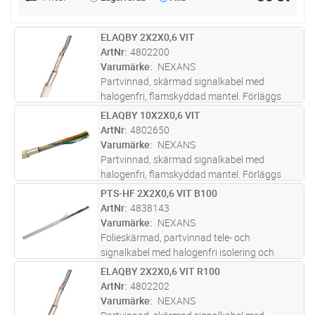
ELAQBY 2X2X0,6 VIT
Lägg i kundvagn
M
ArtNr
4802200
Varumärke
NEXANS
Partvinnad, skärmad signalkabel med
halogenfri, flamskyddad mantel. Förläggs
inom- och utomhus, även i mark i slang/rör.
ELAQBY 10X2X0,6 VIT
Lägg i kundvagn
M
Uppfyller brandkrav enligt CPR klass
ArtNr
4802650
Dcas2d2a2.
Varumärke
NEXANS
Partvinnad, skärmad signalkabel med
halogenfri, flamskyddad mantel. Förläggs
inom- och utomhus, även i mark i slang/rör.
PTS-HF 2X2X0,6 VIT B100
Lägg i kundvagn
M
Uppfyller brandkrav enligt CPR klass
ArtNr
4838143
Dcas2d2a2.
Varumärke
NEXANS
Folieskärmad, partvinnad tele- och
signalkabel med halogenfri isolering och
mantel. Används i tele- och
ELAQBY 2X2X0,6 VIT R100
Lägg i kundvagn
M
signalanläggningar där skärmad kabel
ArtNr
4802202
erfordras. Kabeln förläggs inomhus i fast
Varumärke
NEXANS
förläggning och
...läs mer