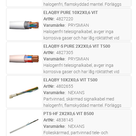
halogenfri, flamskyddad mantel. Förläggs
inom- och utomhus, även i mark i slang/rör.
ELAQBY PURE 10X2X0,6 VIT
Lägg i kundvagn
M
Uppfyller brandkrav enligt CPR klass
ArtNr
4827220
Dcas2d2a2.
Varumärke
PRYSMIAN
Halogenfri telesignalkabel, avger inga
korrosiva gaser och har låg röktäthet vid
brand. Fast förläggning inom- och utomhus,
ELAQBY-S PURE 2X2X0,6 VIT T500
Lägg i kundvagn
M
på bärlina, samt i mark om kabeln skyddas
ArtNr
4827305
mot mekanisk åverkan. Lämplig för
...läs mer
Varumärke
PRYSMIAN
Halogenfri telesignalkabel, avger inga
korrosiva gaser och har låg röktäthet vid
brand. I första hand för fast förläggning
ELAQBY 10X2X0,6 VIT T500
Lägg i kundvagn
M
inomhus, har flexiblare skärm än ELAQBY.
ArtNr
4802655
Lämplig för signalöverföring i data
...läs mer
Varumärke
NEXANS
Partvinnad, skärmad signalkabel med
halogenfri, flamskyddad mantel. Förläggs
inom- och utomhus, även i mark i slang/rör.
PTS-HF 2X2X0,6 VIT B500
Lägg i kundvagn
M
Uppfyller brandkrav enligt CPR klass
ArtNr
4838145
Dcas2d2a2.
Varumärke
NEXANS
Folieskärmad, partvinnad tele- och