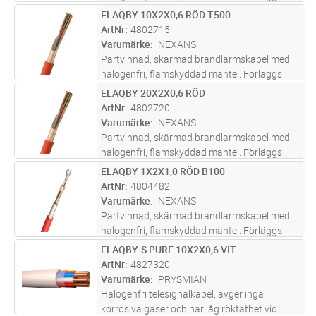
inom- och utomhus, även i mark i slang/rör.
ELAQBY 10X2X0,6 RÖD T500
Lägg i kundvagn
M
Uppfyller brandkrav enligt CPR klass
ArtNr
4802715
Dcas2d2a2.
Varumärke
NEXANS
Partvinnad, skärmad brandlarmskabel med
halogenfri, flamskyddad mantel. Förläggs
inom- och utomhus, även i mark i slang/rör.
ELAQBY 20X2X0,6 RÖD
Lägg i kundvagn
M
Uppfyller brandkrav enligt CPR klass
ArtNr
4802720
Dcas2d2a2.
Varumärke
NEXANS
Partvinnad, skärmad brandlarmskabel med
halogenfri, flamskyddad mantel. Förläggs
inom- och utomhus, även i mark i slang/rör.
ELAQBY 1X2X1,0 RÖD B100
Lägg i kundvagn
M
Uppfyller brandkrav enligt CPR klass
ArtNr
4804482
Dcas2d2a2.
Varumärke
NEXANS
Partvinnad, skärmad brandlarmskabel med
halogenfri, flamskyddad mantel. Förläggs
inom- och utomhus, även i mark i slang/rör.
ELAQBY-S PURE 10X2X0,6 VIT
Lägg i kundvagn
M
Uppfyller brandkrav enligt CPR klass
ArtNr
4827320
Dcas2d2a2.
Varumärke
PRYSMIAN
Halogenfri telesignalkabel, avger inga
korrosiva gaser och har låg röktäthet vid