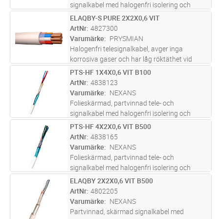
signalkabel med halogenfri isolering och
mantel. Används i tele- och
ELAQBY-S PURE 2X2X0,6 VIT
Lägg i kundvagn
M
signalanläggningar där skärmad kabel
ArtNr
4827300
erfordras. Kabeln förläggs inomhus i fast
Varumärke
PRYSMIAN
förläggning och
...läs mer
Halogenfri telesignalkabel, avger inga
korrosiva gaser och har låg röktäthet vid
brand. I första hand för fast förläggning
PTS-HF 1X4X0,6 VIT B100
Lägg i kundvagn
M
inomhus, har flexiblare skärm än ELAQBY.
ArtNr
4838123
Lämplig för signalöverföring i data
...läs mer
Varumärke
NEXANS
Folieskärmad, partvinnad tele- och
signalkabel med halogenfri isolering och
mantel. Används i tele- och
PTS-HF 4X2X0,6 VIT B500
Lägg i kundvagn
M
signalanläggningar där skärmad kabel
ArtNr
4838165
erfordras. Kabeln förläggs inomhus i fast
Varumärke
NEXANS
förläggning och
...läs mer
Folieskärmad, partvinnad tele- och
signalkabel med halogenfri isolering och
mantel. Används i tele- och
ELAQBY 2X2X0,6 VIT B500
Lägg i kundvagn
M
signalanläggningar där skärmad kabel
ArtNr
4802205
erfordras. Kabeln förläggs inomhus i fast
Varumärke
NEXANS
förläggning och
...läs mer
Partvinnad, skärmad signalkabel med