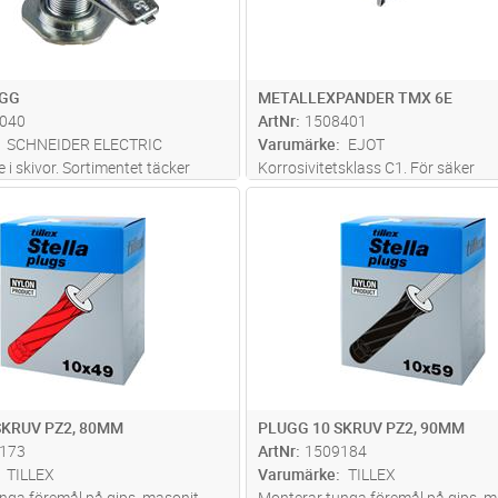
UGG
METALLEXPANDER TMX 6E
040
ArtNr
1508401
SCHNEIDER ELECTRIC
Varumärke
EJOT
i skivor. Sortimentet täcker
Korrosivitetsklass C1. För säker
kar 5-35 mm. Levereras med
upphängning av centraler, hyllor, s
Lägg i kundvagn
Lägg i kun
FP
Antal
FP
ler krok.
skivmaterial. Gripvingarna av metal
fast och fördelar belastningen på e
PROFFS är enkel att montera äv
...
SKRUV PZ2, 80MM
PLUGG 10 SKRUV PZ2, 90MM
173
ArtNr
1509184
TILLEX
Varumärke
TILLEX
nga föremål på gips, masonit
Monterar tunga föremål på gips, m