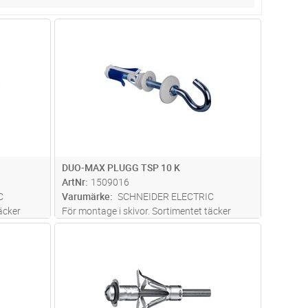
dvagn
Lägg i kundvagn
Antal
FP
DUO-MAX PLUGG TSP 10 K
ArtNr
1509016
C
Varumärke
SCHNEIDER ELECTRIC
äcker
För montage i skivor. Sortimentet täcker
 med
skivtjocklekar 3-35 mm. Levereras med
dvagn
Lägg i kundvagn
Antal
FP
spårskruv eller krok.