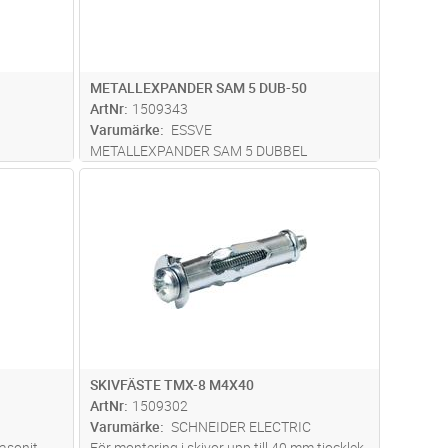
METALLEXPANDER SAM 5 DUB-50
ArtNr
1509343
Varumärke
ESSVE
METALLEXPANDER SAM 5 DUBBEL
kåp m.m. i
dvagn
Lägg i kundvagn
Antal
ST
l låser
n stor yta.
läs mer
SKIVFÄSTE TMX-8 M4X40
ArtNr
1509302
Varumärke
SCHNEIDER ELECTRIC
asonit
För montering i skivor upp till 40 mm tjocklek.