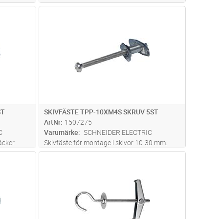
 med
dvagn
Lägg i kundvagn
Antal
FP
ST
SKIVFÄSTE TPP-10XM4S SKRUV 5ST
ArtNr
1507275
C
Varumärke
SCHNEIDER ELECTRIC
äcker
Skivfäste för montage i skivor 10-30 mm.
s med
Levereras med spårskruv
dvagn
Lägg i kundvagn
Antal
FP