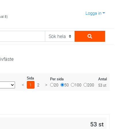
Logga in
val 8)
ivfäste
Sida
Antal
Per sida
<
1
2
>
20
50
100
200
53 st
53 st