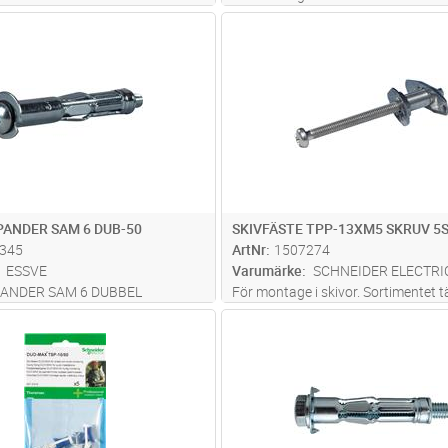
kar 3-35 mm. Levereras med
skivtjocklekar 5-35 mm. Levereras
Lägg i kundvagn
Lägg i kun
FP
Antal
FP
ler krok.
spårskruv eller krok.
ANDER SAM 6 DUB-50
SKIVFÄSTE TPP-13XM5 SKRUV 5
345
ArtNr
1507274
ESSVE
Varumärke
SCHNEIDER ELECTRI
ANDER SAM 6 DUBBEL
För montage i skivor. Sortimentet t
skivtjocklekar 10-35 mm. Leverera
Lägg i kundvagn
Lägg i kun
FP
Antal
FP
spårskruv