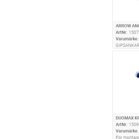
ARROW ANC
ArtNr
1507
Varumärke
GIPSANKA
UTAN SKRU
Antal
DUOMAX KR
ArtNr
1509
Varumärke
För montage 