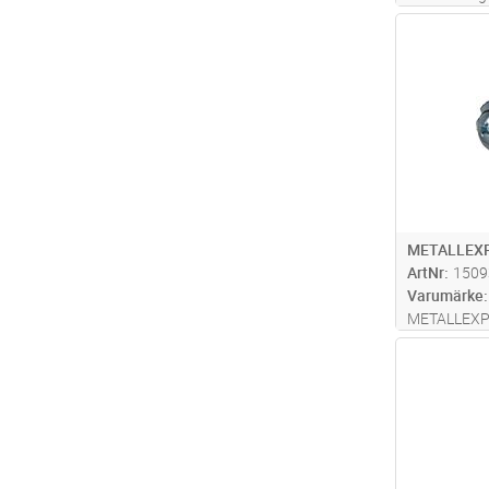
skivtjockle
Antal
spårskruv el
METALLEXP
ArtNr
1509
Varumärke
METALLEXP
Antal