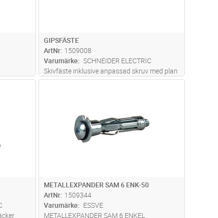
GIPSFÄSTE
ArtNr
1509008
Varumärke
SCHNEIDER ELECTRIC
Skivfäste inklusive anpassad skruv med plan
kåp m.m. i
skalle och PH2-kryss. Skruvens längd är 35
dvagn
Lägg i kundvagn
Antal
FP
l låser
mm. Fästet är anpassat till gipsskivor med
n stor yta.
tjocklek från 3-13 mm. Fästet monteras med
läs mer
en hammare rakt in i gipse
...läs mer
METALLEXPANDER SAM 6 ENK-50
ArtNr
1509344
C
Varumärke
ESSVE
äcker
METALLEXPANDER SAM 6 ENKEL