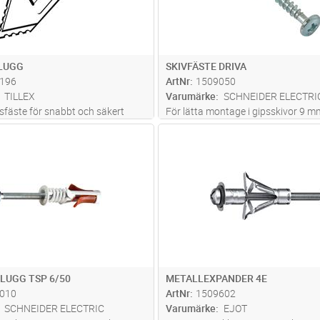
PLUGG
SKIVFÄSTE DRIVA
196
ArtNr
1509050
TILLEX
Varumärke
SCHNEIDER ELECTRI
sfäste för snabbt och säkert
För lätta montage i gipsskivor 9 m
ips 9-13mm. Minsta skruvlängd
tjockare. Levereras med skruv.
Lägg i kundvagn
Lägg i kun
FP
Antal
FP
3,5-5mm. Slås in i gips och även
betong - ingen förborrning behövs.
LUGG TSP 6/50
METALLEXPANDER 4E
010
ArtNr
1509602
SCHNEIDER ELECTRIC
Varumärke
EJOT