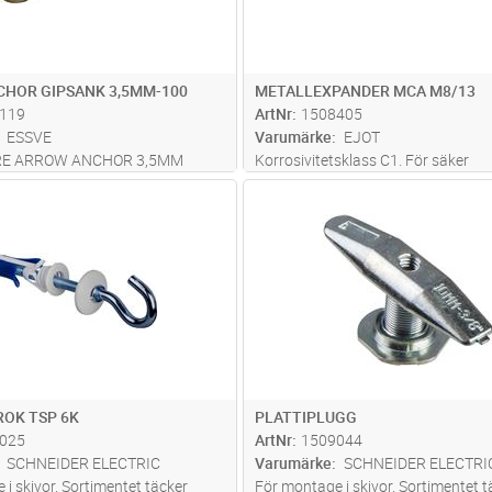
HOR GIPSANK 3,5MM-100
METALLEXPANDER MCA M8/13
119
ArtNr
1508405
ESSVE
Varumärke
EJOT
RE ARROW ANCHOR 3,5MM
Korrosivitetsklass C1. För säker
V
upphängning av centraler, hyllor, s
Lägg i kundvagn
Lägg i kun
FP
Antal
FP
skivmaterial. Gripvingarna av metal
fast och fördelar belastningen på e
PROFFS är enkel att montera äv
...
OK TSP 6K
PLATTIPLUGG
025
ArtNr
1509044
SCHNEIDER ELECTRIC
Varumärke
SCHNEIDER ELECTRI
i skivor. Sortimentet täcker
För montage i skivor. Sortimentet t