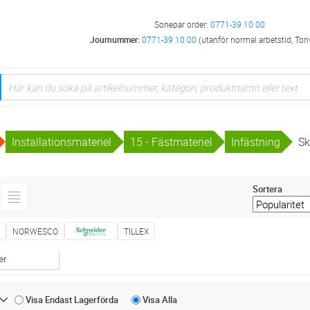
Sonepar order:
0771-39 10 00
Journummer:
0771-39 10 00
(utanför normal arbetstid, Ton
Installationsmateriel
15 - Fästmateriel
Infästning
Sk
Sortera
E
NORWESCO
TILLEX
er
Visa Endast
Lagerförda
Visa
Alla