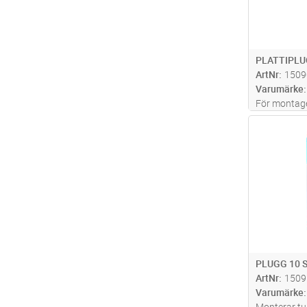
PLATTIPL
ArtNr
1509
Varumärke
För montage 
skivtjockle
Antal
spårskruv el
PLUGG 10 
ArtNr
1509
Varumärke
Monterar tu