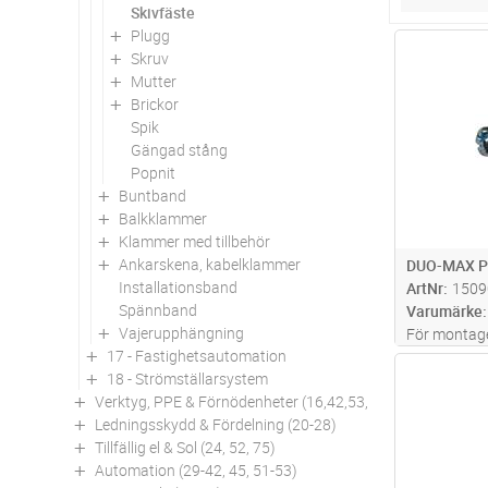
Skivfäste
Plugg
Antal
Skruv
Mutter
Brickor
Spik
Gängad stång
Popnit
Buntband
Balkklammer
Klammer med tillbehör
Ankarskena, kabelklammer
DUO-MAX P
Installationsband
ArtNr
1509
Spännband
Varumärke
Vajerupphängning
För montage 
17 - Fastighetsautomation
skivtjockle
Antal
18 - Strömställarsystem
spårskruv el
Verktyg, PPE & Förnödenheter (16,42,53,94)
Ledningsskydd & Fördelning (20-28)
Tillfällig el & Sol (24, 52, 75)
Automation (29-42, 45, 51-53)