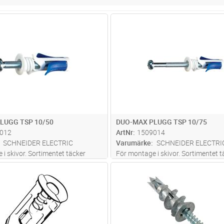
Lägg i kundvagn
Lägg i kun
FP
Antal
FP
LUGG TSP 10/50
DUO-MAX PLUGG TSP 10/75
012
ArtNr
1509014
SCHNEIDER ELECTRIC
Varumärke
SCHNEIDER ELECTRI
i skivor. Sortimentet täcker
För montage i skivor. Sortimentet t
kar 3-35 mm. Levereras med
skivtjocklekar 3-35 mm. Levereras
Lägg i kundvagn
Lägg i kun
FP
Antal
FP
ler krok.
spårskruv eller krok.