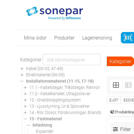
Mina sidor
Produkter
Lagerrensning
Kategorier
Kategorier
Kabel (00-05, 47-49)
Elnätmateriel (06-09)
Installationsmateriel (11-15, 17-18)
11.1 - Kabelstegar, Trådstegar, Rännor
11.2 - Kabelkanaler, Uttagsstavar
12 - Snabbkopplingssystem
EJOT
ESSV
13 - Ljusstyrning, Ur & Spisvakter
Produktlinj
14 - Rör, Dosor, Förskruvningar, Brandskydd
15 - Fästmateriel
Infästning
Filter
Expander