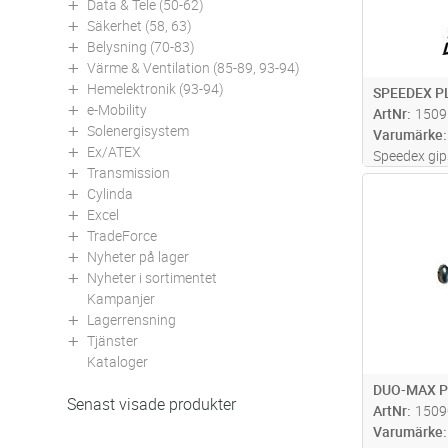
Data & Tele (50-62)
Säkerhet (58, 63)
Belysning (70-83)
Värme & Ventilation (85-89, 93-94)
Hemelektronik (93-94)
SPEEDEX 
e-Mobility
ArtNr
1509
Solenergisystem
Varumärke
Ex/ATEX
Speedex gip
Transmission
montage i g
Antal
Cylinda
30mm med ø 
Excel
i porös lätt
TradeForce
Nyheter på lager
Nyheter i sortimentet
Kampanjer
Lagerrensning
Tjänster
Kataloger
DUO-MAX P
Senast visade produkter
ArtNr
1509
Varumärke