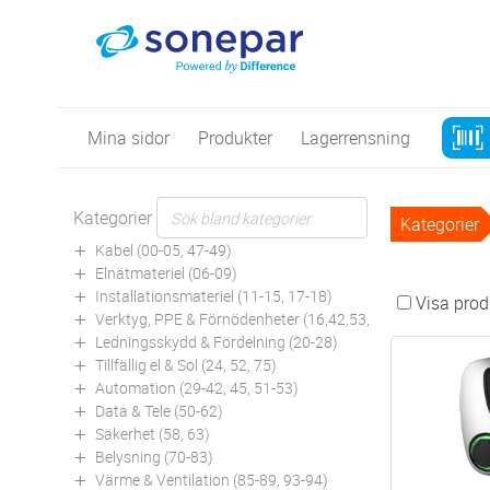
Mina sidor
Produkter
Lagerrensning
Kategorier
Kategorier
Kabel (00-05, 47-49)
Elnätmateriel (06-09)
Installationsmateriel (11-15, 17-18)
Visa produ
Verktyg, PPE & Förnödenheter (16,42,53,94)
Ledningsskydd & Fördelning (20-28)
Tillfällig el & Sol (24, 52, 75)
Automation (29-42, 45, 51-53)
Data & Tele (50-62)
Säkerhet (58, 63)
Belysning (70-83)
Värme & Ventilation (85-89, 93-94)