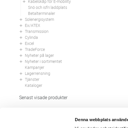
Kabelskåp för E-mobility
Snö och isfri laddplats
Betalterminaler
Solenergisystem
Ex/ATEX
Transmission
Cylinda
Excel
TradeForce
Nyheter på lager
Nyheter i sortimentet
Kampanjer
Lagerrensning
Tjänster
Kataloger
Senast visade produkter
Denna webbplats använde
Butik/Kontakt
Om 