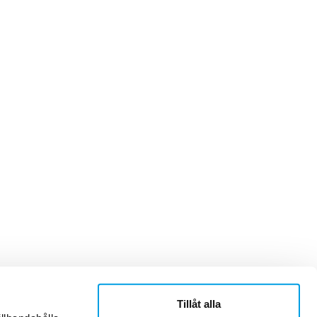
Tillåt alla
ner
Om Sonepar