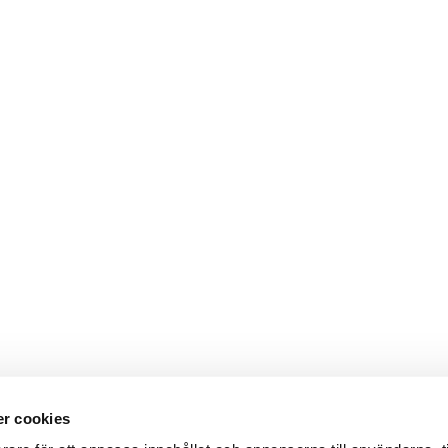
r cookies
Webbshop
Digitala kataloger/ publikatio