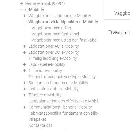
Hemelektronik (93-94)
e-Mobility
Väggbo
Väggboxar en laddpunkt e-Mobility
Väggboxar två laddpunkter e-Mobility
Väggboxar med uttag
Visa produ
Väggboxar med fast kabel
Väggboxar med uttag och fast kabel
Laddstationer AC, e-Mobility
Laddstationer DC, e-Mobility
Tillfällig laddning e-Mobility
Laddkabel e-Mobility
Tillbehör e-mobility
Testinstrument och verktyg e-Mobility
Stolpar och fundament e-Mobility
Installationskabel e-Mobility
Tjänster e-Mobility
Lastbalansering och effektvakt e-Mobility
Kommunikationstillbehör e-Mobility
Fabrikatsspecifika fundament och tillbehör e-Mobility
Villapaket
Kontakta oss