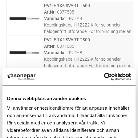
solcellspaneler och frekvensomriktare med
PV1-F 1X6 SVART T500
Lägg i kundvagn
M
kopplingslådor. Kablarna är godkända av TÜV.
ArtNr
0377535
Varumärke
RUTAB
Kopplingskabel H1Z2Z2-K för solpaneler i
halogenfritt utförande. För förbindning mellan
solcellspaneler och frekvensomriktare med
PV1-F 1X4 SVART T500
Lägg i kundvagn
M
kopplingslådor. Kablarna är godkända av TÜV.
ArtNr
0377505
Varumärke
RUTAB
Kopplingskabel H1Z2Z2-K för solpaneler i
halogenfritt utförande. För förbindning mellan
solcellspaneler och frekvensomriktare med
PV1-F 1X6 RÖD T500
Lägg i kundvagn
M
kopplingslådor. Kablarna är godkända av TÜV.
ArtNr
0377545
Varumärke
RUTAB
Kopplingskabel H1Z2Z2-K för solpaneler i
Denna webbplats använder cookies
halogenfritt utförande. För förbindning mellan
solcellspaneler och frekvensomriktare med
PV1-F 1X4 SVART R100
Vi använder enhetsidentifierare för att anpassa innehållet
Lägg i kundvagn
M
kopplingslådor. Kablarna är godkända av TÜV.
ArtNr
0377502
och annonserna till användarna, tillhandahålla funktioner
Varumärke
RUTAB
för sociala medier och analysera vår trafik. Vi
Kopplingskabel H1Z2Z2-K för solpaneler i
vidarebefordrar även sådana identifierare och annan
halogenfritt utförande. För förbindning mellan
information från din enhet till de sociala medier och