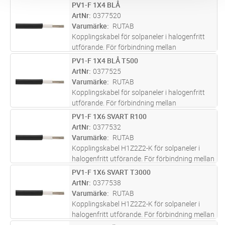
solcellspaneler och frekvensomriktare med
PV1-F 1X4 BLÅ
Lägg i kundvagn
M
kopplingslådor. Kablarna är godkända av TÜV.
ArtNr
0377520
Varumärke
RUTAB
Kopplingskabel för solpaneler i halogenfritt
utförande. För förbindning mellan
solcellspaneler och frekvensomriktare med
PV1-F 1X4 BLÅ T500
Lägg i kundvagn
M
kopplingslådor. Kablarna är godkända av TÜV.
ArtNr
0377525
Varumärke
RUTAB
Kopplingskabel för solpaneler i halogenfritt
utförande. För förbindning mellan
solcellspaneler och frekvensomriktare med
PV1-F 1X6 SVART R100
Lägg i kundvagn
M
kopplingslådor. Kablarna är godkända av TÜV.
ArtNr
0377532
Varumärke
RUTAB
Kopplingskabel H1Z2Z2-K för solpaneler i
halogenfritt utförande. För förbindning mellan
solcellspaneler och frekvensomriktare med
PV1-F 1X6 SVART T3000
Lägg i kundvagn
M
kopplingslådor. Kablarna är godkända av TÜV.
ArtNr
0377538
Varumärke
RUTAB
Kopplingskabel H1Z2Z2-K för solpaneler i
halogenfritt utförande. För förbindning mellan
solcellspaneler och frekvensomriktare med