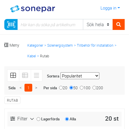
Logga in
Meny
Kategorier
Solenergisystem
Tillbehör för installation
Kabel
Rutab
Sortera
<
1
>
20
50
100
200
Sida
Per sida
RUTAB
20 st
Filter
Lagerförda
Alla