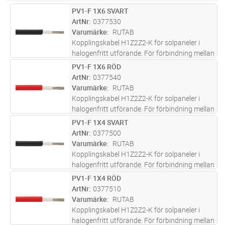
PV1-F 1X6 SVART
Lägg i kundvagn
M
ArtNr
0377530
Varumärke
RUTAB
Kopplingskabel H1Z2Z2-K för solpaneler i
halogenfritt utförande. För förbindning mellan
solcellspaneler och frekvensomriktare med
PV1-F 1X6 RÖD
Lägg i kundvagn
M
kopplingslådor. Kablarna är godkända av TÜV.
ArtNr
0377540
Varumärke
RUTAB
Kopplingskabel H1Z2Z2-K för solpaneler i
halogenfritt utförande. För förbindning mellan
solcellspaneler och frekvensomriktare med
PV1-F 1X4 SVART
Lägg i kundvagn
M
kopplingslådor. Kablarna är godkända av TÜV.
ArtNr
0377500
Varumärke
RUTAB
Kopplingskabel H1Z2Z2-K för solpaneler i
halogenfritt utförande. För förbindning mellan
solcellspaneler och frekvensomriktare med
PV1-F 1X4 RÖD
Lägg i kundvagn
M
kopplingslådor. Kablarna är godkända av TÜV.
ArtNr
0377510
Varumärke
RUTAB
Kopplingskabel H1Z2Z2-K för solpaneler i
halogenfritt utförande. För förbindning mellan