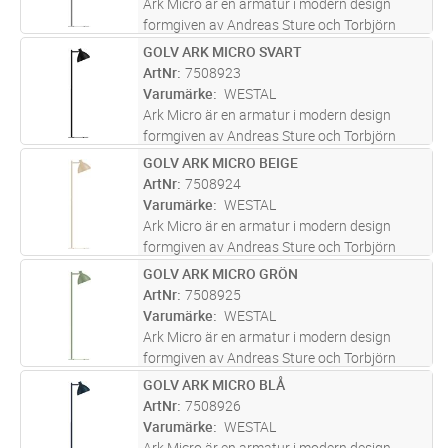
Ark Micro är en armatur i modern design
formgiven av Andreas Sture och Torbjörn
Eliasson. Tillverkad i rostfritt stål och
GOLV ARK MICRO SVART
Lägg i kundvagn
ST
pulverlackad i sex olika kulörer. Fot i
ArtNr
7508923
pulverlackerad stål eller marmor. Vit
...läs mer
Varumärke
WESTAL
Ark Micro är en armatur i modern design
formgiven av Andreas Sture och Torbjörn
Eliasson. Tillverkad i rostfritt stål och
GOLV ARK MICRO BEIGE
Lägg i kundvagn
ST
pulverlackad i sex olika kulörer. Fot i
ArtNr
7508924
pulverlackerad stål eller marmor. Vit
...läs mer
Varumärke
WESTAL
Ark Micro är en armatur i modern design
formgiven av Andreas Sture och Torbjörn
Eliasson. Tillverkad i rostfritt stål och
GOLV ARK MICRO GRÖN
Lägg i kundvagn
ST
pulverlackad i sex olika kulörer. Fot i
ArtNr
7508925
pulverlackerad stål eller marmor. Vit
...läs mer
Varumärke
WESTAL
Ark Micro är en armatur i modern design
formgiven av Andreas Sture och Torbjörn
Eliasson. Tillverkad i rostfritt stål och
GOLV ARK MICRO BLÅ
Lägg i kundvagn
ST
pulverlackad i sex olika kulörer. Fot i
ArtNr
7508926
pulverlackerad stål eller marmor. Vit
...läs mer
Varumärke
WESTAL
Ark Micro är en armatur i modern design