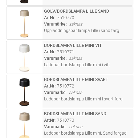
GOLV/BORDSLAMPA LILLE SAND
Lägg i kundvagn
ST
ArtNr
7510770
Varumärke
saknas
Uppladdningsbar lampa Lille i sand färg.
BORDSLAMPA LILLE MINI VIT
Lägg i kundvagn
ST
ArtNr
7510771
Varumärke
saknas
Laddbar bordslampa Lille mini i vitt
BORDSLAMPA LILLE MINI SVART
Lägg i kundvagn
ST
ArtNr
7510772
Varumärke
saknas
Laddbar bordslampa Lille mini i svart färg.
BORDSLAMPA LILLE MINI SAND
Lägg i kundvagn
ST
ArtNr
7510773
Varumärke
saknas
Laddbar bordslampa Lille mini, Sand färgad