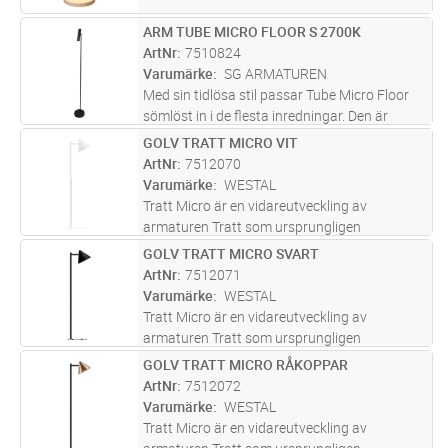
ARM TUBE MICRO FLOOR S 2700K
Lägg i kundvagn
ST
ArtNr
7510824
Varumärke
SG ARMATUREN
Med sin tidlösa stil passar Tube Micro Floor
sömlöst in i de flesta inredningar. Den är
utformad för att vara både praktisk och
GOLV TRATT MICRO VIT
Lägg i kundvagn
ST
estetiskt tilltalande och har därför mycket
ArtNr
7512070
flexibla användningsområden
...läs mer
Varumärke
WESTAL
Tratt Micro är en vidareutveckling av
armaturen Tratt som ursprungligen
designades av Holger Johansson, och nu
GOLV TRATT MICRO SVART
Lägg i kundvagn
ST
omarbetats av Studio Westal i en modern
ArtNr
7512071
tappning. Tillverkad i rostfritt stål i två
Varumärke
WESTAL
olik
...läs mer
Tratt Micro är en vidareutveckling av
armaturen Tratt som ursprungligen
designades av Holger Johansson, och nu
GOLV TRATT MICRO RÅKOPPAR
Lägg i kundvagn
ST
omarbetats av Studio Westal i en modern
ArtNr
7512072
tappning. Tillverkad i rostfritt stål i två
Varumärke
WESTAL
olik
...läs mer
Tratt Micro är en vidareutveckling av