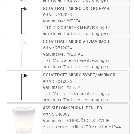
armaturen Tratt som ursprungligen
designades av Holger Johansson, och nu
GOLV TRATT MICRO OXID KOPPAR
Lägg i kundvagn
ST
omarbetats av Studio Westal i en modern
ArtNr
7512073
tappning. Tillverkad i rostfritt stål i två
Varumärke
WESTAL
olik
...läs mer
Tratt Micro är en vidareutveckling av
armaturen Tratt som ursprungligen
designades av Holger Johansson, och nu
GOLV TRATT MICRO VIT/MARMOR
Lägg i kundvagn
ST
omarbetats av Studio Westal i en modern
ArtNr
7512074
tappning. Tillverkad i rostfritt stål i två
Varumärke
WESTAL
olik
...läs mer
Tratt Micro är en vidareutveckling av
armaturen Tratt som ursprungligen
designades av Holger Johansson, och nu
GOLV TRATT MICRO SVART/MARMOR
Lägg i kundvagn
ST
omarbetats av Studio Westal i en modern
ArtNr
7512075
tappning. Tillverkad i rostfritt stål i två
Varumärke
WESTAL
olik
...läs mer
Tratt Micro är en vidareutveckling av
armaturen Tratt som ursprungligen
designades av Holger Johansson, och nu
ASSISI BLOMKRUKA LITEN LED
Lägg i kundvagn
ST
omarbetats av Studio Westal i en modern
ArtNr
9460021
tappning. Tillverkad i rostfritt stål i två
Varumärke
GNOSJÖ KONSTSMIDE
olik
...läs mer
Assisi blomkruka liten LED plast trafo IP44.