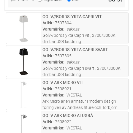
GOLV//BORDSLYKTA CAPRI VIT
Lägg i kundvagn
ST
ArtNr
7507394
Varumärke
saknas
Golv//bordslykta Capri vit , 2700/3000K
dimbar USB laddning
GOLV//BORDSLYKTA CAPRI SVART
Lägg i kundvagn
ST
ArtNr
7507395
Varumärke
saknas
Golv//bordslykta Capri svart , 2700/3000K
dimbar USB laddning
GOLV ARK MICRO VIT
Lägg i kundvagn
ST
ArtNr
7508921
Varumärke
WESTAL
Ark Micro är en armatur i modern design
formgiven av Andreas Sture och Torbjörn
Eliasson. Tillverkad i rostfritt stål och
GOLV ARK MICRO ALUGRÅ
Lägg i kundvagn
ST
pulverlackad i sex olika kulörer. Fot i
ArtNr
7508922
pulverlackerad stål eller marmor. Vit
...läs mer
Varumärke
WESTAL