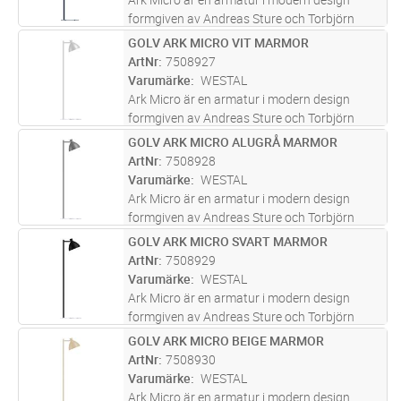
formgiven av Andreas Sture och Torbjörn
Eliasson. Tillverkad i rostfritt stål och
GOLV ARK MICRO VIT MARMOR
Lägg i kundvagn
ST
pulverlackad i sex olika kulörer. Fot i
ArtNr
7508927
pulverlackerad stål eller marmor. Vit
...läs mer
Varumärke
WESTAL
Ark Micro är en armatur i modern design
formgiven av Andreas Sture och Torbjörn
Eliasson. Tillverkad i rostfritt stål och
GOLV ARK MICRO ALUGRÅ MARMOR
Lägg i kundvagn
ST
pulverlackad i sex olika kulörer. Fot i
ArtNr
7508928
pulverlackerad stål eller marmor. Vit
...läs mer
Varumärke
WESTAL
Ark Micro är en armatur i modern design
formgiven av Andreas Sture och Torbjörn
Eliasson. Tillverkad i rostfritt stål och
GOLV ARK MICRO SVART MARMOR
Lägg i kundvagn
ST
pulverlackad i sex olika kulörer. Fot i
ArtNr
7508929
pulverlackerad stål eller marmor. Vit
...läs mer
Varumärke
WESTAL
Ark Micro är en armatur i modern design
formgiven av Andreas Sture och Torbjörn
Eliasson. Tillverkad i rostfritt stål och
GOLV ARK MICRO BEIGE MARMOR
Lägg i kundvagn
ST
pulverlackad i sex olika kulörer. Fot i
ArtNr
7508930
pulverlackerad stål eller marmor. Vit
...läs mer
Varumärke
WESTAL
Ark Micro är en armatur i modern design