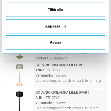
dimbar USB laddning
BORDSLYKTA CAPRI TERAKOTTA
Tillåt alla
Lägg i kundvagn
ST
ArtNr
7509377
Varumärke
saknas
Bordslykta Capri terakotta, 2700/3000K
Anpassa
dimbar USB laddning
BORDSLYKTA CAPRI GRÖN/GRÅ
Lägg i kundvagn
ST
Avvisa
ArtNr
7509378
Varumärke
saknas
Bordslykta Capri grön/grå, 2700/3000K
dimbar USB laddning
GOLV/BORDSLAMPA LILLE VIT
Lägg i kundvagn
ST
ArtNr
7510768
Varumärke
saknas
Uppladdningsbar bordslampa Lille i vit färg.
GOLV/BORDSLAMPA LILLE SVART
Lägg i kundvagn
ST
ArtNr
7510769
Varumärke
saknas
Uppladdningsbar bordslampa Lille i svart.