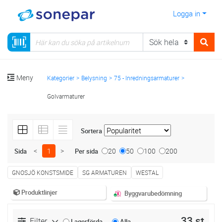
Logga in
Meny
Kategorier
Belysning
75 - Inredningsarmaturer
Golvarmaturer
Sortera
<
1
>
20
50
100
200
Sida
Per sida
GNOSJÖ KONSTSMIDE
SG ARMATUREN
WESTAL
Produktlinjer
Byggvarubedömning
33 st
Filter
Lagerförda
Alla