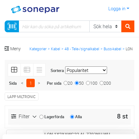
Logga in
Meny
Kategorier
Kabel
48 - Tele-/signalkabel
Buss-kabel
LON
Sortera
<
1
>
20
50
100
200
Sida
Per sida
LAPP MILTRONIC
8 st
Filter
Lagerförda
Alla
LON 1X2XAWG22 AL 7703NH WH
Lägg i kundvagn
M