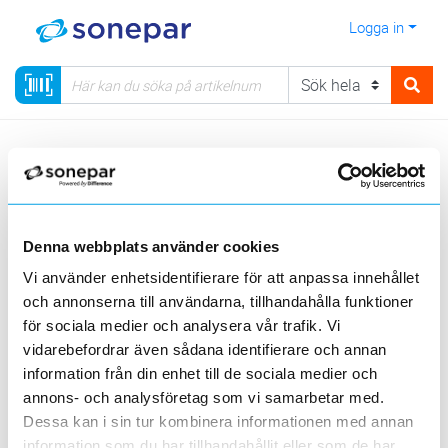
Logga in
Meny
Kategorier
Elnätmateriel
06 - EBR-satser, elnätmateriel & åskskydd
EBR-satser
Hängkabel EXCEL, AXCES 12-24 kV
Denna webbplats använder cookies
Vi använder enhetsidentifierare för att anpassa innehållet
Visa produkter från alla underliggande kategorier
och annonserna till användarna, tillhandahålla funktioner
för sociala medier och analysera vår trafik. Vi
vidarebefordrar även sådana identifierare och annan
information från din enhet till de sociala medier och
annons- och analysföretag som vi samarbetar med.
Dessa kan i sin tur kombinera informationen med annan
information som du har tillhandahållit eller som de har