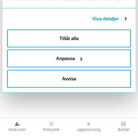
Raklinjestolpe
Vinkelstolpe
Avspänningsstolpe
samlat in när du har använt deras tjänster.
Visa detaljer
Tillåt alla
Ändstolpe
Anpassa
Visa produkter från alla underliggande kategorier
Avvisa
Mina sidor
Produkter
Lagerrensning
Butiker