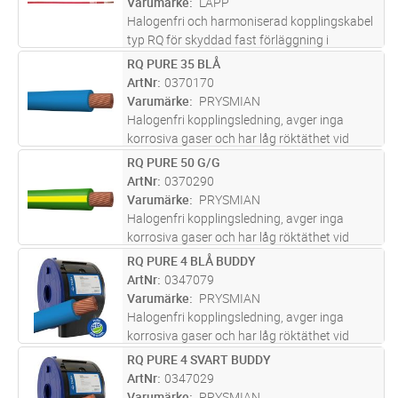
Varumärke
LAPP
Halogenfri och harmoniserad kopplingskabel
typ RQ för skyddad fast förläggning i
apparatskåp, elcentraler, paneler och
RQ PURE 35 BLÅ
Lägg i kundvagn
M
armaturer. Märkspännning 450/750 V och
ArtNr
0370170
med en maximal drifttemperatur på +90°C.
Varumärke
PRYSMIAN
...läs mer
Halogenfri kopplingsledning, avger inga
korrosiva gaser och har låg röktäthet vid
brand. För indragning i rör, ledningskanaler
RQ PURE 50 G/G
Lägg i kundvagn
M
och apparatskåp.
ArtNr
0370290
Varumärke
PRYSMIAN
Halogenfri kopplingsledning, avger inga
korrosiva gaser och har låg röktäthet vid
brand. För indragning i rör, ledningskanaler
RQ PURE 4 BLÅ BUDDY
Lägg i kundvagn
M
och apparatskåp.
ArtNr
0347079
Varumärke
PRYSMIAN
Halogenfri kopplingsledning, avger inga
korrosiva gaser och har låg röktäthet vid
brand. För indragning i rör, ledningskanaler
RQ PURE 4 SVART BUDDY
Lägg i kundvagn
M
och apparatskåp.
ArtNr
0347029
Varumärke
PRYSMIAN