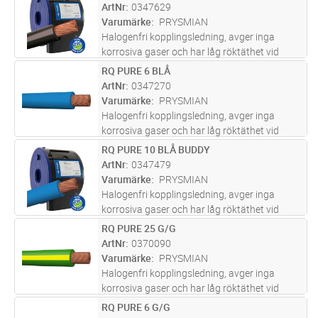
och apparatskåp.
ArtNr
0347629
Varumärke
PRYSMIAN
Halogenfri kopplingsledning, avger inga
korrosiva gaser och har låg röktäthet vid
brand. För indragning i rör, ledningskanaler
RQ PURE 6 BLÅ
Lägg i kundvagn
M
och apparatskåp.
ArtNr
0347270
Varumärke
PRYSMIAN
Halogenfri kopplingsledning, avger inga
korrosiva gaser och har låg röktäthet vid
brand. För indragning i rör, ledningskanaler
RQ PURE 10 BLÅ BUDDY
Lägg i kundvagn
M
och apparatskåp.
ArtNr
0347479
Varumärke
PRYSMIAN
Halogenfri kopplingsledning, avger inga
korrosiva gaser och har låg röktäthet vid
brand. För indragning i rör, ledningskanaler
RQ PURE 25 G/G
Lägg i kundvagn
M
och apparatskåp.
ArtNr
0370090
Varumärke
PRYSMIAN
Halogenfri kopplingsledning, avger inga
korrosiva gaser och har låg röktäthet vid
brand. För indragning i rör, ledningskanaler
RQ PURE 6 G/G
Lägg i kundvagn
M
och apparatskåp.