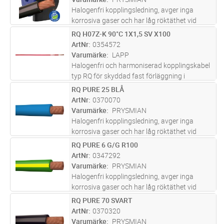
Halogenfri kopplingsledning, avger inga
korrosiva gaser och har låg röktäthet vid
brand. För indragning i rör, ledningskanaler
RQ H07Z-K 90°C 1X1,5 SV X100
Lägg i kundvagn
M
och apparatskåp.
ArtNr
0354572
Varumärke
LAPP
Halogenfri och harmoniserad kopplingskabel
typ RQ för skyddad fast förläggning i
apparatskåp, elcentraler, paneler och
RQ PURE 25 BLÅ
Lägg i kundvagn
M
armaturer. Märkspännning 450/750 V och
ArtNr
0370070
med en maximal drifttemperatur på +90°C.
Varumärke
PRYSMIAN
...läs mer
Halogenfri kopplingsledning, avger inga
korrosiva gaser och har låg röktäthet vid
brand. För indragning i rör, ledningskanaler
RQ PURE 6 G/G R100
Lägg i kundvagn
M
och apparatskåp.
ArtNr
0347292
Varumärke
PRYSMIAN
Halogenfri kopplingsledning, avger inga
korrosiva gaser och har låg röktäthet vid
brand. För indragning i rör, ledningskanaler
RQ PURE 70 SVART
Lägg i kundvagn
M
och apparatskåp.
ArtNr
0370320
Varumärke
PRYSMIAN