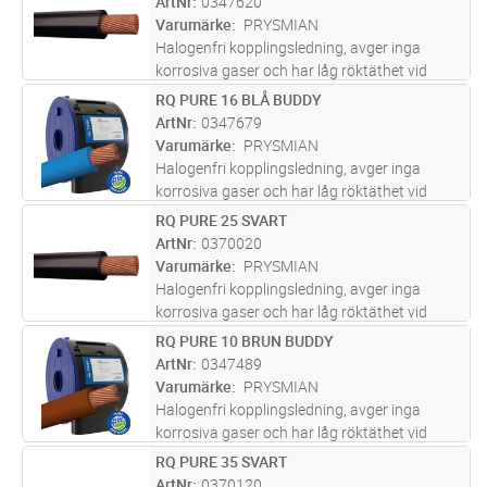
ArtNr
0347620
Varumärke
PRYSMIAN
Halogenfri kopplingsledning, avger inga
korrosiva gaser och har låg röktäthet vid
brand. För indragning i rör, ledningskanaler
RQ PURE 16 BLÅ BUDDY
Lägg i kundvagn
M
och apparatskåp.
ArtNr
0347679
Varumärke
PRYSMIAN
Halogenfri kopplingsledning, avger inga
korrosiva gaser och har låg röktäthet vid
brand. För indragning i rör, ledningskanaler
RQ PURE 25 SVART
Lägg i kundvagn
M
och apparatskåp.
ArtNr
0370020
Varumärke
PRYSMIAN
Halogenfri kopplingsledning, avger inga
korrosiva gaser och har låg röktäthet vid
brand. För indragning i rör, ledningskanaler
RQ PURE 10 BRUN BUDDY
Lägg i kundvagn
M
och apparatskåp.
ArtNr
0347489
Varumärke
PRYSMIAN
Halogenfri kopplingsledning, avger inga
korrosiva gaser och har låg röktäthet vid
brand. För indragning i rör, ledningskanaler
RQ PURE 35 SVART
Lägg i kundvagn
M
och apparatskåp.
ArtNr
0370120