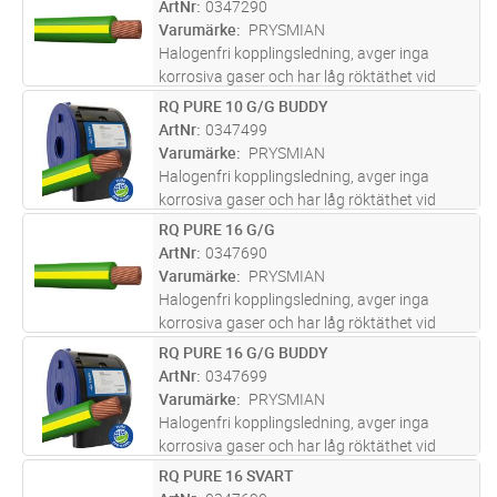
ArtNr
0347290
Varumärke
PRYSMIAN
Halogenfri kopplingsledning, avger inga
korrosiva gaser och har låg röktäthet vid
brand. För indragning i rör, ledningskanaler
RQ PURE 10 G/G BUDDY
Lägg i kundvagn
M
och apparatskåp.
ArtNr
0347499
Varumärke
PRYSMIAN
Halogenfri kopplingsledning, avger inga
korrosiva gaser och har låg röktäthet vid
brand. För indragning i rör, ledningskanaler
RQ PURE 16 G/G
Lägg i kundvagn
M
och apparatskåp.
ArtNr
0347690
Varumärke
PRYSMIAN
Halogenfri kopplingsledning, avger inga
korrosiva gaser och har låg röktäthet vid
brand. För indragning i rör, ledningskanaler
RQ PURE 16 G/G BUDDY
Lägg i kundvagn
M
och apparatskåp.
ArtNr
0347699
Varumärke
PRYSMIAN
Halogenfri kopplingsledning, avger inga
korrosiva gaser och har låg röktäthet vid
brand. För indragning i rör, ledningskanaler
RQ PURE 16 SVART
Lägg i kundvagn
M
och apparatskåp.