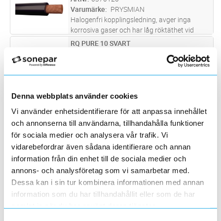
Varumärke
PRYSMIAN
Halogenfri kopplingsledning, avger inga
korrosiva gaser och har låg röktäthet vid
brand. För indragning i rör, ledningskanaler
RQ PURE 10 SVART
Lägg i kundvagn
M
och apparatskåp.
ArtNr
0347420
Varumärke
PRYSMIAN
Halogenfri kopplingsledning, avger inga
korrosiva gaser och har låg röktäthet vid
brand. För indragning i rör, ledningskanaler
Denna webbplats använder cookies
RQ PURE 10 GRÅ BUDDY
Lägg i kundvagn
M
och apparatskåp.
ArtNr
0347449
Vi använder enhetsidentifierare för att anpassa innehållet
Varumärke
PRYSMIAN
och annonserna till användarna, tillhandahålla funktioner
Halogenfri kopplingsledning, avger inga
för sociala medier och analysera vår trafik. Vi
korrosiva gaser och har låg röktäthet vid
vidarebefordrar även sådana identifierare och annan
brand. För indragning i rör, ledningskanaler
RQ PURE 16 BRUN BUDDY
Lägg i kundvagn
M
information från din enhet till de sociala medier och
och apparatskåp.
ArtNr
0347689
annons- och analysföretag som vi samarbetar med.
Varumärke
PRYSMIAN
Dessa kan i sin tur kombinera informationen med annan
Halogenfri kopplingsledning, avger inga
korrosiva gaser och har låg röktäthet vid
information som du har tillhandahållit eller som de har
brand. För indragning i rör, ledningskanaler
samlat in när du har använt deras tjänster.
RQ PURE 16 BLÅ
Lägg i kundvagn
M
och apparatskåp.
ArtNr
0347670