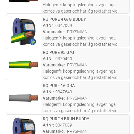
Halogenfri kopplingsledning, avger inga
korrosiva gaser och har låg röktäthet vid
brand. För indragning i rör, ledningskanaler
RQ PURE 4 G/G BUDDY
Lägg i kundvagn
M
och apparatskåp.
ArtNr
0347099
Varumärke
PRYSMIAN
Halogenfri kopplingsledning, avger inga
korrosiva gaser och har låg röktäthet vid
brand. För indragning i rör, ledningskanaler
RQ PURE 95 G/G
Lägg i kundvagn
M
och apparatskåp.
ArtNr
0370490
Varumärke
PRYSMIAN
Halogenfri kopplingsledning, avger inga
korrosiva gaser och har låg röktäthet vid
brand. För indragning i rör, ledningskanaler
RQ PURE 16 GRÅ
Lägg i kundvagn
M
och apparatskåp.
ArtNr
0347640
Varumärke
PRYSMIAN
Halogenfri kopplingsledning, avger inga
korrosiva gaser och har låg röktäthet vid
brand. För indragning i rör, ledningskanaler
RQ PURE 4 BRUN BUDDY
Lägg i kundvagn
M
och apparatskåp.
ArtNr
0347089
Varumärke
PRYSMIAN