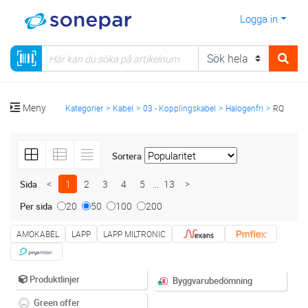
Logga in
Meny
Kategorier
Kabel
03 - Kopplingskabel
Halogenfri
RQ
Sortera
<
1
2
3
4
5
...
13
>
Sida
20
50
100
200
Per sida
AMOKABEL
LAPP
LAPP MILTRONIC
Produktlinjer
Byggvarubedömning
Green offer