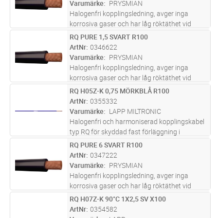
Varumärke
PRYSMIAN
Halogenfri kopplingsledning, avger inga
korrosiva gaser och har låg röktäthet vid
brand. För indragning i rör, ledningskanaler
RQ PURE 1,5 SVART R100
Lägg i kundvagn
M
och apparatskåp.
ArtNr
0346622
Varumärke
PRYSMIAN
Halogenfri kopplingsledning, avger inga
korrosiva gaser och har låg röktäthet vid
brand. För indragning i rör, ledningskanaler
RQ H05Z-K 0,75 MÖRKBLÅ R100
Lägg i kundvagn
M
och apparatskåp.
ArtNr
0355332
Varumärke
LAPP MILTRONIC
Halogenfri och harmoniserad kopplingskabel
typ RQ för skyddad fast förläggning i
apparatskåp, elcentraler, paneler och
RQ PURE 6 SVART R100
Lägg i kundvagn
M
armaturer. Märkspännning 300/500 V och
ArtNr
0347222
med en maximal drifttemperatur på +90°C.
Varumärke
PRYSMIAN
...läs mer
Halogenfri kopplingsledning, avger inga
korrosiva gaser och har låg röktäthet vid
brand. För indragning i rör, ledningskanaler
RQ H07Z-K 90°C 1X2,5 SV X100
Lägg i kundvagn
M
och apparatskåp.
ArtNr
0354582