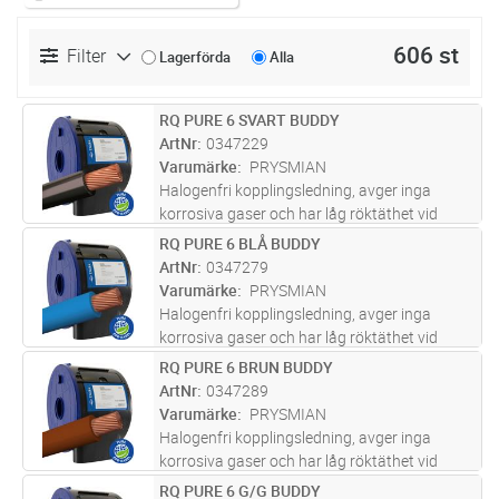
606 st
Filter
Lagerförda
Alla
RQ PURE 6 SVART BUDDY
Lägg i kundvagn
M
ArtNr
0347229
Varumärke
PRYSMIAN
Halogenfri kopplingsledning, avger inga
korrosiva gaser och har låg röktäthet vid
brand. För indragning i rör, ledningskanaler
RQ PURE 6 BLÅ BUDDY
Lägg i kundvagn
M
och apparatskåp.
ArtNr
0347279
Varumärke
PRYSMIAN
Halogenfri kopplingsledning, avger inga
korrosiva gaser och har låg röktäthet vid
brand. För indragning i rör, ledningskanaler
RQ PURE 6 BRUN BUDDY
Lägg i kundvagn
M
och apparatskåp.
ArtNr
0347289
Varumärke
PRYSMIAN
Halogenfri kopplingsledning, avger inga
korrosiva gaser och har låg röktäthet vid
brand. För indragning i rör, ledningskanaler
RQ PURE 6 G/G BUDDY
Lägg i kundvagn
M