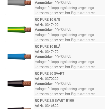
Varumärke
PRYSMIAN
Halogenfri kopplingsledning, avger inga
korrosiva gaser och har låg röktäthet vid
brand. För indragning i rör, ledningskanaler
RQ PURE 10 G/G
Lägg i kundvagn
M
och apparatskåp.
ArtNr
0347490
Varumärke
PRYSMIAN
Halogenfri kopplingsledning, avger inga
korrosiva gaser och har låg röktäthet vid
brand. För indragning i rör, ledningskanaler
RQ PURE 10 BLÅ
Lägg i kundvagn
M
och apparatskåp.
ArtNr
0347470
Varumärke
PRYSMIAN
Halogenfri kopplingsledning, avger inga
korrosiva gaser och har låg röktäthet vid
brand. För indragning i rör, ledningskanaler
RQ PURE 50 SVART
Lägg i kundvagn
M
och apparatskåp.
ArtNr
0370220
Varumärke
PRYSMIAN
Halogenfri kopplingsledning, avger inga
korrosiva gaser och har låg röktäthet vid
brand. För indragning i rör, ledningskanaler
RQ PURE 2,5 SVART R100
Lägg i kundvagn
M
och apparatskåp.
ArtNr
0346822