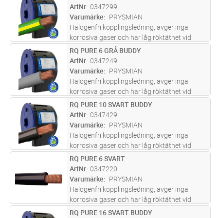
och apparatskåp.
ArtNr
0347299
Varumärke
PRYSMIAN
Halogenfri kopplingsledning, avger inga
korrosiva gaser och har låg röktäthet vid
brand. För indragning i rör, ledningskanaler
RQ PURE 6 GRÅ BUDDY
Lägg i kundvagn
M
och apparatskåp.
ArtNr
0347249
Varumärke
PRYSMIAN
Halogenfri kopplingsledning, avger inga
korrosiva gaser och har låg röktäthet vid
brand. För indragning i rör, ledningskanaler
RQ PURE 10 SVART BUDDY
Lägg i kundvagn
M
och apparatskåp.
ArtNr
0347429
Varumärke
PRYSMIAN
Halogenfri kopplingsledning, avger inga
korrosiva gaser och har låg röktäthet vid
brand. För indragning i rör, ledningskanaler
RQ PURE 6 SVART
Lägg i kundvagn
M
och apparatskåp.
ArtNr
0347220
Varumärke
PRYSMIAN
Halogenfri kopplingsledning, avger inga
korrosiva gaser och har låg röktäthet vid
brand. För indragning i rör, ledningskanaler
RQ PURE 16 SVART BUDDY
Lägg i kundvagn
M