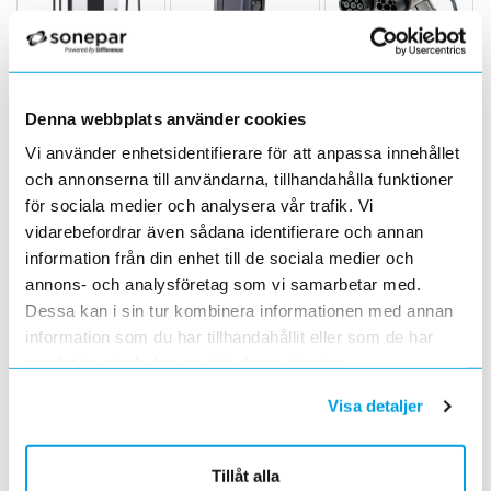
Laddstationer DC,
Tillfällig laddning
Laddkabel e-
e-Mobility
e-Mobility
Mobility
Denna webbplats använder cookies
Vi använder enhetsidentifierare för att anpassa innehållet
och annonserna till användarna, tillhandahålla funktioner
för sociala medier och analysera vår trafik. Vi
Testinstrument
Stolpar och
vidarebefordrar även sådana identifierare och annan
Tillbehör e-
och verktyg e-
fundament e-
information från din enhet till de sociala medier och
mobility
Mobility
Mobility
annons- och analysföretag som vi samarbetar med.
Dessa kan i sin tur kombinera informationen med annan
information som du har tillhandahållit eller som de har
samlat in när du har använt deras tjänster.
Lastbalansering
Visa detaljer
Installationskabel
och effektvakt e-
e-Mobility
Tjänster e-Mobility
Mobility
Tillåt alla