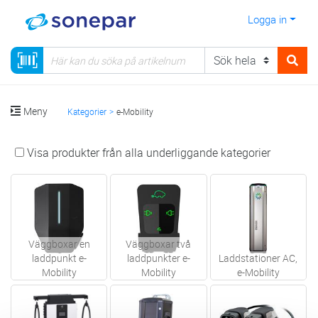
Logga in
Meny
Kategorier
e-Mobility
Visa produkter från alla underliggande kategorier
Väggboxar en
Väggboxar två
laddpunkt e-
laddpunkter e-
Laddstationer AC,
Mobility
Mobility
e-Mobility