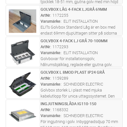
tjocklek 18-51 mm, gjutna golv med min höjd
på 110 mm. rek 115 mm. Inbyggnadsmått 2x
GOLVBOX LÅG 4-FACK LJGRÅ 69MM
Lägg i kundvagn
ST
292±1 mm. Lock monterbart i 4 riktningar.
ArtNr
1172255
Beläggning i lock max 8 mm, ej he
...läs mer
Varumärke
ELIT INSTALLATION
ELITs Golvbox Standard Låg är en box med
endast 69mm djupUttagen sitter på sidorna
istället för i botten vilket gör att djupet blir
GOLVBOX 4-FACK LJ GRÅ 70-100MM
Lägg i kundvagn
ST
minimalt. Boxarna finns som 2 eller 4 fack där
ArtNr
1172293
varje fack kan inneh
...läs mer
Varumärke
ELIT INSTALLATION
Golvboxar för installationsgolv,
hålrumsbjälklag, reglade eller gjutna golv.
Boxarna bestyckas med enkla eller dubbla
GOLVBOX L 8MOD PLAST IP24 GRÅ
Lägg i kundvagn
ST
snabbanslutnings uttag och/eller data och
ArtNr
1159289
mediauttag samt automatsäkring och
Varumärke
SCHNEIDER ELECTRIC
jord
...läs mer
Golvbox storlek L i plast med mjuka
kabelutlopp för unica uttagssystemet. Den
mörka grå färgen passar perfekt till moderna
INGJUTNINGSLÅDA IG110-150
Lägg i kundvagn
ST
golvbeläggningar.
ArtNr
1168332
Varumärke
SCHNEIDER ELECTRIC
För ingjutning i golv. Inbyggnadsdjup 70 mm