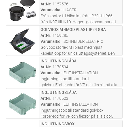
att välja rätt. Flera boxar är överkörningsbara
ArtNr
1157576
och är
...läs mer
Varumärke
HAGER
Från kontor till bilhallar, från IP30 till IP66,
från IK07 till IK10. Hagers golvboxar har ett
brett användningsområde vilket gör det enkelt
GOLVBOX M 4MOD PLAST IP24 GRÅ
Lägg i kundvagn
ST
att välja rätt. Flera boxar är överkörningsbara
ArtNr
1159285
och är
...läs mer
Varumärke
SCHNEIDER ELECTRIC
Golvbox storlek M i plast med mjukt
kabelutlopp för unica uttagssystemet. Den
mörka grå färgen passar perfekt till moderna
INGJUTNINGSLÅDA
Lägg i kundvagn
ST
golvbeläggningar.
ArtNr
1170504
Varumärke
ELIT INSTALLATION
Ingjutningsbox till standard
golvbox.Förberedd för VP och flexrör på alla
sidor. Justerbart djup 80-110(130)
INGJUTNINGSLÅDA
Lägg i kundvagn
ST
ArtNr
1170523
Varumärke
ELIT INSTALLATION
Ingjutningsbox till standard golvbox.
Förberedd för VP och flexrör på alla sidor.
Justerbart djup 80-110(130)
INGJUTNINGSBOX
Lägg i kundvagn
ST