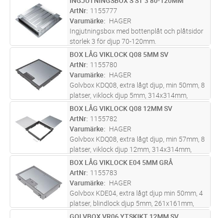
INGJUTNINGSBOX S ST 3 80-120MM
Lägg i kundvagn
ST
locket: 150 kg.
ArtNr
1155777
Varumärke
HAGER
Ingjutningsbox med bottenplåt och plåtsidor
storlek 3 för djup 70-120mm.
Justeringsskruvar 4stycken finns i hörnen.
BOX LÅG VIKLOCK Q08 5MM SV
Lägg i kundvagn
ST
ArtNr
1155780
Varumärke
HAGER
Golvbox KDQ08, extra lågt djup, min 50mm, 8
platser, viklock djup 5mm, 314x314mm,
infällnadsmått: 294x294mm, Svart
BOX LÅG VIKLOCK Q08 12MM SV
Lägg i kundvagn
ST
ArtNr
1155782
Varumärke
HAGER
Golvbox KDQ08, extra lågt djup, min 57mm, 8
platser, viklock djup 12mm, 314x314mm,
infällnadsmått: 294x294mm, Svart
BOX LÅG VIKLOCK E04 5MM GRÅ
Lägg i kundvagn
ST
ArtNr
1155783
Varumärke
HAGER
Golvbox KDE04, extra lågt djup min 50mm, 4
platser, blindlock djup 5mm, 261x161mm,
infällnadsmått: 147x247mm, Grå
GOLVBOX VR06 YTSKIKT 12MM SV