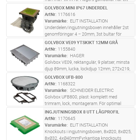
brett användningsområde vilket gör det enkelt
GOLVBOX MINI IP67 UNDERDEL
Lägg i kundvagn
ST
att välja rätt. Flera boxar är överkörningsbara
ArtNr
1176616
och är
...läs mer
Varumärke
ELIT INSTALLATION
Underdelen/ingjutningsboxen innehåller 2st
genomföringar 4 – 20mm, 3st bultar för
höjdjustering (59-99mm) samt
GOLVBOX VE09 YTSKIKT 12MM GRÅ
Lägg i kundvagn
ST
dräneringsslang (200mm)
ArtNr
1155840
Varumärke
HAGER
Golvbox VE09, rektangulär, 9 platser, minsta
djup 89mm, lucka, lockdjup 12mm, 272x219,
infällnadsmått: 200x253mm, Grå För
GOLVBOX UFB-800
Lägg i kundvagn
ST
ingjutning, se tillbehör E: 1155719
ArtNr
1168322
Varumärke
SCHNEIDER ELECTRIC
Golvbox UFB800, plast: komplett med
trimram, lock, montageram. För optimal
bestyckningsmöjlighet rekommenderas min
INGJUTNINGSBOX 8 UTT LÅGPROFIL
Lägg i kundvagn
ST
85 mm golvdjup (färdigt golv). Vi
ArtNr
1170645
rekommenderar ej beläggning med hel sten i
Varumärke
ELIT INSTALLATION
locket.
Knockouts i ingjutningsboxen, 8xØ20, 8xØ25,
8xØ32, 4xØ40mmFyrkantiga knockouts