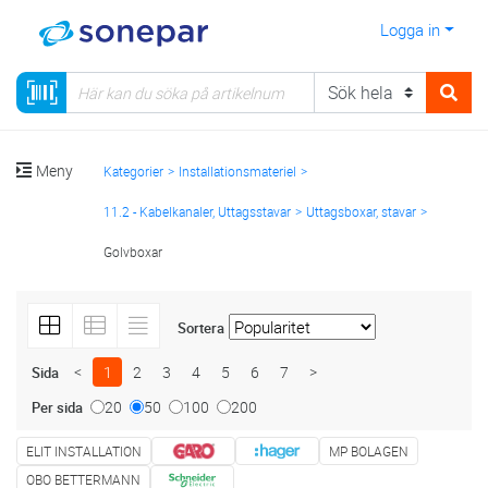
Logga in
Meny
Kategorier
Installationsmateriel
11.2 - Kabelkanaler, Uttagsstavar
Uttagsboxar, stavar
Golvboxar
Sortera
<
1
2
3
4
5
6
7
>
Sida
20
50
100
200
Per sida
ELIT INSTALLATION
MP BOLAGEN
OBO BETTERMANN