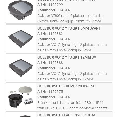
Lägg i kundvagn
ST
ArtNr
1155799
Varumärke
HAGER
Golvbox VR06 rund, 6 platser, minsta djup
89mm, lucka, lockdjup 12mm, Ø234mm,
infällnadsmått: Ø215mm, Svart För
GOLVBOX VQ12 YTSKIKT 5MM SVART
Lägg i kundvagn
ST
ingjutning, se tillbehör E: 1155727
ArtNr
1155882
Varumärke
HAGER
Golvbox VQ12, fyrkantig, 12 platser, minsta
djup 82mm, lucka, lockdjup: 5mm,
263x263mm, infällnadsmått: 244x244mm,
GOLVBOX VQ12 YTSKIKT 12MM SV
Lägg i kundvagn
ST
Svart För ingjutning, se tillbehör E: 1155725
ArtNr
1155888
Varumärke
HAGER
Golvbox VQ12, fyrkantig, 12 platser, minsta
djup 89mm, lucka, lockdjup: 12mm,
263x263mm,infällnadsmått: 244x244mm,
GOLVBOXSET SKRUVL 120 IP66 SIL
Lägg i kundvagn
ST
Svart För ingjutning, se tillbehör E: 1155725
ArtNr
1157575
Varumärke
HAGER
Från kontor till bilhallar, från IP30 till IP66,
från IK07 till IK10. Hagers golvboxar har ett
brett användningsområde vilket gör det enkelt
GOLVBOXSET KLAFFL 120 IP30 SV
Lägg i kundvagn
ST