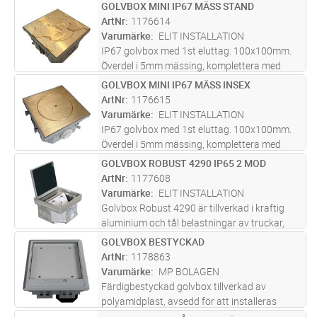
matta 5mmm och är justerbart i höjd +5mm
GOLVBOX MINI IP67 MÄSS STAND
Lägg i kundvagn
ST
för perfekt passning till golvet
ArtNr
1176614
Varumärke
ELIT INSTALLATION
IP67 golvbox med 1st eluttag. 100x100mm.
Överdel i 5mm mässing, komplettera med
underdel/ingjutningsdel.Locket är 5mm tjockt,
GOLVBOX MINI IP67 MÄSS INSEX
Lägg i kundvagn
ST
tål hög belastning och har lock med spår för
ArtNr
1176615
enkel öppning
Varumärke
ELIT INSTALLATION
IP67 golvbox med 1st eluttag. 100x100mm.
Överdel i 5mm mässing, komplettera med
underdel/ingjutningsdel.Locket är 5mm tjockt,
GOLVBOX ROBUST 4290 IP65 2 MOD
Lägg i kundvagn
ST
tål hög belastning och har lock med insex
ArtNr
1177608
öppning
Varumärke
ELIT INSTALLATION
Golvbox Robust 4290 är tillverkad i kraftig
aluminium och tål belastningar av truckar,
skyliftar och andra tunga maskiner och håller
GOLVBOX BESTYCKAD
Lägg i kundvagn
ST
i stängt läge IP65.. Locket har ett slätt lock i
ArtNr
1178863
anodiserad alumin
...läs mer
Varumärke
MP BOLAGEN
Färdigbestyckad golvbox tillverkad av
polyamidplast, avsedd för att installeras
antingen direkt i golv eller i en ingjutningslåda.