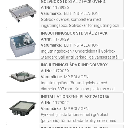
GOLVBOX STD STÅL 2 FACK ÖVERD.
Lägg i kundvagn
ST
Golvboxen har en inbyggd storlek på 261x186
ArtNr
1178926
mm. Den är utrustad med
...läs mer
Varumärke
ELIT INSTALLATION
Golvbox överdel, komplettera med
ingjutningsbox. Golvboxar för ingjutning och
hålrumsbjälklag. Boxarna bestyckas med
INGJUTNINGSBOX STD STÅL 2 FACK
Lägg i kundvagn
ST
enkla eller dubbla snabbanslutnings uttag
ArtNr
1178929
och/eller data och mediauttag samt
Varumärke
ELIT INSTALLATION
autom
...läs mer
Ingjutningsboxen / Underdelen till Golvbox
Standard Stål är tillverkad i galvaniserat stål
med knockouter för anslutningsrör 2Ø16 +
INGJUTNINGSLÅDA RUND GOLVBOX
Lägg i kundvagn
ST
2Ø20 + 2Ø2 5+ 2Ø32 + 2Ø40 från sidorna och
ArtNr
1179039
botten.
Varumärke
MP BOLAGEN
Ingjutningslåda för rund golvbox med
diameter 307 mm . Kan kompletteras med
ingjutningsblock 1179044. Ingång på sidorna
INSTALLATIONSENH.PLAST 261X186
Lägg i kundvagn
ST
för kabelkanal eller rör max 48 mm.
ArtNr
1179052
Varumärke
MP BOLAGEN
Fyrkantig installationsenhet i grå plast
(polyamid) för torrstädade utrymmen, med
plats för upp till 8 enheter. Maxbelastning på