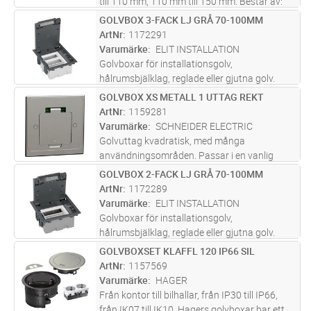
till 110 mm, 110 mm till 150 mm. Består av:
montageram, 3 blindplattor UFB-AP, 1 enkel
GOLVBOX 3-FACK LJ GRÅ 70-100MM
Lägg i kundvagn
ST
täckplåt. Passar till golvboxar UFB och
ArtNr
1172291
serviceposter POS. Används d
...läs mer
Varumärke
ELIT INSTALLATION
Golvboxar för installationsgolv,
hålrumsbjälklag, reglade eller gjutna golv.
Boxarna bestyckas med enkla eller dubbla
GOLVBOX XS METALL 1 UTTAG REKT
Lägg i kundvagn
ST
snabbanslutnings uttag och/eller data och
ArtNr
1159281
mediauttag samt automatsäkring och
Varumärke
SCHNEIDER ELECTRIC
jord
...läs mer
Golvuttag kvadratisk, med många
användningsområden. Passar i en vanlig
apparatdosa. IP44 sköljtät. Smart
GOLVBOX 2-FACK LJ GRÅ 70-100MM
Lägg i kundvagn
ST
gångjärnsfunktion, som lyfter om man
ArtNr
1172289
överböjer det. 180 graders öppning på locket.
Varumärke
ELIT INSTALLATION
Framtag
...läs mer
Golvboxar för installationsgolv,
hålrumsbjälklag, reglade eller gjutna golv.
Boxarna bestyckas med enkla eller dubbla
GOLVBOXSET KLAFFL 120 IP66 SIL
Lägg i kundvagn
ST
snabbanslutnings uttag och/eller data och
ArtNr
1157569
mediauttag samt automatsäkring och
Varumärke
HAGER
jord
...läs mer
Från kontor till bilhallar, från IP30 till IP66,
från IK07 till IK10. Hagers golvboxar har ett