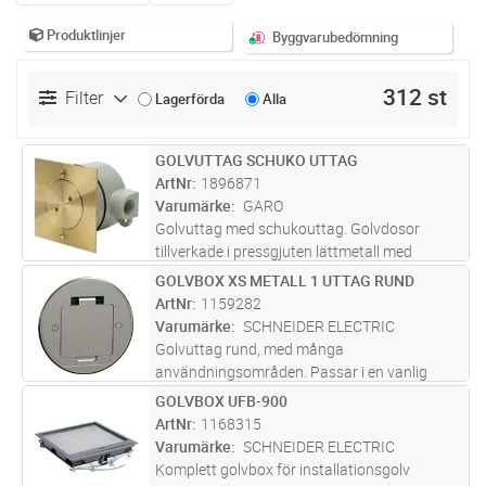
Produktlinjer
Byggvarubedömning
312 st
Filter
Lagerförda
Alla
GOLVUTTAG SCHUKO UTTAG
Lägg i kundvagn
ST
ArtNr
1896871
Varumärke
GARO
Golvuttag med schukouttag. Golvdosor
tillverkade i pressgjuten lättmetall med
täckplatta och skruvlock av mässing.
GOLVBOX XS METALL 1 UTTAG RUND
Lägg i kundvagn
ST
Golvdosorna fälls in helt i nivå med
ArtNr
1159282
golvskiktet. Skruvlocket kan bytas ut mot en
Varumärke
SCHNEIDER ELECTRIC
m
...läs mer
Golvuttag rund, med många
användningsområden. Passar i en vanlig
apparatdosa. IP44 sköljtät. Smart
GOLVBOX UFB-900
Lägg i kundvagn
ST
gångjärnsfunktion, som lyfter om man
ArtNr
1168315
överböjer det. 180 graders öppning på locket.
Varumärke
SCHNEIDER ELECTRIC
Framtagen för
...läs mer
Komplett golvbox för installationsgolv