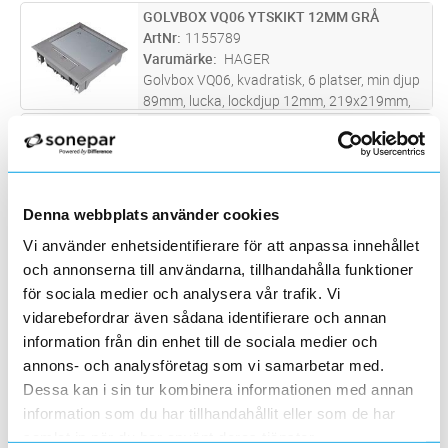
till 12 enheter. Maxbelastning på locket: 150
GOLVBOX VQ06 YTSKIKT 12MM GRÅ
Lägg i kundvagn
ST
kg.
ArtNr
1155789
Varumärke
HAGER
Golvbox VQ06, kvadratisk, 6 platser, min djup
89mm, lucka, lockdjup 12mm, 219x219mm,
infällnadsmått: 200x200mm, Grå För
GOLVBOX VR06 YTSKIKT 5MM GRÅ
Lägg i kundvagn
ST
ingjutning, se tillbehör E: 1155721
ArtNr
1155796
Varumärke
HAGER
Golvbox VR06 rund, 6 platser, minsta djup
82mm, lucka, lockdjup 5mm, Ø234mm,
Denna webbplats använder cookies
infällnadsmått: Ø215mm, Grå För ingjutning,
GOLVBOX L 8MOD METALL IP24 RF
Lägg i kundvagn
ST
Vi använder enhetsidentifierare för att anpassa innehållet
se tillbehör E: 1155727
ArtNr
1159290
och annonserna till användarna, tillhandahålla funktioner
Varumärke
SCHNEIDER ELECTRIC
för sociala medier och analysera vår trafik. Vi
Bakåtkompatibel med OptiLine 6/8 moduls
vidarebefordrar även sådana identifierare och annan
golvbox. Robust golvbox helt i metall. Unica
information från din enhet till de sociala medier och
uttagsserien passar i de medföljande
GOLVBOX UFB-900M/15
Lägg i kundvagn
ST
apparatramarna.
annons- och analysföretag som vi samarbetar med.
ArtNr
1168316
Dessa kan i sin tur kombinera informationen med annan
Varumärke
SCHNEIDER ELECTRIC
Komplett golvbox för installations-, hålrums-
information som du har tillhandahållit eller som de har
och gjutna golv. Lock med kabelutlopp 14x97
samlat in när du har använt deras tjänster.