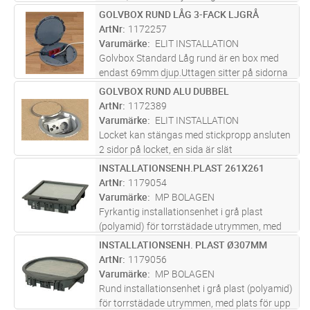
50x28 upp till 150x 38 och 250x38 (4
GOLVBOX RUND LÅG 3-FACK LJGRÅ
Lägg i kundvagn
ST
fack)Ingjutningsboxen saknar botten. Viktigt
ArtNr
1172257
att den gjuts fast ordentligt.
Varumärke
ELIT INSTALLATION
Golvbox Standard Låg rund är en box med
endast 69mm djup.Uttagen sitter på sidorna
istället för i botten vilket gör att djupet
GOLVBOX RUND ALU DUBBEL
Lägg i kundvagn
ST
blirminimalt.Boxen innehåller 3 fack där varje
ArtNr
1172389
fack kan innehålla ett du
...läs mer
Varumärke
ELIT INSTALLATION
Locket kan stängas med stickpropp ansluten
2 sidor på locket, en sida är slät
natureloxerad, andra sidan rymmer
INSTALLATIONSENH.PLAST 261X261
Lägg i kundvagn
ST
golvmaterial, matta etc, upp till 5mm tjocklek
ArtNr
1179054
Varumärke
MP BOLAGEN
Fyrkantig installationsenhet i grå plast
(polyamid) för torrstädade utrymmen, med
plats för upp till 12 enheter. Maxbelastning på
INSTALLATIONSENH. PLAST Ø307MM
Lägg i kundvagn
ST
locket: 200 kg. Fyllnadsdjup i locket 10 mm.
ArtNr
1179056
Min inbyggnadshöjd med a
...läs mer
Varumärke
MP BOLAGEN
Rund installationsenhet i grå plast (polyamid)
för torrstädade utrymmen, med plats för upp