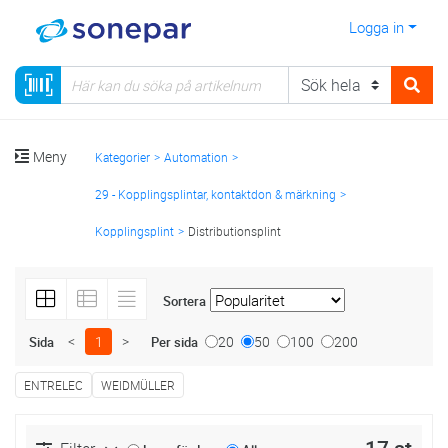
Logga in
Meny
Kategorier
Automation
29 - Kopplingsplintar, kontaktdon & märkning
Kopplingsplint
Distributionsplint
Sortera
<
1
>
20
50
100
200
Sida
Per sida
ENTRELEC
WEIDMÜLLER