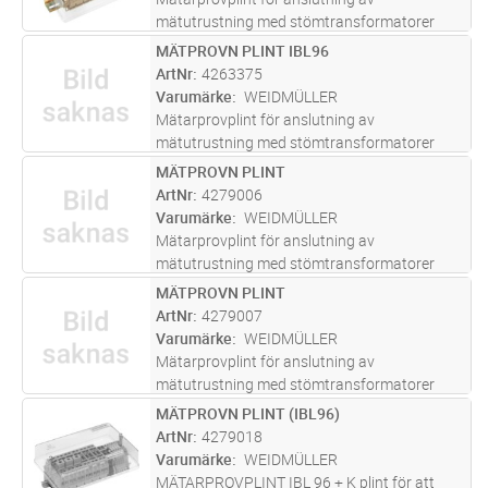
mätutrustning med stömtransformatorer
enligt IBL
MÄTPROVN PLINT IBL96
Lägg i kundvagn
ST
ArtNr
4263375
Varumärke
WEIDMÜLLER
Mätarprovplint för anslutning av
mätutrustning med stömtransformatorer
enligt IBL
MÄTPROVN PLINT
Lägg i kundvagn
ST
ArtNr
4279006
Varumärke
WEIDMÜLLER
Mätarprovplint för anslutning av
mätutrustning med stömtransformatorer
enligt IBL
MÄTPROVN PLINT
Lägg i kundvagn
ST
ArtNr
4279007
Varumärke
WEIDMÜLLER
Mätarprovplint för anslutning av
mätutrustning med stömtransformatorer
enligt IBL
MÄTPROVN PLINT (IBL96)
Lägg i kundvagn
ST
ArtNr
4279018
Varumärke
WEIDMÜLLER
MÄTARPROVPLINT IBL 96 + K plint för att