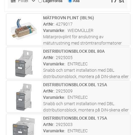
17 st
Filter
Lagerförda
Alla
MÄTPROVN PLINT (IBL96)
Lägg i kundvagn
ST
ArtNr
4279017
Varumärke
WEIDMÜLLER
Mätarprovplint för anslutning av
mätutrustning med strömtransformatorer
enligt IBL
DISTRIBUTIONSBLOCK DBL 80A
Lägg i kundvagn
ST
ArtNr
2925005
Varumärke
ENTRELEC
Snabb och smart installation med DBL
distributionsblock, montera på DIN-skena eller
på panel. Flexibelt, vändbart lock öppnar åt
DISTRIBUTIONSBLOCK DBL 125A
Lägg i kundvagn
ST
två håll och visar tydligt märkdata och
ArtNr
2925009
moment. kompatibel med både k
...läs mer
Varumärke
ENTRELEC
Snabb och smart installation med DBL
distributionsblock, montera på DIN-skena eller
på panel. Flexibelt, vändbart lock öppnar åt
DISTRIBUTIONSBLOCK DBL 175A
Lägg i kundvagn
ST
två håll och visar tydligt märkdata och
ArtNr
2925003
moment. kompatibel med både k
...läs mer
Varumärke
ENTRELEC