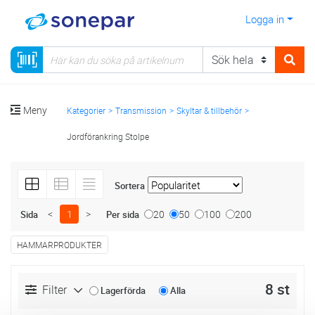
Logga in
Meny
Kategorier
Transmission
Skyltar & tillbehör
Jordförankring Stolpe
Sortera
<
1
>
20
50
100
200
Sida
Per sida
HAMMARPRODUKTER
8 st
Filter
Lagerförda
Alla