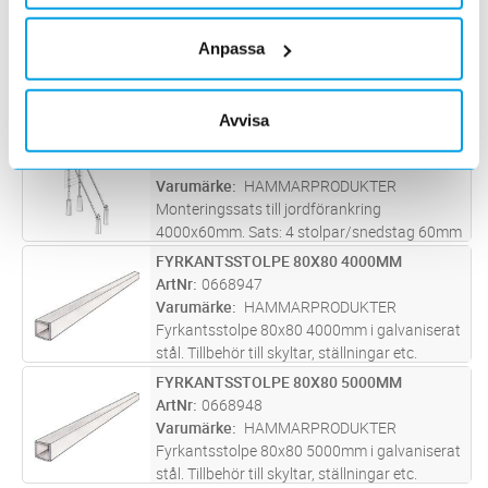
100x100x5mm Längd: 5 meter (E0668954), 1
MONT SATS T JORDFÖRANK 5000X80
Lägg i kundvagn
ST
st betongfundament utan låskil (0668972), 1
ArtNr
0668882
Anpassa
st låskil (0668974), 1 st topphatt (0668
...läs
Varumärke
HAMMARPRODUKTER
mer
Monteringssats till jordförankring
5000x80mm. Satsen består av: 1 stolpe
Avvisa
80x80x4mm Längd: 5 meter (0668948), 1 st
MONT SATS T JORDFÖRANK 4000X60
Lägg i kundvagn
ST
betongfundament utan låskil (0668971), 1 st
ArtNr
0668905
låskil (0668973), 1 st topphatt
Varumärke
HAMMARPRODUKTER
(0668975)
...läs mer
Monteringssats till jordförankring
4000x60mm. Sats: 4 stolpar/snedstag 60mm
4 meter(0668974), 2st stolpar för bakre
FYRKANTSSTOLPE 80X80 4000MM
Lägg i kundvagn
ST
fundament(0668670), 4st betongfundament
ArtNr
0668947
inkl. låskil (0668961), 2 st stagklammer vi
...läs
Varumärke
HAMMARPRODUKTER
mer
Fyrkantsstolpe 80x80 4000mm i galvaniserat
stål. Tillbehör till skyltar, ställningar etc.
FYRKANTSSTOLPE 80X80 5000MM
Lägg i kundvagn
ST
ArtNr
0668948
Varumärke
HAMMARPRODUKTER
Fyrkantsstolpe 80x80 5000mm i galvaniserat
stål. Tillbehör till skyltar, ställningar etc.