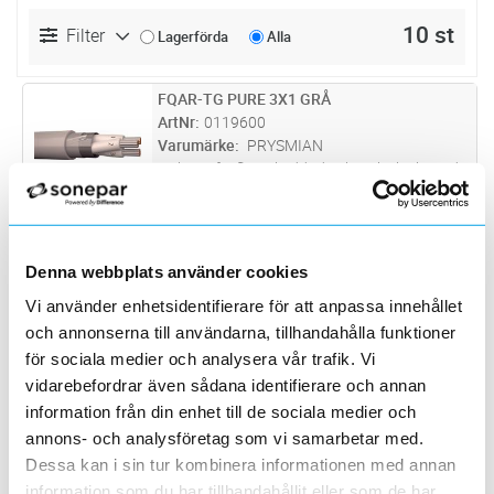
10 st
Filter
Lagerförda
Alla
FQAR-TG PURE 3X1 GRÅ
Lägg i kundvagn
M
ArtNr
0119600
Varumärke
PRYSMIAN
Halogenfri, flamskyddad och självslocknande
vid brand. Rökutveckling vid händelse av
brand är liten, genomsynlig (underlättar
FQAR-TG PURE 3X1 GRÅ T500
Lägg i kundvagn
M
utrymning) och ej skadlig för elektronisk
ArtNr
0119605
utrustning. Parterna är tvinnad
...läs mer
Varumärke
PRYSMIAN
Denna webbplats använder cookies
Halogenfri, flamskyddad och självslocknande
Vi använder enhetsidentifierare för att anpassa innehållet
vid brand. Rökutveckling vid händelse av
och annonserna till användarna, tillhandahålla funktioner
brand är liten, genomsynlig (underlättar
FQAR-TG PURE 3X1 BLÅ T500
Lägg i kundvagn
M
för sociala medier och analysera vår trafik. Vi
utrymning) och ej skadlig för elektronisk
ArtNr
0119615
utrustning. Parterna är tvinnad
...läs mer
vidarebefordrar även sådana identifierare och annan
Varumärke
PRYSMIAN
information från din enhet till de sociala medier och
Halogenfri, flamskyddad och självslocknande
vid brand. Rökutveckling vid händelse av
annons- och analysföretag som vi samarbetar med.
brand är liten, genomsynlig (underlättar
Dessa kan i sin tur kombinera informationen med annan
FQAR-TG 3X1,0 250V BLÅ
Lägg i kundvagn
M
utrymning) och ej skadlig för elektronisk
ArtNr
0128130
information som du har tillhandahållit eller som de har