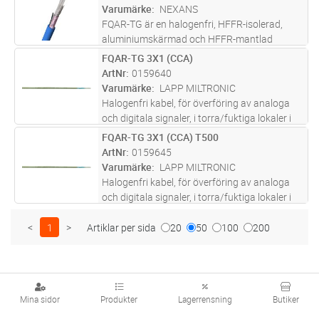
Varumärke
NEXANS
FQAR-TG är en halogenfri, HFFR-isolerad,
aluminiumskärmad och HFFR-mantlad
styrkabel med runda fåtrådiga ledare av
FQAR-TG 3X1 (CCA)
Lägg i kundvagn
M
förtent koppar kablade i treskruvar.
ArtNr
0159640
Varumärke
LAPP MILTRONIC
Halogenfri kabel, för överföring av analoga
och digitala signaler, i torra/fuktiga lokaler i
exempelvis processindustrin. Vid eventuell
FQAR-TG 3X1 (CCA) T500
Lägg i kundvagn
M
brand har kabeln låg rökutveckling vilket
ArtNr
0159645
underlättar utrymning
...läs mer
Varumärke
LAPP MILTRONIC
Halogenfri kabel, för överföring av analoga
och digitala signaler, i torra/fuktiga lokaler i
exempelvis processindustrin. Vid eventuell
brand har kabeln låg rökutveckling vilket
<
1
>
Artiklar per sida
20
50
100
200
underlättar utrymning
...läs mer
Mina sidor
Produkter
Lagerrensning
Butiker