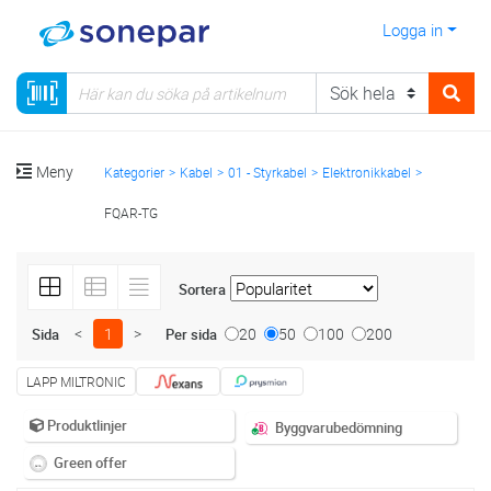
Logga in
Meny
Kategorier
Kabel
01 - Styrkabel
Elektronikkabel
FQAR-TG
Sortera
<
1
>
20
50
100
200
Sida
Per sida
LAPP MILTRONIC
Produktlinjer
Byggvarubedömning
Green offer