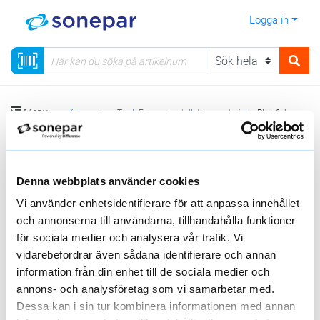
Logga in
Meny
Kategorier
TradeForce
Installationsmateriel
Plastficka
Sortera
Denna webbplats använder cookies
<
1
>
20
50
100
200
Sida
Per sida
Vi använder enhetsidentifierare för att anpassa innehållet
och annonserna till användarna, tillhandahålla funktioner
för sociala medier och analysera vår trafik. Vi
vidarebefordrar även sådana identifierare och annan
3 st
Filter
Lagerförda
Alla
information från din enhet till de sociala medier och
annons- och analysföretag som vi samarbetar med.
Dessa kan i sin tur kombinera informationen med annan
PLASTFICKA A4
Lägg i kundvagn
ST