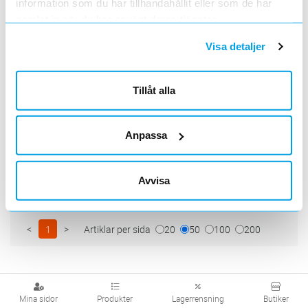
information som du har tillhandahållit eller som de har
ArtNr
2312125
Varumärke
SWEEL
samlat in när du har använt deras tjänster.
Självhäftande plastficka för A4 dokument.
Visa detaljer
Öppning på kortsida.
PLASTFICKA A5
Lägg i kundvagn
ST
ArtNr
2312121
Tillåt alla
Varumärke
SWEEL
Självhäftande plastficka för A5 dokument.
Öppning på kortsida.
Anpassa
PLASTFICKA A6
Lägg i kundvagn
ST
ArtNr
2312119
Varumärke
SWEEL
Avvisa
Självhäftande plastficka för A6 dokument.
Öppning på kortsida.
<
1
>
Artiklar per sida
20
50
100
200
Mina sidor
Produkter
Lagerrensning
Butiker