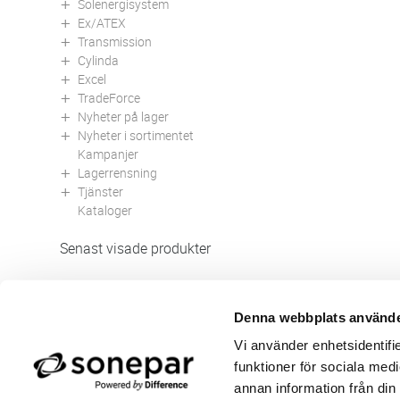
Solenergisystem
Ex/ATEX
Transmission
Cylinda
Excel
TradeForce
Nyheter på lager
Nyheter i sortimentet
Kampanjer
Lagerrensning
Tjänster
Kataloger
Senast visade produkter
Denna webbplats använde
Butik/Kontakt
Om 
Vi använder enhetsidentifie
Felanmälan
Använ
funktioner för sociala medi
Returer
Integ
Beställa PDF fakturor
Öppe
annan information från din