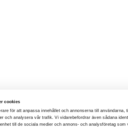
r cookies
Webbshop
Digitala kataloger/ publikatio
rare för att anpassa innehållet och annonserna till användarna, t
darvillkor
Leverans- och betalningsvillk
er och analysera vår trafik. Vi vidarebefordrar även sådana ident
ritetspolicy
Elektronisk kommunikation
ttider
Produktväljare
 enhet till de sociala medier och annons- och analysföretag som