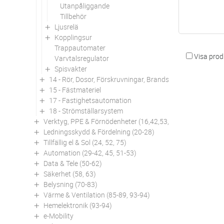
Utanpåliggande
Tillbehör
Ljusrelä
Kopplingsur
Trappautomater
Visa produ
Varvtalsregulator
Spisvakter
14 - Rör, Dosor, Förskruvningar, Brandskydd
15 - Fästmateriel
17 - Fastighetsautomation
18 - Strömställarsystem
Verktyg, PPE & Förnödenheter (16,42,53,94)
Ledningsskydd & Fördelning (20-28)
Tillfällig el & Sol (24, 52, 75)
Automation (29-42, 45, 51-53)
Data & Tele (50-62)
Säkerhet (58, 63)
Belysning (70-83)
Värme & Ventilation (85-89, 93-94)
Hemelektronik (93-94)
e-Mobility