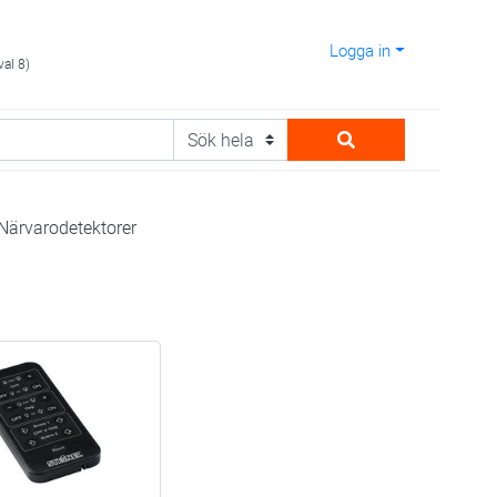
Logga in
val 8)
Närvarodetektorer