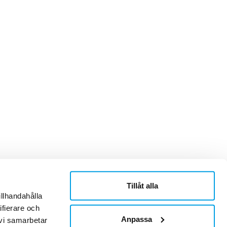
Tillåt alla
ner
Om Sonepar
illhandahålla
or
Historik
ifierare och
Kontaktblad
Ledningsgrupp
Anpassa
 vi samarbetar