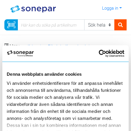
Logga in
Meny
Kategorier
Säkerhet
Kamerabevakning
Kamerabevakning Ethiris
Ethiris NVP, Nätverks Videopaneler/Klienter
Denna webbplats använder cookies
Ethiris NVP-1E, 10,1”
Vi använder enhetsidentifierare för att anpassa innehållet
och annonserna till användarna, tillhandahålla funktioner
för sociala medier och analysera vår trafik. Vi
Sortera
vidarebefordrar även sådana identifierare och annan
<
1
>
20
50
100
200
Sida
Per sida
information från din enhet till de sociala medier och
annons- och analysföretag som vi samarbetar med.
ETHIRIS
Dessa kan i sin tur kombinera informationen med annan