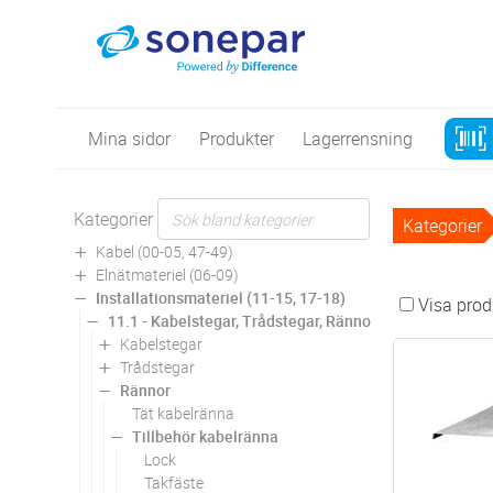
Mina sidor
Produkter
Lagerrensning
Kategorier
Kategorier
Kabel (00-05, 47-49)
Elnätmateriel (06-09)
Installationsmateriel (11-15, 17-18)
Visa produ
11.1 - Kabelstegar, Trådstegar, Rännor
Kabelstegar
Trådstegar
Rännor
Tät kabelränna
Tillbehör kabelränna
Lock
Takfäste