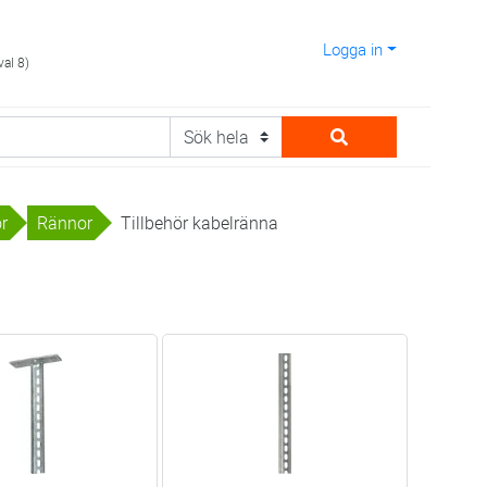
Logga in
val 8)
or
Rännor
Tillbehör kabelränna