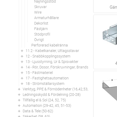
Najningsstöd
Skruvar
Gän
Wire
Armaturhållare
Dekorlist
Fästjärn
Stödprofil
Övrigt
Perforerad kabelränna
11.2 - Kabelkanaler, Uttagsstavar
12 - Snabbkopplingssystem
13 - Ljusstyrning, Ur & Spisvakter
14 - Rör, Dosor, Förskruvningar, Brandskydd
15 - Fästmateriel
17 - Fastighetsautomation
18 - Strömställarsystem
Verktyg, PPE & Förnödenheter (16,42,53,94)
Ledningsskydd & Fördelning (20-28)
Tillfällig el & Sol (24, 52, 75)
Automation (29-42, 45, 51-53)
Data & Tele (50-62)
Säkerhet (58, 63)