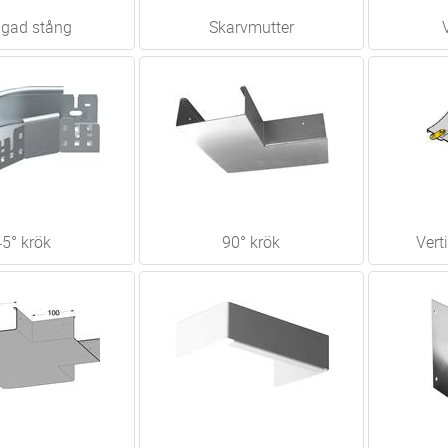
gad stång
Skarvmutter
45° krök
90° krök
Vert