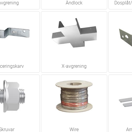
avgrening
Ändlock
Dosplåt/
ceringskarv
X-avgrening
Skruvar
Wire
Ar