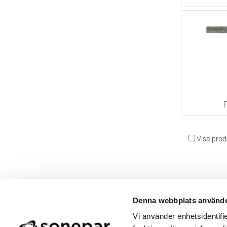
Visa produ
Denna webbplats använde
Butik/Kontakt
Om 
Vi använder enhetsidentifie
Felanmälan
Använ