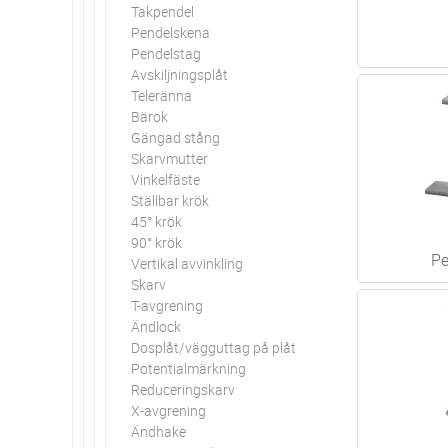
Takpendel
Pendelskena
Pendelstag
Avskiljningsplåt
Teleränna
Bärok
Gängad stång
Skarvmutter
Vinkelfäste
Ställbar krök
45° krök
90° krök
Pe
Vertikal avvinkling
Skarv
T-avgrening
Ändlock
Dosplåt/vägguttag på plåt
Potentialmärkning
Reduceringskarv
X-avgrening
Ändhake