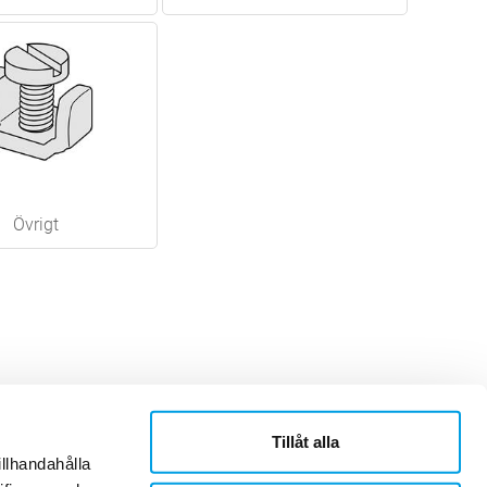
Övrigt
Tillåt alla
ner
Om Sonepar
illhandahålla
or
Historik