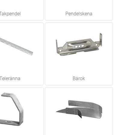
Takpendel
Pendelskena
Teleränna
Bärok