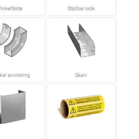
Vinkelfäste
Ställbar krök
ikal avvinkling
Skarv