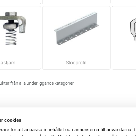
Fästjärn
Stödprofil
kter från alla underliggande kategorier
r cookies
Webbshop
Digitala kataloger/ publikatio
rare för att anpassa innehållet och annonserna till användarna, t
darvillkor
Leverans- och betalningsvillk