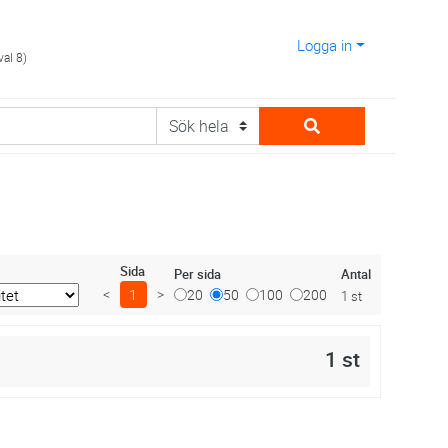
Logga in
val 8)
Sida
Antal
Per sida
<
1
>
20
50
100
200
1 st
1 st