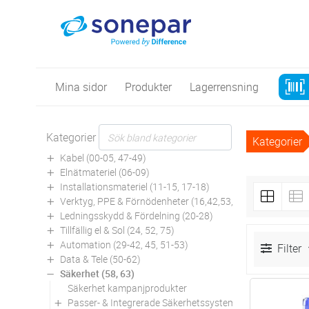
Mina sidor
Produkter
Lagerrensning
Kategorier
Kategorier
Kabel (00-05, 47-49)
Elnätmateriel (06-09)
Installationsmateriel (11-15, 17-18)
Verktyg, PPE & Förnödenheter (16,42,53,94)
Ledningsskydd & Fördelning (20-28)
Tillfällig el & Sol (24, 52, 75)
Automation (29-42, 45, 51-53)
Filter
Data & Tele (50-62)
Säkerhet (58, 63)
Säkerhet kampanjprodukter
Antal
Passer- & Integrerade Säkerhetssystem