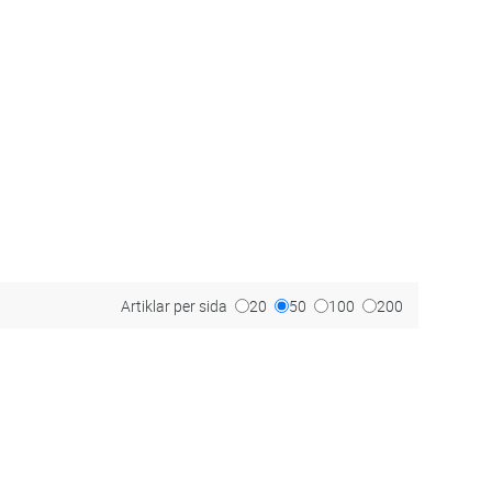
Artiklar per sida
20
50
100
200