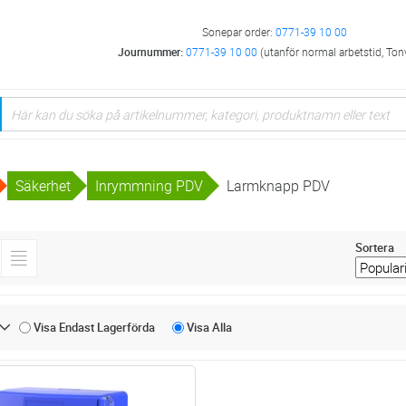
Sonepar order:
0771-39 10 00
Journummer:
0771-39 10 00
(utanför normal arbetstid, Ton
Säkerhet
Inrymmning PDV
Larmknapp PDV
Sortera
Visa Endast
Lagerförda
Visa
Alla
Lägg i kundvagn
ST