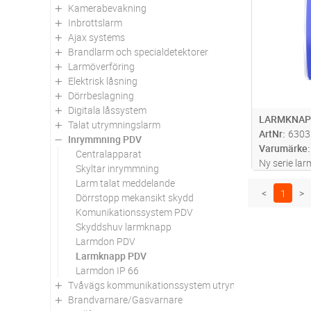
Kamerabevakning
Inbrottslarm
Ajax systems
Brandlarm och specialdetektorer
Larmöverföring
Elektrisk låsning
Dörrbeslagning
Digitala låssystem
LARMKNAPP
Talat utrymningslarm
ArtNr
6303
Inrymmning PDV
Varumärke
Centralapparat
Ny serie la
Skyltar inrymmning
samt larmsi
Larm talat meddelande
estetiskt ti
<
1
>
Dörrstopp mekansikt skydd
standby. När
Komunikationssystem PDV
enheten bör
Skyddshuv larmknapp
Larmdon PDV
Larmknapp PDV
Larmdon IP 66
Tvåvägs kommunikationssystem utrymningsplats
Brandvarnare/Gasvarnare