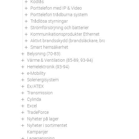
Kodlås
Porttelefon med IP & Video
Porttelefon trådburna system
Trådlösa styrningar
Strömförsörjning och batterier
Kommunikationsprodukter Ethernet
Aktivt brandsskydd (brandsläckare, brandfiltar mm)
Smart hemsäkerhet
Belysning (70-83)
Värme & Ventilation (85-89, 93-94)
Hemelektronik (93-94)
e-Mobility
Solenergisystem
Ex/ATEX
Transmission
Cylinda
Excel
TradeForce
Nyheter på lager
Nyheter i sortimentet
Kampanjer
Lagerrensning