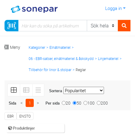
Logga in
Meny
Kategorier
Elnätmateriel
06 - EBR-satser, elnätmateriel & åskskydd
Linjemateriel
Tillbehör för linor & stolpar
Reglar
Sortera
<
1
>
20
50
100
200
Sida
Per sida
EBR
ENSTO
Produktlinjer