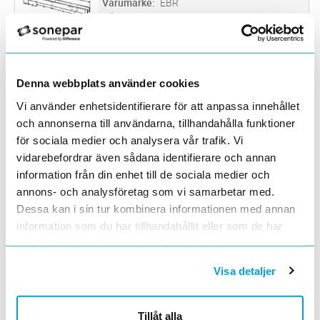
Varumärke
EBR
BÄRREGEL HE 120A
BÄRREGEL 2057-01
Lägg i kundvagn
ST
ArtNr
0628024
Varumärke
EBR
Denna webbplats använder cookies
BÄRREGEL HE 140A
Vi använder enhetsidentifierare för att anpassa innehållet
och annonserna till användarna, tillhandahålla funktioner
BÄRREGEL 4528-01 HEA160
Lägg i kundvagn
ST
för sociala medier och analysera vår trafik. Vi
ArtNr
0628026
vidarebefordrar även sådana identifierare och annan
Varumärke
EBR
information från din enhet till de sociala medier och
BÄRREGEL HE 160A
annons- och analysföretag som vi samarbetar med.
Dessa kan i sin tur kombinera informationen med annan
BÄRREGEL 4528-01 HEA180
Lägg i kundvagn
ST
ArtNr
0628028
information som du har tillhandahållit eller som de har
Varumärke
EBR
samlat in när du har använt deras tjänster.
BÄRREGEL HE 180A
Visa detaljer
BÄRREGEL 4513-01
Lägg i kundvagn
ST
ArtNr
0628030
Tillåt alla
Varumärke
EBR