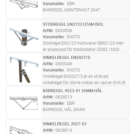
Varumärke
EBR
BÄRREGEL MONTERAD F 2047
STÖDREGEL EN2123 UTAN ISOL.
Lägg i kundvagn
ST
ArtNr
0600006
Varumärke
ENSTO
Stödregel EN2123 motsvarar EBR2123 men
är anpassad för stödisolator SDI82.1M20.
VINKELREGEL EN2027/S
Lägg i kundvagn
ST
ArtNr
0600049
Varumärke
ENSTO
Vinkelregel EN2027/S är en strävad
vinkelregel för större vinklar än vad en EVA/B
klarar, liknar EVA/B22(EBR2027) men med
BÄRREGEL 4523-01 26MM HÅL
Lägg i kundvagn
ST
sträva. 2meters slipers 1,5m ner i stolphålet
ArtNr
0628013
alt. 2 tryckstag används för at
...läs mer
Varumärke
EBR
BÄRREGEL HÅL 26MM
VINKELREGEL 2027-01
Lägg i kundvagn
ST
ArtNr
0628014