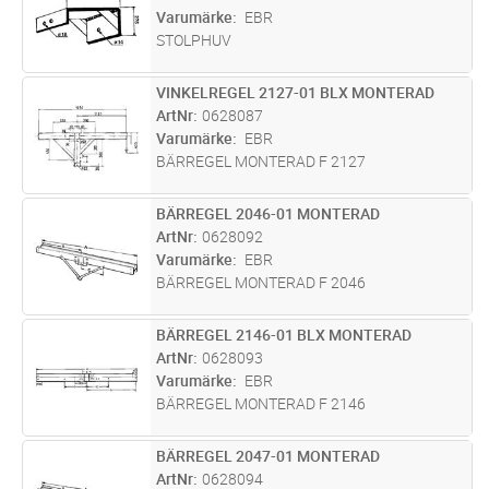
Varumärke
EBR
STOLPHUV
VINKELREGEL 2127-01 BLX MONTERAD
Lägg i kundvagn
ST
ArtNr
0628087
Varumärke
EBR
BÄRREGEL MONTERAD F 2127
BÄRREGEL 2046-01 MONTERAD
Lägg i kundvagn
ST
ArtNr
0628092
Varumärke
EBR
BÄRREGEL MONTERAD F 2046
BÄRREGEL 2146-01 BLX MONTERAD
Lägg i kundvagn
ST
ArtNr
0628093
Varumärke
EBR
BÄRREGEL MONTERAD F 2146
BÄRREGEL 2047-01 MONTERAD
Lägg i kundvagn
ST
ArtNr
0628094