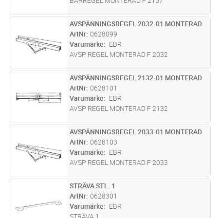
BÄRREGEL MONTERAD F 2157
AVSPÄNNINGSREGEL 2032-01 MONTERAD
Lägg i kundvagn
ST
ArtNr
0628099
Varumärke
EBR
AVSP REGEL MONTERAD F 2032
AVSPÄNNINGSREGEL 2132-01 MONTERAD
Lägg i kundvagn
ST
ArtNr
0628101
Varumärke
EBR
AVSP REGEL MONTERAD F 2132
AVSPÄNNINGSREGEL 2033-01 MONTERAD
Lägg i kundvagn
ST
ArtNr
0628103
Varumärke
EBR
AVSP REGEL MONTERAD F 2033
STRÄVA STL. 1
Lägg i kundvagn
ST
ArtNr
0628301
Varumärke
EBR
STRÄVA 1