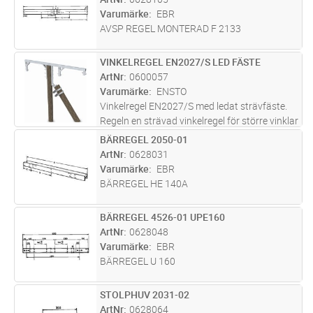
Varumärke
EBR
AVSP REGEL MONTERAD F 2133
VINKELREGEL EN2027/S LED FÄSTE
Lägg i kundvagn
ST
ArtNr
0600057
Varumärke
ENSTO
Vinkelregel EN2027/S med ledat strävfäste.
Regeln en strävad vinkelregel för större vinklar
än vad en EVA/B klarar, liknar
BÄRREGEL 2050-01
Lägg i kundvagn
ST
EVA/B22(EBR2027) men med sträva. 2meters
ArtNr
0628031
slipers 1,5m ner i stolphålet alt.
...läs mer
Varumärke
EBR
BÄRREGEL HE 140A
BÄRREGEL 4526-01 UPE160
Lägg i kundvagn
ST
ArtNr
0628048
Varumärke
EBR
BÄRREGEL U 160
STOLPHUV 2031-02
Lägg i kundvagn
ST
ArtNr
0628064