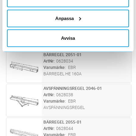
BÄRREGEL HE 200A
Anpassa
BÄRREGEL 2051-01
Lägg i kundvagn
ST
ArtNr
0628032
Varumärke
EBR
Avvisa
BÄRREGEL HE 140A
BÄRREGEL 2051-01
Lägg i kundvagn
ST
ArtNr
0628034
Varumärke
EBR
BÄRREGEL HE 160A
AVSPÄNNINGSREGEL 2046-01
Lägg i kundvagn
ST
ArtNr
0628038
Varumärke
EBR
AVSPÄNNINGSREGEL
BÄRREGEL 2055-01
Lägg i kundvagn
ST
ArtNr
0628044
Varumärke
EBR