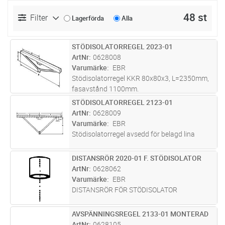
48 st
Filter
Lagerförda
Alla
STÖDISOLATORREGEL 2023-01
Lägg i kundvagn
ST
ArtNr
0628008
Varumärke
EBR
Stödisolatorregel KKR 80x80x3, L=2350mm,
fasavstånd 1100mm.
STÖDISOLATORREGEL 2123-01
Lägg i kundvagn
ST
ArtNr
0628009
Varumärke
EBR
Stödisolatorregel avsedd för belagd lina
DISTANSRÖR 2020-01 F. STÖDISOLATOR
Lägg i kundvagn
ST
ArtNr
0628062
Varumärke
EBR
DISTANSRÖR FÖR STÖDISOLATOR
AVSPÄNNINGSREGEL 2133-01 MONTERAD
Lägg i kundvagn
ST
ArtNr
0628105