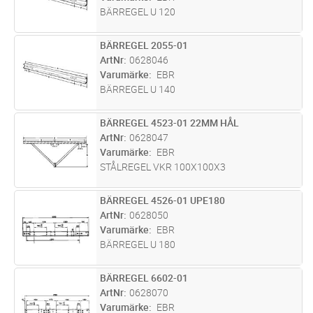
BÄRREGEL U 120
BÄRREGEL 2055-01
Lägg i kundvagn
ST
ArtNr
0628046
Varumärke
EBR
BÄRREGEL U 140
BÄRREGEL 4523-01 22MM HÅL
Lägg i kundvagn
ST
ArtNr
0628047
Varumärke
EBR
STÅLREGEL VKR 100X100X3
BÄRREGEL 4526-01 UPE180
Lägg i kundvagn
ST
ArtNr
0628050
Varumärke
EBR
BÄRREGEL U 180
BÄRREGEL 6602-01
Lägg i kundvagn
ST
ArtNr
0628070
Varumärke
EBR