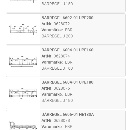
BÄRREGEL U 180
BÄRREGEL 6602-01 UPE200
Lägg i kundvagn
ST
ArtNr
0628072
Varumärke
EBR
BÄRREGEL U 200
BÄRREGEL 6604-01 UPE160
Lägg i kundvagn
ST
ArtNr
0628074
Varumärke
EBR
BÄRREGEL U 160
BÄRREGEL 6604-01 UPE180
Lägg i kundvagn
ST
ArtNr
0628076
Varumärke
EBR
BÄRREGEL U 180
BÄRREGEL 6606-01 HE180A
Lägg i kundvagn
ST
ArtNr
0628078
Varumärke
EBR