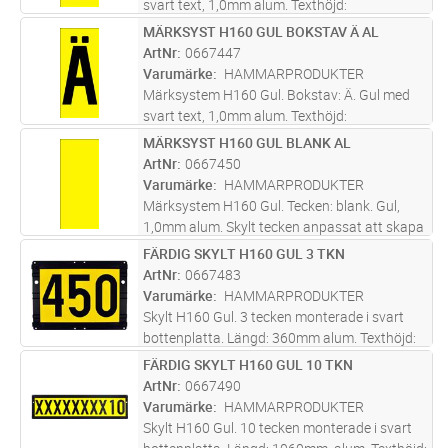
svart text, 1,0mm alum. Texthöjd:
160mm.Skylt tecken anpassat att skapa text
MÄRKSYST H160 GUL BOKSTAV Ä AL
Lägg i kundvagn
ST
med bottenplatta 0667662 - 0667690.
ArtNr
0667447
Screentryckt samt skyddslackad med klarlack
Varumärke
HAMMARPRODUKTER
f
...läs mer
Märksystem H160 Gul. Bokstav: Ä. Gul med
svart text, 1,0mm alum. Texthöjd:
160mm.Skylt tecken anpassat att skapa text
MÄRKSYST H160 GUL BLANK AL
Lägg i kundvagn
ST
med bottenplatta 0667662 - 0667690.
ArtNr
0667450
Screentryckt samt skyddslackad med klarlack
Varumärke
HAMMARPRODUKTER
f
...läs mer
Märksystem H160 Gul. Tecken: blank. Gul,
1,0mm alum. Skylt tecken anpassat att skapa
text med bottenplatta 0667662 - 0667690.
FÄRDIG SKYLT H160 GUL 3 TKN
Lägg i kundvagn
ST
Skyddslackad med klarlack för bästa kvalité i
ArtNr
0667483
varierande miljöer.
Varumärke
HAMMARPRODUKTER
Skylt H160 Gul. 3 tecken monterade i svart
bottenplatta. Längd: 360mm alum. Texthöjd:
160 mm. Ange text vid beställning.
FÄRDIG SKYLT H160 GUL 10 TKN
Lägg i kundvagn
ST
Screentryckt samt skyddslackad med klarlack
ArtNr
0667490
för bästa kvalité i varierande mi
...läs mer
Varumärke
HAMMARPRODUKTER
Skylt H160 Gul. 10 tecken monterade i svart