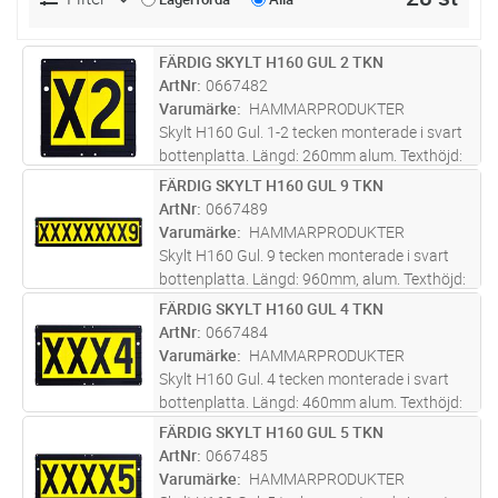
FÄRDIG SKYLT H160 GUL 2 TKN
Lägg i kundvagn
ST
ArtNr
0667482
Varumärke
HAMMARPRODUKTER
Skylt H160 Gul. 1-2 tecken monterade i svart
bottenplatta. Längd: 260mm alum. Texthöjd:
160 mm. Ange text vid beställning.
FÄRDIG SKYLT H160 GUL 9 TKN
Lägg i kundvagn
ST
Screentryckt samt skyddslackad med klarlack
ArtNr
0667489
för bästa kvalité i varierande
...läs mer
Varumärke
HAMMARPRODUKTER
Skylt H160 Gul. 9 tecken monterade i svart
bottenplatta. Längd: 960mm, alum. Texthöjd:
160mm. Ange text vid beställning.
FÄRDIG SKYLT H160 GUL 4 TKN
Lägg i kundvagn
ST
Screentryckt samt skyddslackad med klarlack
ArtNr
0667484
för bästa kvalité i varierande mil
...läs mer
Varumärke
HAMMARPRODUKTER
Skylt H160 Gul. 4 tecken monterade i svart
bottenplatta. Längd: 460mm alum. Texthöjd:
160 mm. Ange text vid beställning.
FÄRDIG SKYLT H160 GUL 5 TKN
Lägg i kundvagn
ST
Screentryckt samt skyddslackad med klarlack
ArtNr
0667485
för bästa kvalité i varierande mi
...läs mer
Varumärke
HAMMARPRODUKTER