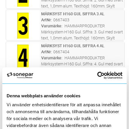
text, 1,0mm alum. Texthöjd: 160mm. Skylt
tecken anpassat att skapa text med
MÄRKSYST H160 GUL SIFFRA 3 AL
Lägg i kundvagn
ST
bottenplatta 0667662 - 0667690.
ArtNr
0667403
Screentryckt samt skyddslackad med klarlack
Varumärke
HAMMARPRODUKTER
f
...läs mer
Märksystem H160 Gul. Siffra: 3. Gul med svart
text, 1,0mm alum. Texthöjd: 160mm. Skylt
tecken anpassat att skapa text med
MÄRKSYST H160 GUL SIFFRA 4 AL
Lägg i kundvagn
ST
bottenplatta 0667662 - 0667690.
ArtNr
0667404
Screentryckt samt skyddslackad med klarlack
Varumärke
HAMMARPRODUKTER
f
...läs mer
Märksystem H160 Gul. Siffra: 4. Gul med svart
text, 1,0mm alum. Texthöjd: 160mm. Skylt
tecken anpassat att skapa text med
MÄRKSYST H160 GUL SIFFRA 5 AL
Lägg i kundvagn
ST
bottenplatta 0667662 - 0667690.
ArtNr
0667405
Screentryckt samt skyddslackad med klarlack
Varumärke
HAMMARPRODUKTER
f
...läs mer
Denna webbplats använder cookies
Märksystem H160 Gul. Siffra: 5. Gul med svart
text, 1,0mm alum. Texthöjd: 160mm. Skylt
Vi använder enhetsidentifierare för att anpassa innehållet
tecken anpassat att skapa text med
MÄRKSYST H160 GUL SIFFRA 6 AL
Lägg i kundvagn
ST
och annonserna till användarna, tillhandahålla funktioner
bottenplatta 0667662 - 0667690.
ArtNr
0667406
för sociala medier och analysera vår trafik. Vi
Screentryckt samt skyddslackad med klarlack
Varumärke
HAMMARPRODUKTER
vidarebefordrar även sådana identifierare och annan
f
...läs mer
Märksystem H160 Gul. Siffra: 6. Gul med svart