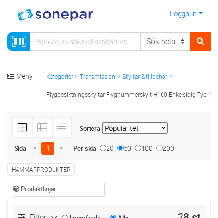
Logga in
Meny
Kategorier
Transmission
Skyltar & tillbehör
Flygbesiktningsskyltar Flygnummerskylt H160 Enkelsidig Typ 1
Sortera
<
1
>
20
50
100
200
Sida
Per sida
HAMMARPRODUKTER
Produktlinjer
28 st
Filter
Lagerförda
Alla