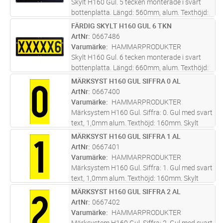
Skylt H160 Gul. 5 tecken monterade i svart
bottenplatta. Längd: 560mm, alum. Texthöjd:
160 mm. Ange text vid beställning.
FÄRDIG SKYLT H160 GUL 6 TKN
Lägg i kundvagn
ST
Screentryckt samt skyddslackad med klarlack
ArtNr
0667486
för bästa kvalité i varierande mi
...läs mer
Varumärke
HAMMARPRODUKTER
Skylt H160 Gul. 6 tecken monterade i svart
bottenplatta. Längd: 660mm, alum. Texthöjd:
160 mm. Ange text vid beställning.
MÄRKSYST H160 GUL SIFFRA 0 AL
Lägg i kundvagn
ST
Screentryckt samt skyddslackad med klarlack
ArtNr
0667400
för bästa kvalité i varierande mi
...läs mer
Varumärke
HAMMARPRODUKTER
Märksystem H160 Gul. Siffra: 0. Gul med svart
text, 1,0mm alum. Texthöjd: 160mm. Skylt
tecken anpassat att skapa text med
MÄRKSYST H160 GUL SIFFRA 1 AL
Lägg i kundvagn
ST
bottenplatta 0667662 - 0667690.
ArtNr
0667401
Screentryckt samt skyddslackad med klarlack
Varumärke
HAMMARPRODUKTER
f
...läs mer
Märksystem H160 Gul. Siffra: 1. Gul med svart
text, 1,0mm alum. Texthöjd: 160mm. Skylt
tecken anpassat att skapa text med
MÄRKSYST H160 GUL SIFFRA 2 AL
Lägg i kundvagn
ST
bottenplatta 0667662 - 0667690.
ArtNr
0667402
Screentryckt samt skyddslackad med klarlack
Varumärke
HAMMARPRODUKTER
f
...läs mer
Märksystem H160 Gul. Siffra: 2. Gul med svart