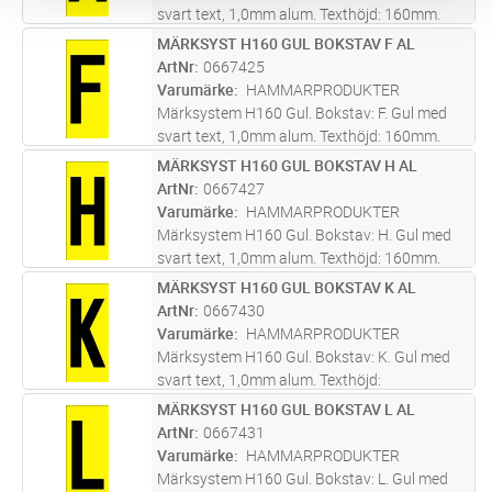
svart text, 1,0mm alum. Texthöjd: 160mm.
Skylt tecken anpassat att skapa text med
MÄRKSYST H160 GUL BOKSTAV F AL
Lägg i kundvagn
ST
bottenplatta 0667662 - 0667690.
ArtNr
0667425
Screentryckt samt skyddslackad med klarlack
Varumärke
HAMMARPRODUKTER
...läs mer
Märksystem H160 Gul. Bokstav: F. Gul med
svart text, 1,0mm alum. Texthöjd: 160mm.
Skylt tecken anpassat att skapa text med
MÄRKSYST H160 GUL BOKSTAV H AL
Lägg i kundvagn
ST
bottenplatta 0667662 - 0667690.
ArtNr
0667427
Screentryckt samt skyddslackad med klarlack
Varumärke
HAMMARPRODUKTER
...läs mer
Märksystem H160 Gul. Bokstav: H. Gul med
svart text, 1,0mm alum. Texthöjd: 160mm.
Skylt tecken anpassat att skapa text med
MÄRKSYST H160 GUL BOKSTAV K AL
Lägg i kundvagn
ST
bottenplatta 0667662 - 0667690.
ArtNr
0667430
Screentryckt samt skyddslackad med klarlack
Varumärke
HAMMARPRODUKTER
...läs mer
Märksystem H160 Gul. Bokstav: K. Gul med
svart text, 1,0mm alum. Texthöjd:
160mm.Skylt tecken anpassat att skapa text
MÄRKSYST H160 GUL BOKSTAV L AL
Lägg i kundvagn
ST
med bottenplatta 0667662 - 0667690.
ArtNr
0667431
Screentryckt samt skyddslackad med klarlack
Varumärke
HAMMARPRODUKTER
f
...läs mer
Märksystem H160 Gul. Bokstav: L. Gul med