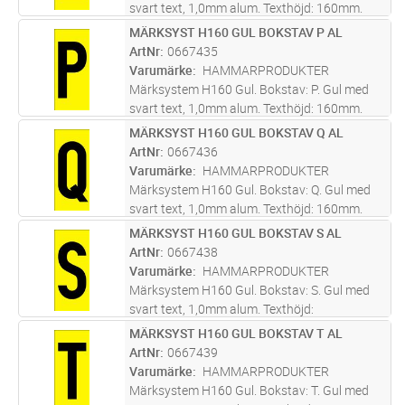
svart text, 1,0mm alum. Texthöjd: 160mm.
Skylt tecken anpassat att skapa text med
MÄRKSYST H160 GUL BOKSTAV P AL
Lägg i kundvagn
ST
bottenplatta 0667662 - 0667690.
ArtNr
0667435
Screentryckt samt skyddslackad med klarlack
Varumärke
HAMMARPRODUKTER
...läs mer
Märksystem H160 Gul. Bokstav: P. Gul med
svart text, 1,0mm alum. Texthöjd: 160mm.
Skylt tecken anpassat att skapa text med
MÄRKSYST H160 GUL BOKSTAV Q AL
Lägg i kundvagn
ST
bottenplatta 0667662 - 0667690.
ArtNr
0667436
Screentryckt samt skyddslackad med klarlack
Varumärke
HAMMARPRODUKTER
...läs mer
Märksystem H160 Gul. Bokstav: Q. Gul med
svart text, 1,0mm alum. Texthöjd: 160mm.
Skylt tecken anpassat att skapa text med
MÄRKSYST H160 GUL BOKSTAV S AL
Lägg i kundvagn
ST
bottenplatta 0667662 - 0667690.
ArtNr
0667438
Screentryckt samt skyddslackad med klarlack
Varumärke
HAMMARPRODUKTER
...läs mer
Märksystem H160 Gul. Bokstav: S. Gul med
svart text, 1,0mm alum. Texthöjd:
160mm.Skylt tecken anpassat att skapa text
MÄRKSYST H160 GUL BOKSTAV T AL
Lägg i kundvagn
ST
med bottenplatta 0667662 - 0667690.
ArtNr
0667439
Screentryckt samt skyddslackad med klarlack
Varumärke
HAMMARPRODUKTER
f
...läs mer
Märksystem H160 Gul. Bokstav: T. Gul med