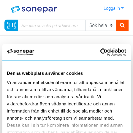
Logga in
Meny
Kategorier
Installationsmateriel
17 - Fastighetsautomation
KNX
Programmeringsverktyg
Denna webbplats använder cookies
Sortera
Vi använder enhetsidentifierare för att anpassa innehållet
och annonserna till användarna, tillhandahålla funktioner
<
1
>
20
50
100
200
Sida
Per sida
för sociala medier och analysera vår trafik. Vi
vidarebefordrar även sådana identifierare och annan
information från din enhet till de sociala medier och
Produktlinjer
annons- och analysföretag som vi samarbetar med.
Dessa kan i sin tur kombinera informationen med annan
1 st
Filter
information som du har tillhandahållit eller som de har
Lagerförda
Alla