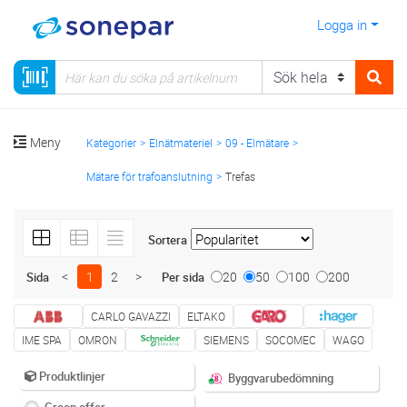
Logga in
Meny
Kategorier
Elnätmateriel
09 - Elmätare
Mätare för trafoanslutning
Trefas
Sortera
<
1
2
>
20
50
100
200
Sida
Per sida
CARLO GAVAZZI
ELTAKO
IME SPA
OMRON
SIEMENS
SOCOMEC
WAGO
Produktlinjer
Byggvarubedömning