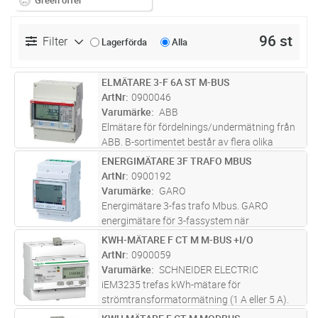
Green offer
96 st
Filter
Lagerförda
Alla
ELMÄTARE 3-F 6A ST M-BUS
Lägg i kundvagn
ST
ArtNr
0900046
Varumärke
ABB
Elmätare för fördelnings/undermätning från
ABB. B-sortimentet består av flera olika
mätare för att möta olika kunders behov av
ENERGIMÄTARE 3F TRAFO MBUS
Lägg i kundvagn
ST
pålitliga mätvärden. Samtliga EQ mätare i B-
ArtNr
0900192
sortimentet har instrumentv
...läs mer
Varumärke
GARO
Energimätare 3-fas trafo Mbus. GARO
energimätare för 3-fassystem när
strömtransformatorer används är kompakta,
KWH-MÄTARE F CT M M-BUS +I/O
Lägg i kundvagn
ST
endast 3 moduler bred och har självförsörjd
ArtNr
0900059
manöverspänning. Mätarna är
Varumärke
SCHNEIDER ELECTRIC
debiteringsgodkä
...läs mer
iEM3235 trefas kWh-mätare för
strömtransformatormätning (1 A eller 5 A).
Hanterar 2 tariffer med extern styrning eller 4