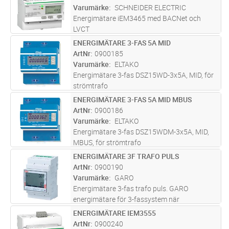
att monteras direkt i skåpsdörr.
Varumärke
SCHNEIDER ELECTRIC
Strömriktninge
...läs mer
Energimätare iEM3465 med BACNet och
LVCT
ENERGIMÄTARE 3-FAS 5A MID
Lägg i kundvagn
ST
ArtNr
0900185
Varumärke
ELTAKO
Energimätare 3-fas DSZ15WD-3x5A, MID, för
strömtrafo
ENERGIMÄTARE 3-FAS 5A MID MBUS
Lägg i kundvagn
ST
ArtNr
0900186
Varumärke
ELTAKO
Energimätare 3-fas DSZ15WDM-3x5A, MID,
MBUS, för strömtrafo
ENERGIMÄTARE 3F TRAFO PULS
Lägg i kundvagn
ST
ArtNr
0900190
Varumärke
GARO
Energimätare 3-fas trafo puls. GARO
energimätare för 3-fassystem när
strömtransformatorer används är kompakta,
ENERGIMÄTARE IEM3555
Lägg i kundvagn
ST
endast 3 moduler bred och har självförsörjd
ArtNr
0900240