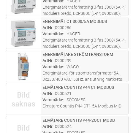
Varumärke
HAGER
Energimätare trafomätning 3-fas 3000/5A, 4
modulers bredd, ECP380C (E-nr: 0900280).
Denna fyrkvadratiska mätare med
ENERGIMÄT CT 3000/5A MODBUS
Lägg i kundvagn
ST
pulsutgång mäter den aktiva och reaktiva
ArtNr
0900286
energin som används i en elektrisk install
...läs
Varumärke
HAGER
mer
Energimätare trafomätning 3-fas 3000/5A, 4
modulers bredd, ECR300C (E-nr: 0900286).
Denna fyrkvadratiska Modbus mätare mäter
ENERGIMÄTARE STRÖMTRANSFORM
Lägg i kundvagn
ST
den aktiva och reaktiva energin som används
ArtNr
0900299
i en elektrisk installation.
...läs mer
Varumärke
WAGO
Energimätare, för strömtransformator 5A,
3x230/400 VAC, 50Hz, anslutning mätkrets
Push-in CAGE CLAMP med spakarmar 0,2...4
ELMÄTARE COUNTIS P44 CT MODBUS
Lägg i kundvagn
ST
mm2, anslutning övrigt Push-in CAGE CLAMP
ArtNr
0900521
med spakarmar 0,2...4 mm2, montage
...läs
Varumärke
SOCOMEC
mer
Elmätare Countis P44 CT1-5A Modbus MID
ELMÄTARE COUNTIS P44-2QCT MODB
Lägg i kundvagn
ST
ArtNr
0900524
Varumärke
SOCOMEC