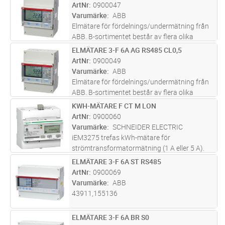
ArtNr
0900047
Varumärke
ABB
Elmätare för fördelnings/undermätning från
ABB. B-sortimentet består av flera olika
mätare för att möta olika kunders behov av
ELMÄTARE 3-F 6A AG RS485 CL0,5
Lägg i kundvagn
ST
pålitliga mätvärden. Samtliga EQ mätare i B-
ArtNr
0900049
sortimentet har instrumentv
...läs mer
Varumärke
ABB
Elmätare för fördelnings/undermätning från
ABB. B-sortimentet består av flera olika
mätare för att möta olika kunders behov av
KWH-MÄTARE F CT M LON
Lägg i kundvagn
ST
pålitliga mätvärden. Samtliga EQ mätare i B-
ArtNr
0900060
sortimentet har instrumentv
...läs mer
Varumärke
SCHNEIDER ELECTRIC
iEM3275 trefas kWh-mätare för
strömtransformatormätning (1 A eller 5 A).
Hanterar 2 tariffer med extern styrning eller 4
ELMÄTARE 3-F 6A ST RS485
Lägg i kundvagn
ST
tariffer med intern klocka. LON
ArtNr
0900069
kommunikation med utökade mätvärden (U, I,
Varumärke
ABB
P …
...läs mer
43911,155136
ELMÄTARE 3-F 6A BR S0
Lägg i kundvagn
ST