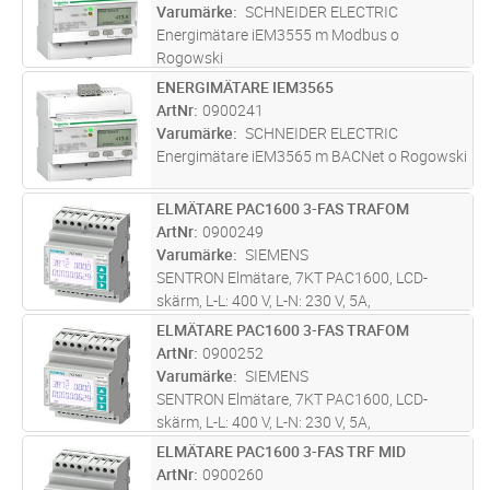
manöverspänning. Mätarna är
Varumärke
SCHNEIDER ELECTRIC
debiteringsgodkä
...läs mer
Energimätare iEM3555 m Modbus o
Rogowski
ENERGIMÄTARE IEM3565
Lägg i kundvagn
ST
ArtNr
0900241
Varumärke
SCHNEIDER ELECTRIC
Energimätare iEM3565 m BACNet o Rogowski
ELMÄTARE PAC1600 3-FAS TRAFOM
Lägg i kundvagn
ST
ArtNr
0900249
Varumärke
SIEMENS
SENTRON Elmätare, 7KT PAC1600, LCD-
skärm, L-L: 400 V, L-N: 230 V, 5A,
trafomätning, 3-fas, M-Bus, DIN-montage, 4
ELMÄTARE PAC1600 3-FAS TRAFOM
Lägg i kundvagn
ST
MW
ArtNr
0900252
Varumärke
SIEMENS
SENTRON Elmätare, 7KT PAC1600, LCD-
skärm, L-L: 400 V, L-N: 230 V, 5A,
trafomätning, 3-fas, Modbus RTU/ASCII, DIN-
ELMÄTARE PAC1600 3-FAS TRF MID
Lägg i kundvagn
ST
montage, 4 MW
ArtNr
0900260