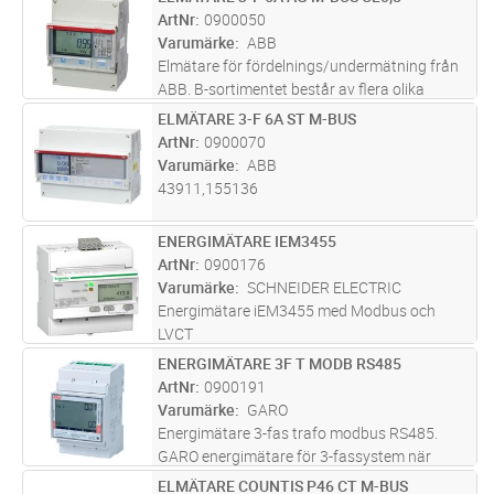
Lägg i kundvagn
ST
pålitliga mätvärden. Samtliga EQ mätare i B-
ArtNr
0900050
sortimentet har instrumentv
...läs mer
Varumärke
ABB
Elmätare för fördelnings/undermätning från
ABB. B-sortimentet består av flera olika
mätare för att möta olika kunders behov av
ELMÄTARE 3-F 6A ST M-BUS
Lägg i kundvagn
ST
pålitliga mätvärden. Samtliga EQ mätare i B-
ArtNr
0900070
sortimentet har instrumentv
...läs mer
Varumärke
ABB
43911,155136
ENERGIMÄTARE IEM3455
Lägg i kundvagn
ST
ArtNr
0900176
Varumärke
SCHNEIDER ELECTRIC
Energimätare iEM3455 med Modbus och
LVCT
ENERGIMÄTARE 3F T MODB RS485
Lägg i kundvagn
ST
ArtNr
0900191
Varumärke
GARO
Energimätare 3-fas trafo modbus RS485.
GARO energimätare för 3-fassystem när
strömtransformatorer används är kompakta,
ELMÄTARE COUNTIS P46 CT M-BUS
Lägg i kundvagn
ST