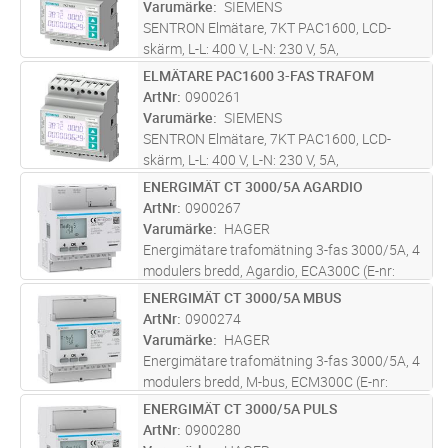
Varumärke
SIEMENS
SENTRON Elmätare, 7KT PAC1600, LCD-
skärm, L-L: 400 V, L-N: 230 V, 5A,
trafomätning, 3-fas, M-Bus + MID, DIN-
ELMÄTARE PAC1600 3-FAS TRAFOM
Lägg i kundvagn
ST
montage, 4 MW
ArtNr
0900261
Varumärke
SIEMENS
SENTRON Elmätare, 7KT PAC1600, LCD-
skärm, L-L: 400 V, L-N: 230 V, 5A,
trafomätning, 3-fas, pulsmätare (S0), DIN-
ENERGIMÄT CT 3000/5A AGARDIO
Lägg i kundvagn
ST
montage, 4 MW
ArtNr
0900267
Varumärke
HAGER
Energimätare trafomätning 3-fas 3000/5A, 4
modulers bredd, Agardio, ECA300C (E-nr:
0900267). Denna fyrkvadratiska Agardio
ENERGIMÄT CT 3000/5A MBUS
Lägg i kundvagn
ST
mätare mäter den aktiva och reaktiva energin
ArtNr
0900274
som används i en elektrisk insta
...läs mer
Varumärke
HAGER
Energimätare trafomätning 3-fas 3000/5A, 4
modulers bredd, M-bus, ECM300C (E-nr:
0900274). Denna fyrkvadratiska M-bus
ENERGIMÄT CT 3000/5A PULS
Lägg i kundvagn
ST
mätare mäter den aktiva och reaktiva energin
ArtNr
0900280
som används i en elektrisk installat
...läs mer