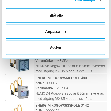
ArtNr
0900167
Varumärke
IME SPA
NEMO96 Rogowski spolar Ø80mm levereras
Tillåt alla
med utgång RS485 Modbus och Puls.
MULTIINSTR ROGOWSKISPOLE Ø142
Lägg i kundvagn
ST
ArtNr
0900168
Anpassa
Varumärke
IME SPA
NEMO96 Rogowski spolar Ø142mm levereras
med utgång RS485 Modbus och Puls.
Avvisa
MULTIINSTR ROGOWSKISPOLE Ø190
Lägg i kundvagn
ST
ArtNr
0900169
Varumärke
IME SPA
NEMO96 Rogowski spolar Ø190mm levereras
med utgång RS485 Modbus och Puls.
ENERGIM ROGOWSKISPOLE Ø80
Lägg i kundvagn
ST
ArtNr
0900170
Varumärke
IME SPA
NEMO D4 Rogowski spolar Ø80mm levereras
med utgång RS485 Modbus och Puls.
ENERGIM ROGOWSKISPOLE Ø142
Lägg i kundvagn
ST
ArtNr
0900171