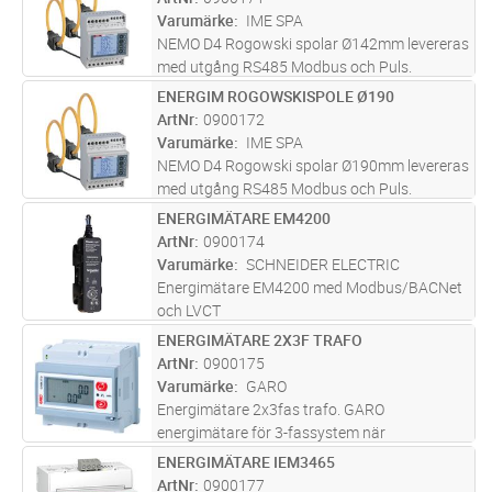
Varumärke
IME SPA
NEMO D4 Rogowski spolar Ø142mm levereras
med utgång RS485 Modbus och Puls.
ENERGIM ROGOWSKISPOLE Ø190
Lägg i kundvagn
ST
ArtNr
0900172
Varumärke
IME SPA
NEMO D4 Rogowski spolar Ø190mm levereras
med utgång RS485 Modbus och Puls.
ENERGIMÄTARE EM4200
Lägg i kundvagn
ST
ArtNr
0900174
Varumärke
SCHNEIDER ELECTRIC
Energimätare EM4200 med Modbus/BACNet
och LVCT
ENERGIMÄTARE 2X3F TRAFO
Lägg i kundvagn
ST
ArtNr
0900175
Varumärke
GARO
Energimätare 2x3fas trafo. GARO
energimätare för 3-fassystem när
strömtransformatorer används är kompakta,
ENERGIMÄTARE IEM3465
Lägg i kundvagn
ST
endast 4 moduler bred och har möjlighet för
ArtNr
0900177