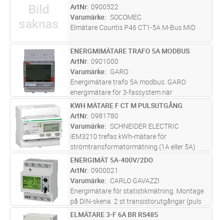
endast 3 moduler bred och har självförsörjd
ArtNr
0900522
manöverspänning. Mätarna är debiteri
...läs
Varumärke
SOCOMEC
mer
Elmätare Countis P46 CT1-5A M-Bus MID
ENERGMIMÄTARE TRAFO 5A MODBUS
Lägg i kundvagn
ST
ArtNr
0901000
Varumärke
GARO
Energimätare trafo 5A modbus. GARO
energimätare för 3-fassystem när
strömtransformatorer används är kompakta,
KWH MÄTARE F CT M PULSUTGÅNG
Lägg i kundvagn
ST
endast 3 moduler bred och har självförsörjd
ArtNr
0981780
manöverspänning. Mätarna är
Varumärke
SCHNEIDER ELECTRIC
debiteringsgodkän
...läs mer
iEM3210 trefas kWh-mätare för
strömtransformatormätning (1A eller 5A)
med pulsutgång. MID-godkänd.
ENERGIMÄT 5A-400V/2DO
Lägg i kundvagn
ST
ArtNr
0900021
Varumärke
CARLO GAVAZZI
Energimätare för statistikmätning. Montage
på DIN-skena. 2 st transistorutgångar (puls
eller larm).
ELMÄTARE 3-F 6A BR RS485
Lägg i kundvagn
ST