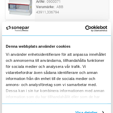
ArtNr
0900071
Varumärke
ABB
43911,336794
ENERGIMÄT 5A-400V/M-BUS
Lägg i kundvagn
ST
ArtNr
0900075
Varumärke
CARLO GAVAZZI
Energimätare för statistikmätning. Montage
på DIN-skena. M-Bus.
Denna webbplats använder cookies
KWH-MÄTARE F CT M BACNET +I/O
Lägg i kundvagn
ST
Vi använder enhetsidentifierare för att anpassa innehållet
ArtNr
0900092
och annonserna till användarna, tillhandahålla funktioner
Varumärke
SCHNEIDER ELECTRIC
för sociala medier och analysera vår trafik. Vi
iEM3265 trefas kWh-mätare för
vidarebefordrar även sådana identifierare och annan
strömtransformatormätning. BACnet-
information från din enhet till de sociala medier och
gränssnitt med kommunikation av utökade
ENERGIMÄTARE 3-FAS TRAFOMÄTNIN
Lägg i kundvagn
ST
mätvärden (U, I, P …). 1 digital ingång för
annons- och analysföretag som vi samarbetar med.
ArtNr
0900118
detektering av status eller för pulsräkning
Dessa kan i sin tur kombinera informationen med annan
Varumärke
ELTAKO
från en
...läs mer
3x5A, för strömtrafo, RS485 BUS
information som du har tillhandahållit eller som de har
samlat in när du har använt deras tjänster.
MULTIINSTR ROGOWSKISPOLE Ø80
Lägg i kundvagn
ST
Visa detaljer