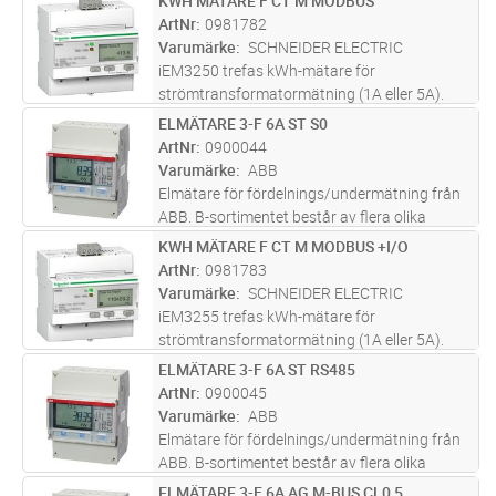
KWH MÄTARE F CT M MODBUS
Lägg i kundvagn
ST
tariffer med intern klocka. M-bus
ArtNr
0981782
kommunikation med utökade mätvärden (U, I,
Varumärke
SCHNEIDER ELECTRIC
P
...läs mer
iEM3250 trefas kWh-mätare för
strömtransformatormätning (1A eller 5A).
Kan även användas med
ELMÄTARE 3-F 6A ST S0
Lägg i kundvagn
ST
spänningstransformatorer för
ArtNr
0900044
högspänningsapplikationer. Modbus RS485
Varumärke
ABB
med kommunikation av utökade
Elmätare för fördelnings/undermätning från
mätvärde
...läs mer
ABB. B-sortimentet består av flera olika
mätare för att möta olika kunders behov av
KWH MÄTARE F CT M MODBUS +I/O
Lägg i kundvagn
ST
pålitliga mätvärden. Samtliga EQ mätare i B-
ArtNr
0981783
sortimentet har instrumentv
...läs mer
Varumärke
SCHNEIDER ELECTRIC
iEM3255 trefas kWh-mätare för
strömtransformatormätning (1A eller 5A).
Kan även användas med
ELMÄTARE 3-F 6A ST RS485
Lägg i kundvagn
ST
spänningstransformatorer för
ArtNr
0900045
högspänningsapplikationer. Hanterar 2
Varumärke
ABB
tariffer med extern styrning eller 4 ta
...läs mer
Elmätare för fördelnings/undermätning från
ABB. B-sortimentet består av flera olika
mätare för att möta olika kunders behov av
ELMÄTARE 3-F 6A AG M-BUS CL0,5