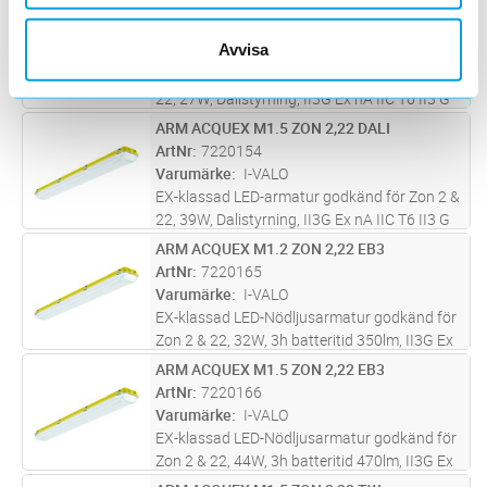
Ex nA IIC T6Gc, D Ex t II 3 D 2000 lm 4000 K
ARM ACQUEX M1.2 ZON 2,22 DALI
Lägg i kundvagn
ST
-20°C +50°C, inkl. takfäste och förskruvning
ArtNr
7220149
Avvisa
Varumärke
I-VALO
EX-klassad LED-armatur godkänd för Zon 2 &
22, 27W, Dalistyrning, II3G Ex nA IIC T6 II3 G
Ex nA IIC T6Gc, D Ex t II 3 D 4000 lm 4000 K
ARM ACQUEX M1.5 ZON 2,22 DALI
Lägg i kundvagn
ST
-20°C +50°C, inkl. takfäste och förskruvning
ArtNr
7220154
Varumärke
I-VALO
EX-klassad LED-armatur godkänd för Zon 2 &
22, 39W, Dalistyrning, II3G Ex nA IIC T6 II3 G
Ex nA IIC T6Gc, D Ex t II 3 D 6000 lm 4000 K
ARM ACQUEX M1.2 ZON 2,22 EB3
Lägg i kundvagn
ST
-20°C +50°C, inkl. takfäste och förskruvning
ArtNr
7220165
Varumärke
I-VALO
EX-klassad LED-Nödljusarmatur godkänd för
Zon 2 & 22, 32W, 3h batteritid 350lm, II3G Ex
nA IIC T6 II3 G Ex nA IIC T6Gc, D Ex t II 3 D
ARM ACQUEX M1.5 ZON 2,22 EB3
Lägg i kundvagn
ST
4000 lm 4000 K -0°C +40°C, inkl. takfäste och
ArtNr
7220166
förskruvning
Varumärke
I-VALO
EX-klassad LED-Nödljusarmatur godkänd för
Zon 2 & 22, 44W, 3h batteritid 470lm, II3G Ex
nA IIC T6 II3 G Ex nA IIC T6Gc, D Ex t II 3 D