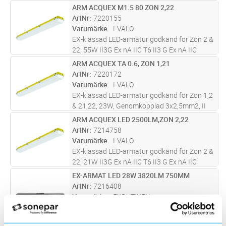
T6Gc, D Ex t II 3 D | 6000 lm | 4000 K -25°C
ARM ACQUEX M1.5 80 ZON 2,22
Lägg i kundvagn
ST
+40°C, inkl. takfäste och förskruvning
ArtNr
7220155
Varumärke
I-VALO
EX-klassad LED-armatur godkänd för Zon 2 &
22, 55W II3G Ex nA IIC T6 II3 G Ex nA IIC
T6Gc, D Ex t II 3 D | 8000 lm | 4000 K -20°C
ARM ACQUEX TA 0.6, ZON 1,21
Lägg i kundvagn
ST
+40°C, inkl. takfäste och förskruvning
ArtNr
7220172
Varumärke
I-VALO
EX-klassad LED-armatur godkänd för Zon 1,2
& 21,22, 23W, Genomkopplad 3x2,5mm2, II
2G Ex eb ib mb IIC T6/T5 Gb, II 2D Ex tb IIIC
ARM ACQUEX LED 2500LM,ZON 2,22
Lägg i kundvagn
ST
T85°C Db 2800 lm 4000 K -20°C +50°C, inkl.
ArtNr
7214758
takfäste och förskruvningar
Varumärke
I-VALO
EX-klassad LED-armatur godkänd för Zon 2 &
22, 21W II3G Ex nA IIC T6 II3 G Ex nA IIC
T6Gc, D Ex t II 3 D | 2500 lm | 4000 K -25°C
EX-ARMAT LED 28W 3820LM 750MM
Lägg i kundvagn
ST
+40°C, inkl. takfäste och förskruvning
ArtNr
7216408
Varumärke
EXBUTIKEN
Energieffektiv linjär LED belysning godkänd
för Zon1 och 21. Innehar centralt lås. Nyckeln