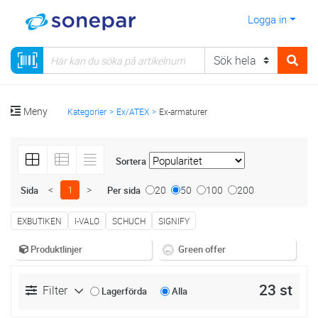
Logga in
Meny
Kategorier
Ex/ATEX
Ex-armaturer
Sortera
<
1
>
20
50
100
200
Sida
Per sida
EXBUTIKEN
I-VALO
SCHUCH
SIGNIFY
Produktlinjer
Green offer
23 st
Filter
Lagerförda
Alla