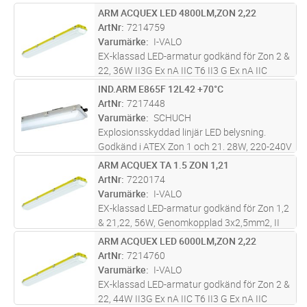
ARM ACQUEX LED 4800LM,ZON 2,22
Lägg i kundvagn
ST
ArtNr
7214759
Varumärke
I-VALO
EX-klassad LED-armatur godkänd för Zon 2 &
22, 36W II3G Ex nA IIC T6 II3 G Ex nA IIC
T6Gc, D Ex t II 3 D | 4800 lm | 4000 K -25°C
IND.ARM E865F 12L42 +70°C
Lägg i kundvagn
ST
+40°C, inkl. takfäste och förskruvning
ArtNr
7217448
Varumärke
SCHUCH
Explosionsskyddad linjär LED belysning.
Godkänd i ATEX Zon 1 och 21. 28W, 220-240V
AC/DC. -30°C till +70°C. 4360 lumen. 6500
ARM ACQUEX TA 1.5 ZON 1,21
Lägg i kundvagn
ST
Kelvin. IP66, IK10. M8 gänga för fästen, cc
ArtNr
7220174
mått 700mm. Ej genomkopplingsb
...läs mer
Varumärke
I-VALO
EX-klassad LED-armatur godkänd för Zon 1,2
& 21,22, 56W, Genomkopplad 3x2,5mm2, II
2G Ex eb ib mb IIC T6/T5 Gb, II 2D Ex tb IIIC
ARM ACQUEX LED 6000LM,ZON 2,22
Lägg i kundvagn
ST
T85°C Db 7800 lm 4000 K -20°C +50°C, inkl.
ArtNr
7214760
takfäste och förskruvningar
Varumärke
I-VALO
EX-klassad LED-armatur godkänd för Zon 2 &
22, 44W II3G Ex nA IIC T6 II3 G Ex nA IIC