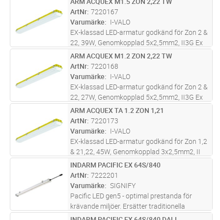
ARM ACQUEX M1.5 ZON 2,22 TW
Lägg i kundvagn
ST
6000 lm 4000 K -0°C +40°C, inkl. takfäste och
ArtNr
7220167
förskruvning
Varumärke
I-VALO
EX-klassad LED-armatur godkänd för Zon 2 &
22, 39W, Genomkopplad 5x2,5mm2, II3G Ex
nA IIC T6 II3 G Ex nA IIC T6Gc, D Ex t II 3 D
ARM ACQUEX M1.2 ZON 2,22 TW
Lägg i kundvagn
ST
6000 lm 4000 K -20°C +50°C, inkl. takfäste
ArtNr
7220168
och förskruvning
Varumärke
I-VALO
EX-klassad LED-armatur godkänd för Zon 2 &
22, 27W, Genomkopplad 5x2,5mm2, II3G Ex
nA IIC T6 II3 G Ex nA IIC T6Gc, D Ex t II 3 D
ARM ACQUEX TA 1.2 ZON 1,21
Lägg i kundvagn
ST
4000 lm 4000 K -20°C +50°C, inkl. takfäste
ArtNr
7220173
och förskruvning
Varumärke
I-VALO
EX-klassad LED-armatur godkänd för Zon 1,2
& 21,22, 45W, Genomkopplad 3x2,5mm2, II
2G Ex eb ib mb IIC T6/T5 Gb, II 2D Ex tb IIIC
INDARM PACIFIC EX 64S/840
Lägg i kundvagn
ST
T85°C Db 6000 lm 4000 K -20°C +50°C, inkl.
ArtNr
7222201
takfäste och förskruvningar
Varumärke
SIGNIFY
Pacific LED gen5 - optimal prestanda för
krävande miljöer. Ersätter traditionella
kapslade armaturer med 2x58W T8-lysrör
INDARM PACIFIC EX 64S/840 DALI