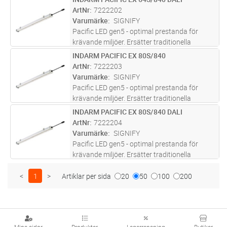
Lägg i kundvagn
ST
eller 2x49W T5-lysrör. IP66. Tänd/släck. Lång
ArtNr
7222202
livslängd på 100.000 tim
...läs mer
Varumärke
SIGNIFY
Pacific LED gen5 - optimal prestanda för
krävande miljöer. Ersätter traditionella
kapslade armaturer med 2x58W T8-lysrör
INDARM PACIFIC EX 80S/840
Lägg i kundvagn
ST
eller 2x49W T5-lysrör. IP66. DALI. Lång
ArtNr
7222203
livslängd på 100.000 timmar L9
...läs mer
Varumärke
SIGNIFY
Pacific LED gen5 - optimal prestanda för
krävande miljöer. Ersätter traditionella
kapslade armaturer med 2x80W T5-lysrör.
INDARM PACIFIC EX 80S/840 DALI
Lägg i kundvagn
ST
IP66. Tänd/släck. Lång livslängd på 100.000
ArtNr
7222204
timmar L90. Hög kemikali
...läs mer
Varumärke
SIGNIFY
Pacific LED gen5 - optimal prestanda för
krävande miljöer. Ersätter traditionella
kapslade armaturer med 3x58W, 3x49W, eller
2x80W T5-lysrör. IP66. DALI. Lång livslängd
<
1
>
Artiklar per sida
20
50
100
200
på 100.000 timmar L90.
...läs mer