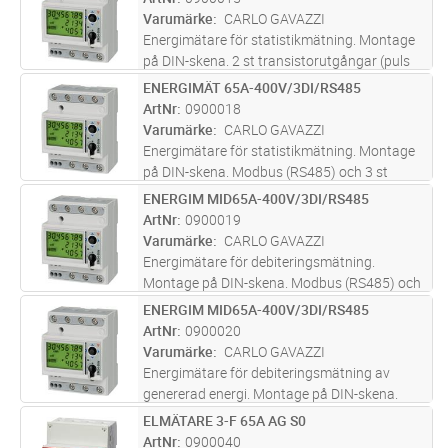
Varumärke
CARLO GAVAZZI
Energimätare för statistikmätning. Montage
på DIN-skena. 2 st transistorutgångar (puls
eller larm).
ENERGIMÄT 65A-400V/3DI/RS485
Lägg i kundvagn
ST
ArtNr
0900018
Varumärke
CARLO GAVAZZI
Energimätare för statistikmätning. Montage
på DIN-skena. Modbus (RS485) och 3 st
pulsingångar.
ENERGIM MID65A-400V/3DI/RS485
Lägg i kundvagn
ST
ArtNr
0900019
Varumärke
CARLO GAVAZZI
Energimätare för debiteringsmätning.
Montage på DIN-skena. Modbus (RS485) och
3 st pulsingångar.
ENERGIM MID65A-400V/3DI/RS485
Lägg i kundvagn
ST
ArtNr
0900020
Varumärke
CARLO GAVAZZI
Energimätare för debiteringsmätning av
genererad energi. Montage på DIN-skena.
Modbus (RS485) och 3 st pulsingångar.
ELMÄTARE 3-F 65A AG S0
Lägg i kundvagn
ST
ArtNr
0900040