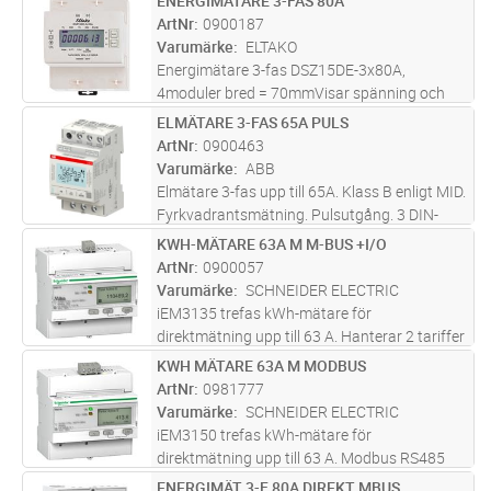
ENERGIMÄTARE 3-FAS 80A
Lägg i kundvagn
ST
därmed mycket lättplacerade i alla typer av
ArtNr
0900187
elcentraler som har DIN-montage.
...läs mer
Varumärke
ELTAKO
Energimätare 3-fas DSZ15DE-3x80A,
4moduler bred = 70mmVisar spänning och
ström per fas samt totaleffekt över samtliga
ELMÄTARE 3-FAS 65A PULS
Lägg i kundvagn
ST
faser, varnar vid fel.
ArtNr
0900463
Varumärke
ABB
Elmätare 3-fas upp till 65A. Klass B enligt MID.
Fyrkvadrantsmätning. Pulsutgång. 3 DIN-
moduler, 70 % återvunnen plast.
KWH-MÄTARE 63A M M-BUS +I/O
Lägg i kundvagn
ST
ArtNr
0900057
Varumärke
SCHNEIDER ELECTRIC
iEM3135 trefas kWh-mätare för
direktmätning upp till 63 A. Hanterar 2 tariffer
med extern styrning eller 4 tariffer med intern
KWH MÄTARE 63A M MODBUS
Lägg i kundvagn
ST
klocka. M-bus kommunikation med utökade
ArtNr
0981777
mätvärden (U, I, P …). 1 digital
...läs mer
Varumärke
SCHNEIDER ELECTRIC
iEM3150 trefas kWh-mätare för
direktmätning upp till 63 A. Modbus RS485
med kommunikation av utökade mätvärden
ENERGIMÄT 3-F 80A DIREKT MBUS