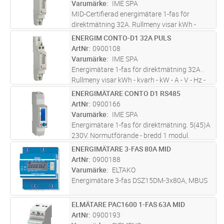
kommunikation av utökade mätvärden (U, I, P
Varumärke
IME SPA
...läs mer
MID-Certifierad energimätare 1-fas för
direktmätning 32A. Rullmeny visar kWh -
kvarh - delregister/tariff - kW - A - V - Hz - PF.
ENERGIM CONTO-D1 32A PULS
Lägg i kundvagn
ST
Normutförande - bredd 2 moduler.
ArtNr
0900108
Varumärke
IME SPA
Energimätare 1-fas för direktmätning 32A .
Rullmeny visar kWh - kvarh - kW - A - V - Hz -
PF. Normutförande - bredd 1 modul.
ENERGIMÄTARE CONTO D1 RS485
Lägg i kundvagn
ST
ArtNr
0900166
Varumärke
IME SPA
Energimätare 1-fas för direktmätning. 5(45)A
230V. Normutförande - bredd 1 modul.
Utgång RS485
ENERGIMÄTARE 3-FAS 80A MID
Lägg i kundvagn
ST
ArtNr
0900188
Varumärke
ELTAKO
Energimätare 3-fas DSZ15DM-3x80A, MBUS
ELMÄTARE PAC1600 1-FAS 63A MID
Lägg i kundvagn
ST
ArtNr
0900193