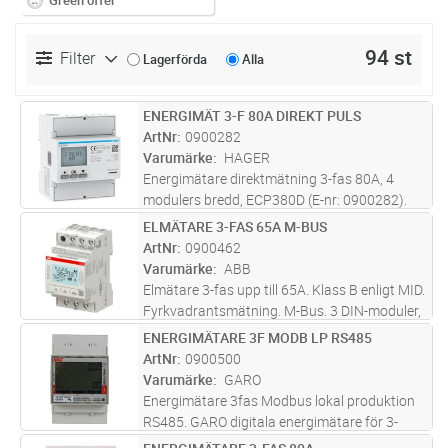
Green offer
94 st
Filter
Lagerförda
Alla
ENERGIMÄT 3-F 80A DIREKT PULS
Lägg i kundvagn
ST
ArtNr
0900282
Varumärke
HAGER
Energimätare direktmätning 3-fas 80A, 4
modulers bredd, ECP380D (E-nr: 0900282).
Denna fyrkvadratiska mätare med
ELMÄTARE 3-FAS 65A M-BUS
Lägg i kundvagn
ST
pulsutgång mäter den aktiva och reaktiva
ArtNr
0900462
energin som används i en elektrisk
Varumärke
ABB
installati
...läs mer
Elmätare 3-fas upp till 65A. Klass B enligt MID.
Fyrkvadrantsmätning. M-Bus. 3 DIN-moduler,
70 % återvunnen plast.
ENERGIMÄTARE 3F MODB LP RS485
Lägg i kundvagn
ST
ArtNr
0900500
Varumärke
GARO
Energimätare 3fas Modbus lokal produktion
RS485. GARO digitala energimätare för 3-
fassystem är endast 3 moduler breda och