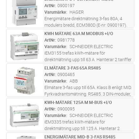
Lägg i kundvagn
ST
(U, I, P …)
ArtNr
0900197
Varumärke
HAGER
Energimätare direktmätning 3-fas 80A, 4
modulers bredd, ECM380D (E-nr: 0900197).
Denna fyrkvadratiska M-Bus mätare mäter
KWH MÄTARE 63A M MODBUS +I/O
Lägg i kundvagn
ST
den aktiva och reaktiva energin som används
ArtNr
0981778
i en elektrisk installation. Enhe
...läs mer
Varumärke
SCHNEIDER ELECTRIC
iEM3155 trefas kWh-mätare för
direktmätning upp till 63 A. Hanterar 2 tariffer
med extern styrning eller 4 tariffer med intern
ELMÄTARE 3-FAS 65A RS485
Lägg i kundvagn
ST
klocka. Modbus RS485 med kommunikation
ArtNr
0900465
av utökade mätvärden (U, I, P …).
...läs mer
Varumärke
ABB
Elmätare 3-fas upp till 65A. Klass B enligt MID.
Fyrkvadrantsmätning. RS485. 3 DIN-moduler,
70 % återvunnen plast.
KWH-MÄTARE 125A M M-BUS +I/O
Lägg i kundvagn
ST
ArtNr
0900095
Varumärke
SCHNEIDER ELECTRIC
iEM3335 trefas kWh-mätare för
direktmätning upp till 125 A. Hanterar 2
tariffer med extern styrning eller 4 tariffer med
ENERGIMÄTARE MID-B 3-FAS RS485
Lägg i kundvagn
ST