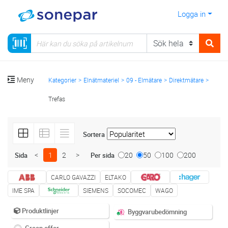
Logga in
Meny
Kategorier
Elnätmateriel
09 - Elmätare
Direktmätare
Trefas
Sortera
<
1
2
>
20
50
100
200
Sida
Per sida
CARLO GAVAZZI
ELTAKO
IME SPA
SIEMENS
SOCOMEC
WAGO
Produktlinjer
Byggvarubedömning