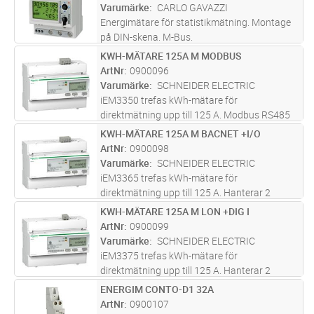
Varumärke
CARLO GAVAZZI
Energimätare för statistikmätning. Montage
på DIN-skena. M-Bus.
KWH-MÄTARE 125A M MODBUS
Lägg i kundvagn
ST
ArtNr
0900096
Varumärke
SCHNEIDER ELECTRIC
iEM3350 trefas kWh-mätare för
direktmätning upp till 125 A. Modbus RS485
med kommunikation av utökade mätvärden
KWH-MÄTARE 125A M BACNET +I/O
Lägg i kundvagn
ST
(U, I, P …)
ArtNr
0900098
Varumärke
SCHNEIDER ELECTRIC
iEM3365 trefas kWh-mätare för
direktmätning upp till 125 A. Hanterar 2
tariffer med extern styrning eller 4 tariffer med
KWH-MÄTARE 125A M LON +DIG I
Lägg i kundvagn
ST
intern klocka. BACnet-gränssnitt med
ArtNr
0900099
kommunikation av utökade mätvärden (U,
Varumärke
SCHNEIDER ELECTRIC
I,
...läs mer
iEM3375 trefas kWh-mätare för
direktmätning upp till 125 A. Hanterar 2
tariffer med extern styrning eller 4 tariffer med
ENERGIM CONTO-D1 32A
Lägg i kundvagn
ST
intern klocka. LON-gränssnitt med
ArtNr
0900107