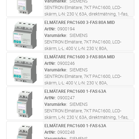
Varumärke
SIEMENS
SENTRON Elmätare, 7KT PAC1600, LCD-
skärm, L-N: 230 V, 63A, direktmätning, 1-fas,
M-Bus, DIN-montage, 2 MW
ELMÄTARE PAC1600 3-FAS 80A MID
Lägg i kundvagn
ST
ArtNr
0900194
Varumärke
SIEMENS
SENTRON Elmätare, 7KT PAC1600, LCD-
skärm, L-L: 400 V, L-N: 230 V, 80A,
direktmätning, 3-fas, pulsmätare (S0), DIN-
ELMÄTARE PAC1600 3-FAS 80A MID
Lägg i kundvagn
ST
montage, 4 MW
ArtNr
0900246
Varumärke
SIEMENS
SENTRON Elmätare, 7KT PAC1600, LCD-
skärm, L-L: 400 V, L-N: 230 V, 80A,
direktmätning, 3-fas, M-Bus + MID, DIN-
ELMÄTARE PAC1600 1-FAS 63A
Lägg i kundvagn
ST
montage, 4 MW
ArtNr
0900247
Varumärke
SIEMENS
SENTRON Elmätare, 7KT PAC1600, LCD-
skärm, L-N: 230 V, 63A, direktmätning, 1-fas,
pulsmätare (S0), DIN-montage, 2 MW
ELMÄTARE PAC1600 1-FAS 63A
Lägg i kundvagn
ST
ArtNr
0900248
Varumärke
SIEMENS