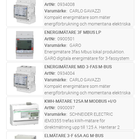
intern klocka. M-bus med kommunikation av
ArtNr
0934008
utökade mätvärden (U, I, P …). 1 dig
...läs mer
Varumärke
CARLO GAVAZZI
Kompakt energimätare som mäter
energiförbrukning och momentana elektriska
variabler. Kommunikation med pulser, M-Bus
ENERGIMÄTARE 3F MBUS LP
Lägg i kundvagn
ST
eller Modbus.
ArtNr
0900501
Varumärke
GARO
Energimätare 3fas Mbus lokal produktion.
GARO digitala energimätare för 3-fassystem
är endast 3 moduler breda och därmed
ENERGIMÄTARE MID 3-FAS M-BUS
Lägg i kundvagn
ST
mycket lättplacerade i alla typer av elcentraler
ArtNr
0934004
som har DIN-montage. På disp
...läs mer
Varumärke
CARLO GAVAZZI
Kompakt energimätare som mäter
energiförbrukning och momentana elektriska
variabler. Kommunikation med pulser, M-Bus
KWH-MÄTARE 125A M MODBUS +I/O
Lägg i kundvagn
ST
eller Modbus.
ArtNr
0900097
Varumärke
SCHNEIDER ELECTRIC
iEM3355 trefas kWh-mätare för
direktmätning upp till 125 A. Hanterar 2
tariffer med extern styrning eller 4 tariffer med
ELMÄTARE 3-F 65A AG M-BUS
Lägg i kundvagn
ST