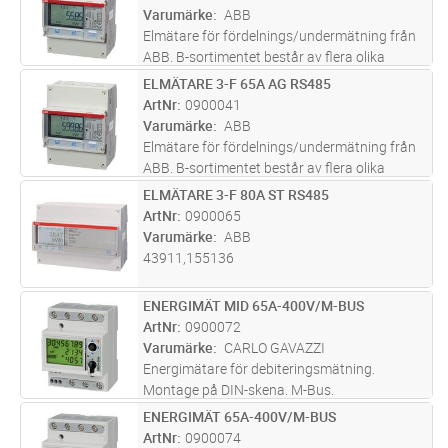
Varumärke
ABB
Elmätare för fördelnings/undermätning från
ABB. B-sortimentet består av flera olika
mätare för att möta olika kunders behov av
ELMÄTARE 3-F 65A AG RS485
Lägg i kundvagn
ST
pålitliga mätvärden. Samtliga EQ mätare i B-
ArtNr
0900041
sortimentet har instrumentv
...läs mer
Varumärke
ABB
Elmätare för fördelnings/undermätning från
ABB. B-sortimentet består av flera olika
mätare för att möta olika kunders behov av
ELMÄTARE 3-F 80A ST RS485
Lägg i kundvagn
ST
pålitliga mätvärden. Samtliga EQ mätare i B-
ArtNr
0900065
sortimentet har instrumentv
...läs mer
Varumärke
ABB
43911,155136
ENERGIMÄT MID 65A-400V/M-BUS
Lägg i kundvagn
ST
ArtNr
0900072
Varumärke
CARLO GAVAZZI
Energimätare för debiteringsmätning.
Montage på DIN-skena. M-Bus.
ENERGIMÄT 65A-400V/M-BUS
Lägg i kundvagn
ST
ArtNr
0900074