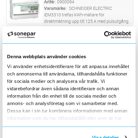
ArtNr
0900094
status eller för pulsräkning från
...läs mer
Varumärke
SCHNEIDER ELECTRIC
iEM3310 trefas kWh-mätare för
direktmätning upp till 125 A med pulsutgång.
MID-godkänd.
ENERGIMÄTARE 3F M LOKAL PROD
Lägg i kundvagn
ST
ArtNr
0900173
Varumärke
GARO
Energimätare 3-fas med lokal produktion.
GARO digitala energimätare för 3-fassystem
Denna webbplats använder cookies
är endast 3 moduler breda och därmed
ENERGIMÄTARE 3-FAS 80A MID
Lägg i kundvagn
ST
Vi använder enhetsidentifierare för att anpassa innehållet
mycket lättplacerade i alla typer av elcentraler
ArtNr
0900184
och annonserna till användarna, tillhandahålla funktioner
som har DIN-montage. På disp
...läs mer
Varumärke
ELTAKO
för sociala medier och analysera vår trafik. Vi
Energimätare 3-fas DSZ15D-3x80A MID
vidarebefordrar även sådana identifierare och annan
information från din enhet till de sociala medier och
ENERGIMÄTARE U-ANSLUTNING
Lägg i kundvagn
ST
annons- och analysföretag som vi samarbetar med.
ArtNr
0900297
Dessa kan i sin tur kombinera informationen med annan
Varumärke
WAGO
Energimätare, U-anslutning, 65A, 3x230/400
information som du har tillhandahållit eller som de har
VAC, 50Hz, anslutning mätkrets L1-L3 Push-in
samlat in när du har använt deras tjänster.
CAGE CLAMP med spakarmar 0,75...25 mm2,
ENERGIMÄTARE RAK ANSLUTNING
Lägg i kundvagn
ST
anslutning övrigt Push-in CAGE CLAMP med
Visa detaljer