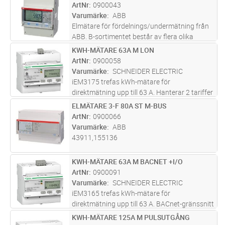
intern klocka. Modbus RS485 med
ArtNr
0900043
kommunikation av utökade mätvärden (U, I, P
Varumärke
ABB
…)
...läs mer
Elmätare för fördelnings/undermätning från
ABB. B-sortimentet består av flera olika
mätare för att möta olika kunders behov av
KWH-MÄTARE 63A M LON
Lägg i kundvagn
ST
pålitliga mätvärden. Samtliga EQ mätare i B-
ArtNr
0900058
sortimentet har instrumentv
...läs mer
Varumärke
SCHNEIDER ELECTRIC
iEM3175 trefas kWh-mätare för
direktmätning upp till 63 A. Hanterar 2 tariffer
med extern styrning eller 4 tariffer med intern
ELMÄTARE 3-F 80A ST M-BUS
Lägg i kundvagn
ST
klocka. LON kommunikation med utökade
ArtNr
0900066
mätvärden (U, I, P …). 1 digital i
...läs mer
Varumärke
ABB
43911,155136
KWH-MÄTARE 63A M BACNET +I/O
Lägg i kundvagn
ST
ArtNr
0900091
Varumärke
SCHNEIDER ELECTRIC
iEM3165 trefas kWh-mätare för
direktmätning upp till 63 A. BACnet-gränssnitt
med kommunikation av utökade mätvärden
KWH-MÄTARE 125A M PULSUTGÅNG
Lägg i kundvagn
ST
(U, I, P …). 1 digital ingång för detektering av