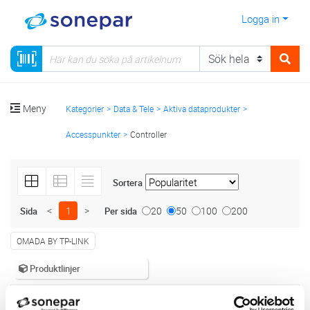
Logga in
Meny
Kategorier
Data & Tele
Aktiva dataprodukter
Accesspunkter
Controller
Sortera
<
1
>
20
50
100
200
Sida
Per sida
OMADA BY TP-LINK
Produktlinjer
7 st
Filter
Lagerförda
Alla