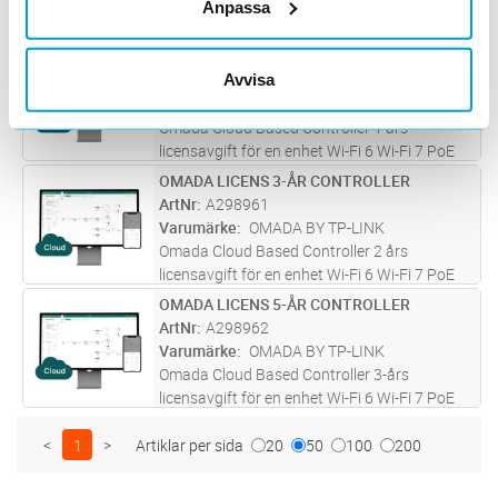
Omada Hårdvara Controller Enheten är
Anpassa
utrustad med 2× 10GE SFP+-platser, 4× GE
RJ45-portar och 2× USB 3.0-portar. med
OMADA LICENS 1-ÅR CONTROLLER
Lägg i kundvagn
ST
funktioner som Cloud Access, centraliserad
Avvisa
ArtNr
A298960
hantering för upp till 1000 Omada EAP
...läs
Varumärke
OMADA BY TP-LINK
mer
Omada Cloud Based Controller 1 års
licensavgift för en enhet Wi-Fi 6 Wi-Fi 7 PoE
accesspunkt Omada SDN mesh sömlös
OMADA LICENS 3-ÅR CONTROLLER
Lägg i kundvagn
ST
roaming MU-MIMO bandstyrning
ArtNr
A298961
strålformning lastbalans airtime fairness
Varumärke
OMADA BY TP-LINK
Gigabit switc
...läs mer
Omada Cloud Based Controller 2 års
licensavgift för en enhet Wi-Fi 6 Wi-Fi 7 PoE
accesspunkt Omada SDN mesh sömlös
OMADA LICENS 5-ÅR CONTROLLER
Lägg i kundvagn
ST
roaming MU-MIMO bandstyrning
ArtNr
A298962
strålformning lastbalans airtime fairness
Varumärke
OMADA BY TP-LINK
Gigabit switc
...läs mer
Omada Cloud Based Controller 3-års
licensavgift för en enhet Wi-Fi 6 Wi-Fi 7 PoE
accesspunkt Omada SDN mesh sömlös
roaming MU-MIMO bandstyrning
<
1
>
Artiklar per sida
20
50
100
200
strålformning lastbalans airtime fairness
Gigabit switc
...läs mer