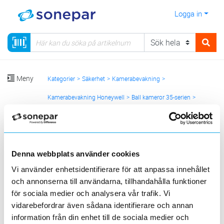
Logga in
Meny
Kategorier
Säkerhet
Kamerabevakning
Kamerabevakning Honeywell
Ball kameror 35-serien
Ball kameror MFZ lins utomhus
Sortera
Denna webbplats använder cookies
Vi använder enhetsidentifierare för att anpassa innehållet
<
1
>
20
50
100
200
Sida
Per sida
och annonserna till användarna, tillhandahålla funktioner
HONEYWELL SECURITY
för sociala medier och analysera vår trafik. Vi
vidarebefordrar även sådana identifierare och annan
Produktlinjer
information från din enhet till de sociala medier och