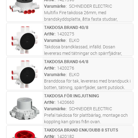
Levereras komplett med fästskruvar. Max.
Varumärke
SCHNEIDER ELECTRIC
...läs mer
Multifix Fire takdosa 26mm, med
brandskyddsplatta, åtta fasta studsar,
fästanordning för montering av lamputtag
TAKDOSA BRAND 40/8
Lägg i kundvagn
ST
ArtNr
1420275
Varumärke
ELKO
Takdosa brandklassad, infälld. Dosan
levereras med tätningar och spärrfjädrar,
samt putslock. Rörstutsarna är för 16 mm
TAKDOSA BRAND 64/8
Lägg i kundvagn
ST
men passar även tillsammans med rörmuff
ArtNr
1420276
för 20 mm. Levereras komplett med fästs
...läs
Varumärke
ELKO
mer
Branddosa för tak, levereras med brandpuck i
botten, tätning, spärrfjäder, samt putslock.
Rörstutsarna är för 16 mm men passar även
TAKDOSA FÖR INGJUTNING
Lägg i kundvagn
ST
tillsammans med rörmuff för 20 mm.
ArtNr
1420660
Takdosor levereras komplett med
...läs mer
Varumärke
SCHNEIDER ELECTRIC
Prefal takdosa för plattbärlag, montage och
koppling kan göras från ovan.
TAKDOSA BRAND ENK/DUBB 8 STUTS
Lägg i kundvagn
ST
ArtNr
1420182