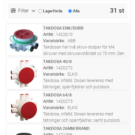
31 st
Filter
Lagerförda
Alla
TAKDOSA ENK/DUBB
Lägg i kundvagn
ST
ArtNr
1422610
Varumärke
ABB
Takdosan har två skruv-stolpar för M4
skruvar med skruvavståndet cc 70 mm. Den
medföljande gröna distansringen används vid
TAKDOSA 40/8
Lägg i kundvagn
ST
enkelskiva (13 mm). Ringen avlägsnas när
ArtNr
1420272
dosan monteras i tak med dubbelskiv
...läs
Varumärke
ELKO
mer
Takdosa, infälld. Dosan levereras med
tätningar, spärrfjädrar och putslock.
Rörstutsarna är för 16 mm men passar även
TAKDOSA 64/8
Lägg i kundvagn
ST
tillsammans med rörmuff för 20 mm.
ArtNr
1420273
Levereras komplett med fästskruvar. Max
Varumärke
ELKO
belast
...läs mer
Takdosa, infälld. Dosan levereras med
tätningar och spärrfjädrar, samt putslock.
Rörstutsarna är för 16 mm men passar även
TAKDOSA 26MM BRAND
Lägg i kundvagn
ST
tillsammans med rörmuff för 20 mm.
ArtNr
1421396