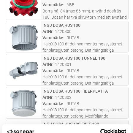
Varumärke
ABB
Borra hål 84 (max 86 mm), använd dosfräs
T80. Dosan har två skruvtorn med ett avstånd
på cc 70mm (för M4-skruvar), som passar alla
INGJ DOSA HUS 100
Lägg i kundvagn
ST
standard lamputtag för tak.Den gröna ringen
ArtNr
1420800
som medföljer dosan anvä
...läs mer
Varumärke
RUTAB
HaloX®100 är det nya monteringssystemet
för platsgjuten betong. Det mångsidiga
systemet med en rad olika frontringar
INGJ DOSA HUS 100 TUNNEL 190
Lägg i kundvagn
ST
möjliggör planering och användning av
ArtNr
1420801
praktiskt taget alla belysnings- och
Varumärke
RUTAB
högtala
...läs mer
HaloX®100 är det nya monteringssystemet
för platsgjuten betong. Det mångsidiga
systemet med en rad olika frontringar
INGJ DOSA HUS 100 FIBERPLATTA
Lägg i kundvagn
ST
möjliggör planering och användning av
ArtNr
1420802
praktiskt taget alla belysnings- och
Varumärke
RUTAB
högtala
...läs mer
HaloX®100 är det nya monteringssystemet
för platsgjuten betong. Medföljande
universalplatta möjliggör valfri
INGJ DOSA HUS 100 FIB T-190
Lägg i kundvagn
ST
monteringsöppning från 0-100mm diameter
ArtNr
1420803