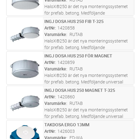
högtala
...läs mer
HaloX®250 är det nya monteringssystemet
för prefab. betong. Medföljande
universalplatta möjliggör valfri
INGJ DOSA HUS 250 FIB T-325
Lägg i kundvagn
ST
monteringsöppning från 100-250mm
ArtNr
1420858
diameter för belysning eller högtalare. Ansluts
Varumärke
RUTAB
med M20/M25 s
...läs mer
HaloX®250 är det nya monteringssystemet
för prefab. betong. Medföljande
universalplatta möjliggör valfri
INGJ DOSA HUS 250 FÖR MAGNET
Lägg i kundvagn
ST
monteringsöppning från 100-250mm
ArtNr
1420859
diameter för belysning. Även driftdonstunnel
Varumärke
RUTAB
för LED- och hal
...läs mer
HaloX®250 är det nya monteringssystemet
för prefab. betong. Medföljande universal
plast front med magnet fäst, möjliggör valfri
INGJ DOSA HUS 250 MAGNET T-325
Lägg i kundvagn
ST
monteringsöppning från 100-250mm
ArtNr
1420860
diameter för belysning eller högtalare
...läs
Varumärke
RUTAB
mer
HaloX®250 är det nya monteringssystemet
för prefab. betong. Medföljande universal
plast front med magnet fäst, möjliggör valfri
TAKDOSA ERGO 13MM
Lägg i kundvagn
ST
monteringsöppning från 100-250mm
ArtNr
1426003
diameter för belysning. Även driftdons
...läs
Varumärke
ED-WA