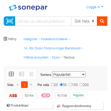
Logga in
Meny
Kategorier
Installationsmateriel
14 - Rör, Dosor, Förskruvningar, Brandskydd
Infällda dossystem
Dosor
Takdosa
Sortera
<
1
>
20
50
100
200
Sida
Per sida
ED-WA
RUTAB
Produktlinjer
Byggvarubedömning