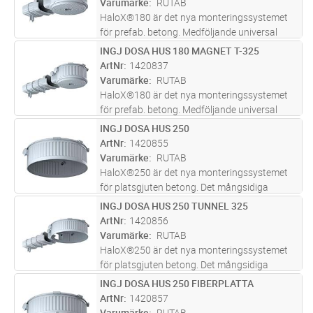
Varumärke
RUTAB
mer
HaloX®180 är det nya monteringssystemet
för prefab. betong. Medföljande universal
plast front med magnet fäst, möjliggör valfri
INGJ DOSA HUS 180 MAGNET T-325
Lägg i kundvagn
ST
monteringsöppning från 100-180mm
ArtNr
1420837
diameter för belysning. Även driftdons
...läs
Varumärke
RUTAB
mer
HaloX®180 är det nya monteringssystemet
för prefab. betong. Medföljande universal
plast front med magnet fäst, möjliggör valfri
INGJ DOSA HUS 250
Lägg i kundvagn
ST
monteringsöppning från 100-180mm
ArtNr
1420855
diameter för belysning. Även driftdons
...läs
Varumärke
RUTAB
mer
HaloX®250 är det nya monteringssystemet
för platsgjuten betong. Det mångsidiga
systemet med en rad olika frontringar
INGJ DOSA HUS 250 TUNNEL 325
Lägg i kundvagn
ST
möjliggör planering och användning av
ArtNr
1420856
praktiskt taget alla belysnings- och
Varumärke
RUTAB
högtala
...läs mer
HaloX®250 är det nya monteringssystemet
för platsgjuten betong. Det mångsidiga
systemet med en rad olika frontringar
INGJ DOSA HUS 250 FIBERPLATTA
Lägg i kundvagn
ST
möjliggör planering och användning av
ArtNr
1420857
praktiskt taget alla belysnings- och
Varumärke
RUTAB