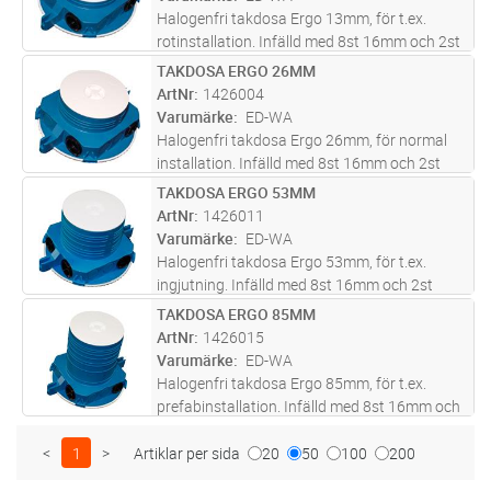
mer
Halogenfri takdosa Ergo 13mm, för t.ex.
rotinstallation. Infälld med 8st 16mm och 2st
20mm utgångar för flexslang eller VP-rör.
TAKDOSA ERGO 26MM
Lägg i kundvagn
ST
2+2st försedda med slangfäste och tätpropp.
ArtNr
1426004
Extra stort kopplingsutrymm
...läs mer
Varumärke
ED-WA
Halogenfri takdosa Ergo 26mm, för normal
installation. Infälld med 8st 16mm och 2st
20mm utgångar för flexslang eller VP-rör.
TAKDOSA ERGO 53MM
Lägg i kundvagn
ST
2+2st försedda med slangfäste och tätpropp.
ArtNr
1426011
Extra stort kopplingsutrymme
...läs mer
Varumärke
ED-WA
Halogenfri takdosa Ergo 53mm, för t.ex.
ingjutning. Infälld med 8st 16mm och 2st
20mm utgångar för flexslang eller VP-rör.
TAKDOSA ERGO 85MM
Lägg i kundvagn
ST
2+2st försedda med slangfäste och tätpropp.
ArtNr
1426015
Extra stort kopplingsutrymme sam
...läs mer
Varumärke
ED-WA
Halogenfri takdosa Ergo 85mm, för t.ex.
prefabinstallation. Infälld med 8st 16mm och
2st 20mm utgångar för flexslang eller VP-rör.
2+2st försedda med slangfäste och tätpropp.
<
1
>
Artiklar per sida
20
50
100
200
Extra stort kopplingsutr
...läs mer